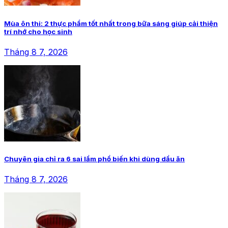
Mùa ôn thi: 2 thực phẩm tốt nhất trong bữa sáng giúp cải thiện
trí nhớ cho học sinh
Tháng 8 7, 2026
Chuyên gia chỉ ra 6 sai lầm phổ biến khi dùng dầu ăn
Tháng 8 7, 2026