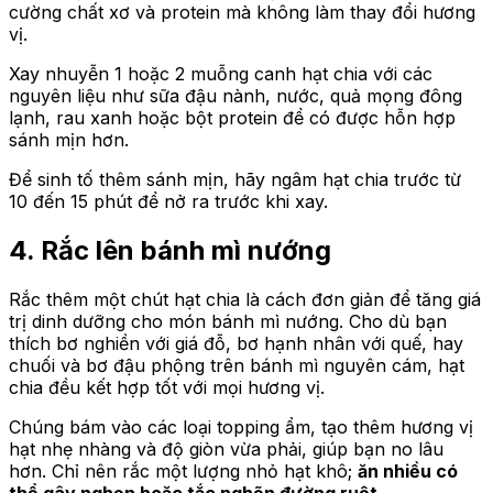
cường chất xơ và protein mà không làm thay đổi hương
vị.
Xay nhuyễn 1 hoặc 2 muỗng canh hạt chia với các
nguyên liệu như sữa đậu nành, nước, quả mọng đông
lạnh, rau xanh hoặc bột protein để có được hỗn hợp
sánh mịn hơn.
Để sinh tố thêm sánh mịn, hãy ngâm hạt chia trước từ
10 đến 15 phút để nở ra trước khi xay.
4. Rắc lên bánh mì nướng
Rắc thêm một chút hạt chia là cách đơn giản để tăng giá
trị dinh dưỡng cho món bánh mì nướng. Cho dù bạn
thích bơ nghiền với giá đỗ, bơ hạnh nhân với quế, hay
chuối và bơ đậu phộng trên bánh mì nguyên cám, hạt
chia đều kết hợp tốt với mọi hương vị.
Chúng bám vào các loại topping ẩm, tạo thêm hương vị
hạt nhẹ nhàng và độ giòn vừa phải, giúp bạn no lâu
hơn. Chỉ nên rắc một lượng nhỏ hạt khô;
ăn nhiều có
thể gây nghẹn hoặc tắc nghẽn đường ruột
.