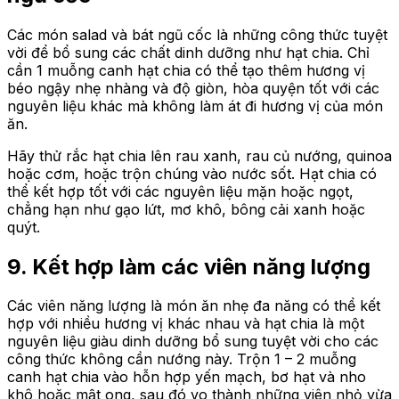
Các món salad và bát ngũ cốc là những công thức tuyệt
vời để bổ sung các chất dinh dưỡng như hạt chia. Chỉ
cần 1 muỗng canh hạt chia có thể tạo thêm hương vị
béo ngậy nhẹ nhàng và độ giòn, hòa quyện tốt với các
nguyên liệu khác mà không làm át đi hương vị của món
ăn.
Hãy thử rắc hạt chia lên rau xanh, rau củ nướng, quinoa
hoặc cơm, hoặc trộn chúng vào nước sốt. Hạt chia có
thể kết hợp tốt với các nguyên liệu mặn hoặc ngọt,
chẳng hạn như gạo lứt, mơ khô, bông cải xanh hoặc
quýt.
9. Kết hợp làm các viên năng lượng
Các viên năng lượng là món ăn nhẹ đa năng có thể kết
hợp với nhiều hương vị khác nhau và hạt chia là một
nguyên liệu giàu dinh dưỡng bổ sung tuyệt vời cho các
công thức không cần nướng này. Trộn 1 – 2 muỗng
canh hạt chia vào hỗn hợp yến mạch, bơ hạt và nho
khô hoặc mật ong, sau đó vo thành những viên nhỏ vừa