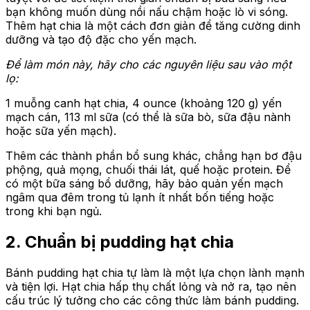
bạn không muốn dùng nồi nấu chậm hoặc lò vi sóng.
Thêm hạt chia là một cách đơn giản để tăng cường dinh
dưỡng và tạo độ đặc cho yến mạch.
Để làm món này, hãy cho các nguyên liệu sau vào một
lọ:
1 muỗng canh hạt chia, 4 ounce (khoảng 120 g) yến
mạch cán, 113 ml sữa (có thể là sữa bò, sữa đậu nành
hoặc sữa yến mạch).
Thêm các thành phần bổ sung khác, chẳng hạn bơ đậu
phộng, quả mọng, chuối thái lát, quế hoặc protein. Để
có một bữa sáng bổ dưỡng, hãy bảo quản yến mạch
ngâm qua đêm trong tủ lạnh ít nhất bốn tiếng hoặc
trong khi bạn ngủ.
2. Chuẩn bị pudding hạt chia
Bánh pudding hạt chia tự làm là một lựa chọn lành mạnh
và tiện lợi. Hạt chia hấp thụ chất lỏng và nở ra, tạo nên
cấu trúc lý tưởng cho các công thức làm bánh pudding.