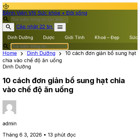
spa
Bệnh Viện VN
Sức khỏe • Đời sống
search
search
menu
Cập nhật 22 tin
Dinh Dưỡng
Dược
Giới Tính
Khoẻ – Đẹp
Sức 
search
chevron_right
chevron_right
Home
Dinh Dưỡng
10 cách đơn giản bổ sung hạt
chia vào chế độ ăn uống
Dinh Dưỡng
10 cách đơn giản bổ sung hạt chia
vào chế độ ăn uống
admin
Tháng 6 3, 2026 • 13 phút đọc