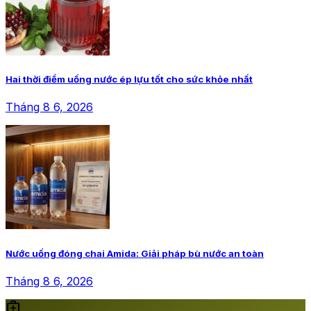
Hai thời điểm uống nước ép lựu tốt cho sức khỏe nhất
Tháng 8 6, 2026
Nước uống đóng chai Amida: Giải pháp bù nước an toàn
Tháng 8 6, 2026
medical_services