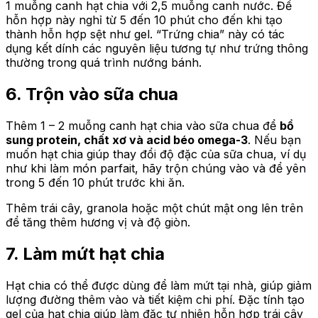
1 muỗng canh hạt chia với 2,5 muỗng canh nước. Để
hỗn hợp này nghỉ từ 5 đến 10 phút cho đến khi tạo
thành hỗn hợp sệt như gel. “Trứng chia” này có tác
dụng kết dính các nguyên liệu tương tự như trứng thông
thường trong quá trình nướng bánh.
6. Trộn vào sữa chua
Thêm 1 – 2 muỗng canh hạt chia vào sữa chua để
bổ
sung protein, chất xơ và acid béo omega-3
. Nếu bạn
muốn hạt chia giúp thay đổi độ đặc của sữa chua, ví dụ
như khi làm món parfait, hãy trộn chúng vào và để yên
trong 5 đến 10 phút trước khi ăn.
Thêm trái cây, granola hoặc một chút mật ong lên trên
để tăng thêm hương vị và độ giòn.
7. Làm mứt hạt chia
Hạt chia có thể được dùng để làm mứt tại nhà, giúp giảm
lượng đường thêm vào và tiết kiệm chi phí. Đặc tính tạo
gel của hạt chia giúp làm đặc tự nhiên hỗn hợp trái cây