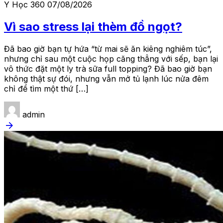
Y Học 360
07/08/2026
Vì sao stress lại thèm đồ ngọt?
Đã bao giờ bạn tự hứa “từ mai sẽ ăn kiêng nghiêm túc”,
nhưng chỉ sau một cuộc họp căng thẳng với sếp, bạn lại
vô thức đặt một ly trà sữa full topping? Đã bao giờ bạn
không thật sự đói, nhưng vẫn mở tủ lạnh lúc nửa đêm
chỉ để tìm một thứ […]
admin
arrow_forward