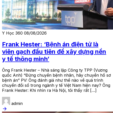
Y Học 360
08/08/2026
Frank Hester: ‘Bệnh án điện tử là
viên gạch đầu tiên để xây dựng nền
y tế thông minh’
Ông Frank Hester – Nhà sáng lập Công ty TPP (Vương
quốc Anh) “Đừng chuyển bệnh nhân, hãy chuyển hồ sơ
bệnh án” PV: Ông đánh giá như thế nào về quá trình
chuyển đổi số trong ngành y tế Việt Nam hiện nay? Ông
Frank Hester: Khi nhìn ra Hà Nội, tôi thấy rất […]
admin
arrow_forward