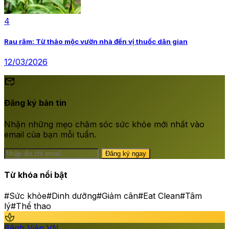
4
Rau răm: Từ thảo mộc vườn nhà đến vị thuốc dân gian
12/03/2026
mark_email_read
Đăng ký bản tin
Nhận những mẹo chăm sóc sức khỏe mới nhất vào
email của bạn mỗi tuần.
Đăng ký ngay
Từ khóa nổi bật
#Sức khỏe
#Dinh dưỡng
#Giảm cân
#Eat Clean
#Tâm
lý
#Thể thao
spa
Bệnh Viện VN