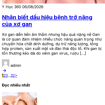
Y Học 360
06/08/2026
Nhận biết dấu hiệu bệnh trở nặng
của xơ gan
Xơ gan diễn tiến âm thầm nhưng hậu quả nặng nề Gan
là cơ quan đảm nhiệm nhiều chức năng quan trọng như
chuyển hóa chất dinh dưỡng, dự trữ năng lượng, tổng
hợp protein, sản xuất mật và đào thải độc tố. Khi gan bị
tổn thương kéo dài do viêm gan virus, rượu […]
admin
arrow_forward
1
2
3
...
32
>
Đọc nhiều nhất