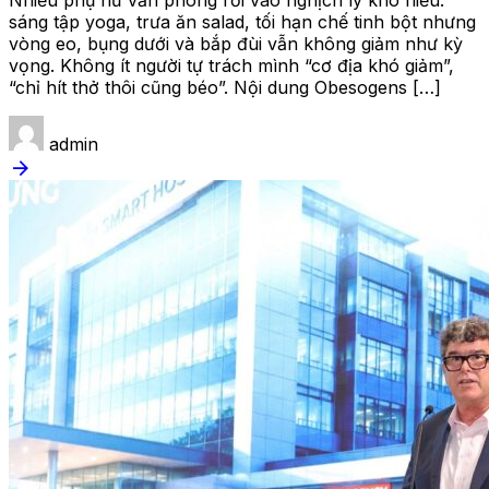
Nhiều phụ nữ văn phòng rơi vào nghịch lý khó hiểu:
sáng tập yoga, trưa ăn salad, tối hạn chế tinh bột nhưng
vòng eo, bụng dưới và bắp đùi vẫn không giảm như kỳ
vọng. Không ít người tự trách mình “cơ địa khó giảm”,
“chỉ hít thở thôi cũng béo”. Nội dung Obesogens […]
admin
arrow_forward