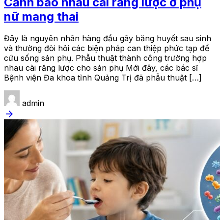
Cảnh báo nhau cài răng lược ở phụ
nữ mang thai
Đây là nguyên nhân hàng đầu gây băng huyết sau sinh
và thường đòi hỏi các biện pháp can thiệp phức tạp để
cứu sống sản phụ. Phẫu thuật thành công trường hợp
nhau cài răng lược cho sản phụ Mới đây, các bác sĩ
Bệnh viện Đa khoa tỉnh Quảng Trị đã phẫu thuật […]
admin
arrow_forward