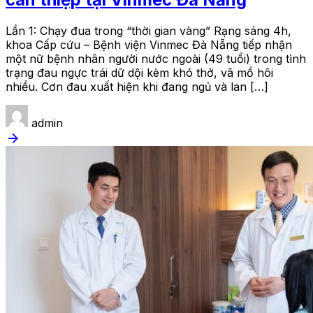
Lần 1: Chạy đua trong “thời gian vàng” Rạng sáng 4h,
khoa Cấp cứu – Bệnh viện Vinmec Đà Nẵng tiếp nhận
một nữ bệnh nhân người nước ngoài (49 tuổi) trong tình
trạng đau ngực trái dữ dội kèm khó thở, vã mồ hôi
nhiều. Cơn đau xuất hiện khi đang ngủ và lan […]
admin
arrow_forward