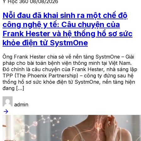
Y Học 360
08/08/2026
Nỗi đau đã khai sinh ra một chế độ
công nghệ y tế: Câu chuyện của
Frank Hester và hệ thống hồ sơ sức
khỏe điện tử SystmOne
Ông Frank Hester chia sẻ về nền tảng SystmOne – Giải
pháp cho bài toán bệnh viện thông minh tại Việt Nam.
Đó chính là câu chuyện của Frank Hester, nhà sáng lập
TPP (The Phoenix Partnership) – công ty đứng sau hệ
thống hồ sơ sức khỏe điện tử SystmOne, nền tảng hiện
đang […]
admin
arrow_forward