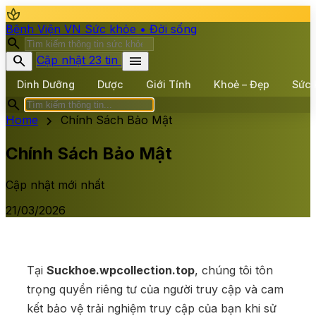
spa
Bệnh Viện VN
Sức khỏe • Đời sống
search
search
menu
Cập nhật 23 tin
Dinh Dưỡng
Dược
Giới Tính
Khoẻ – Đẹp
Sức 
search
chevron_right
Home
Chính Sách Bảo Mật
Chính Sách Bảo Mật
Cập nhật mới nhất
21/03/2026
Tại
Suckhoe.wpcollection.top
, chúng tôi tôn
trọng quyền riêng tư của người truy cập và cam
kết bảo vệ trải nghiệm truy cập của bạn khi sử