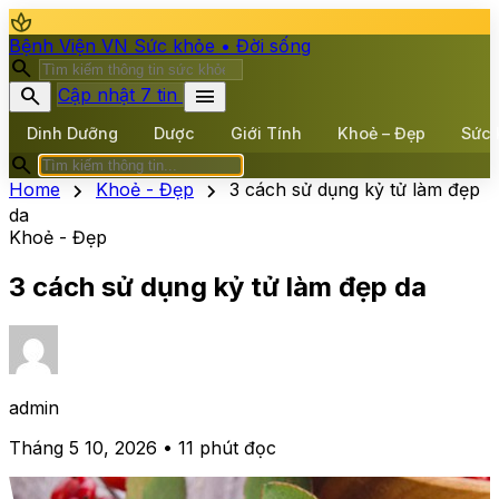
spa
Bệnh Viện VN
Sức khỏe • Đời sống
search
search
menu
Cập nhật 7 tin
Dinh Dưỡng
Dược
Giới Tính
Khoẻ – Đẹp
Sức 
search
chevron_right
chevron_right
Home
Khoẻ - Đẹp
3 cách sử dụng kỷ tử làm đẹp
da
Khoẻ - Đẹp
3 cách sử dụng kỷ tử làm đẹp da
admin
Tháng 5 10, 2026 • 11 phút đọc