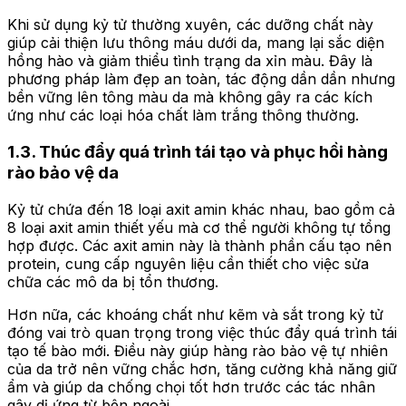
Khi sử dụng kỷ tử thường xuyên, các dưỡng chất này
giúp cải thiện lưu thông máu dưới da, mang lại sắc diện
hồng hào và giảm thiểu tình trạng da xỉn màu. Đây là
phương pháp làm đẹp an toàn, tác động dần dần nhưng
bền vững lên tông màu da mà không gây ra các kích
ứng như các loại hóa chất làm trắng thông thường.
1.3. Thúc đẩy quá trình tái tạo và phục hồi hàng
rào bảo vệ da
Kỷ tử chứa đến 18 loại axit amin khác nhau, bao gồm cả
8 loại axit amin thiết yếu mà cơ thể người không tự tổng
hợp được. Các axit amin này là thành phần cấu tạo nên
protein, cung cấp nguyên liệu cần thiết cho việc sửa
chữa các mô da bị tổn thương.
Hơn nữa, các khoáng chất như kẽm và sắt trong kỷ tử
đóng vai trò quan trọng trong việc thúc đẩy quá trình tái
tạo tế bào mới. Điều này giúp hàng rào bảo vệ tự nhiên
của da trở nên vững chắc hơn, tăng cường khả năng giữ
ẩm và giúp da chống chọi tốt hơn trước các tác nhân
gây dị ứng từ bên ngoài.