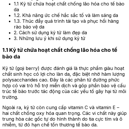
1.1 Kỷ tử chứa hoạt chất chống lão hóa cho tế bào
da
1.2. Khả năng ức chế hắc sắc tố và làm sáng da
1.3. Thúc đẩy quá trình tái tạo và phục hồi hàng
rào bảo vệ da
2. Cách sử dụng kỷ tử làm đẹp da
3. Những lưu ý khi sử dụng kỷ tử
1.1 Kỷ tử chứa hoạt chất chống lão hóa cho tế
bào da
Kỷ tử (goji berry) được đánh giá là thực phẩm giàu hoạt
chất sinh học có lợi cho làn da, đặc biệt nhờ hàm lượng
polysaccharides cao. Đây là các phân tử đường phức
hợp có vai trò hỗ trợ miễn dịch và góp phần bảo vệ cấu
trúc tế bào trước tác động của các yếu tố gây hại từ môi
trường.
Ngoài ra, kỷ tử còn cung cấp vitamin C và vitamin E –
hai chất chống oxy hóa quan trọng. Các vi chất này giúp
trung hòa các gốc tự do hình thành do tia cực tím và ô
nhiễm, từ đó hạn chế tổn thương tế bào da.