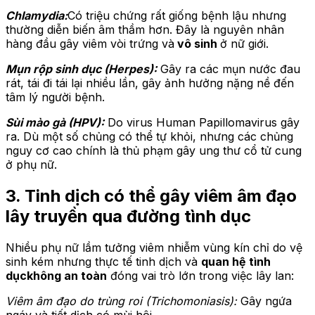
Chlamydia:
Có triệu chứng rất giống bệnh lậu nhưng
thường diễn biến âm thầm hơn. Đây là nguyên nhân
hàng đầu gây viêm vòi trứng và
vô sinh
ở nữ giới.
Mụn rộp sinh dục (Herpes):
Gây ra các mụn nước đau
rát, tái đi tái lại nhiều lần, gây ảnh hưởng nặng nề đến
tâm lý người bệnh.
Sùi mào gà (HPV):
Do virus Human Papillomavirus gây
ra. Dù một số chủng có thể tự khỏi, nhưng các chủng
nguy cơ cao chính là thủ phạm gây ung thư cổ tử cung
ở phụ nữ.
3. Tinh dịch có thể gây viêm âm đạo
lây truyền qua đường tình dục
Nhiều phụ nữ lầm tưởng viêm nhiễm vùng kín chỉ do vệ
sinh kém nhưng thực tế tinh dịch và
quan hệ tình
dục
không an toàn
đóng vai trò lớn trong việc lây lan:
Viêm âm đạo do trùng roi (Trichomoniasis):
Gây ngứa
ngáy và tiết dịch có mùi hôi.