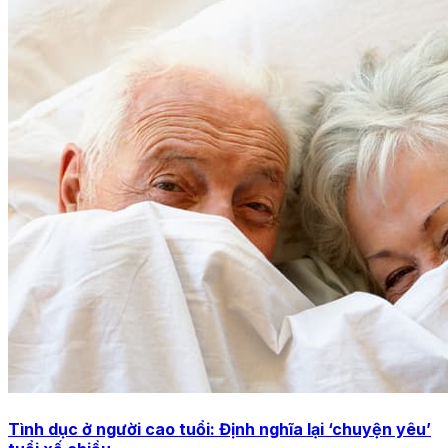
Tình dục ở người cao tuổi: Định nghĩa lại ‘chuyện yêu’