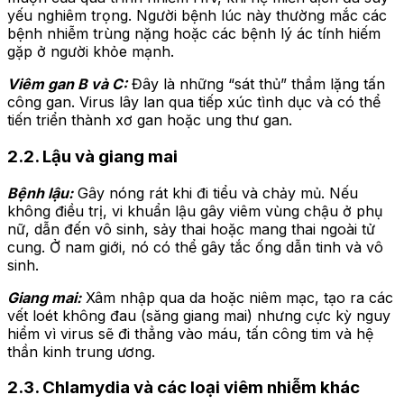
yếu nghiêm trọng. Người bệnh lúc này thường mắc các
bệnh nhiễm trùng nặng hoặc các bệnh lý ác tính hiếm
gặp ở người khỏe mạnh.
Viêm gan B và C:
Đây là những “sát thủ” thầm lặng tấn
công gan. Virus lây lan qua tiếp xúc tình dục và có thể
tiến triển thành xơ gan hoặc ung thư gan.
2.2. Lậu và giang mai
Bệnh lậu:
Gây nóng rát khi đi tiểu và chảy mủ. Nếu
không điều trị, vi khuẩn lậu gây viêm vùng chậu ở phụ
nữ, dẫn đến vô sinh, sảy thai hoặc mang thai ngoài tử
cung. Ở nam giới, nó có thể gây tắc ống dẫn tinh và vô
sinh.
Giang mai:
Xâm nhập qua da hoặc niêm mạc, tạo ra các
vết loét không đau (săng giang mai) nhưng cực kỳ nguy
hiểm vì virus sẽ đi thẳng vào máu, tấn công tim và hệ
thần kinh trung ương.
2.3. Chlamydia và các loại viêm nhiễm khác