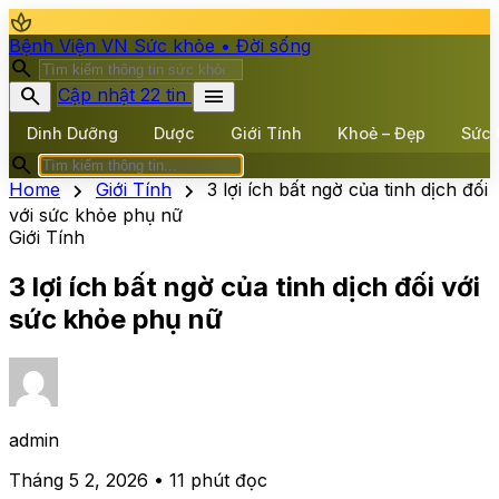
spa
Bệnh Viện VN
Sức khỏe • Đời sống
search
search
menu
Cập nhật 22 tin
Dinh Dưỡng
Dược
Giới Tính
Khoẻ – Đẹp
Sức 
search
chevron_right
chevron_right
Home
Giới Tính
3 lợi ích bất ngờ của tinh dịch đối
với sức khỏe phụ nữ
Giới Tính
3 lợi ích bất ngờ của tinh dịch đối với
sức khỏe phụ nữ
admin
Tháng 5 2, 2026 • 11 phút đọc