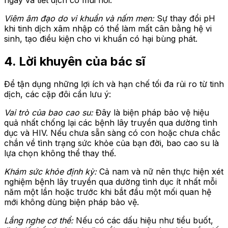
Viêm âm đạo do vi khuẩn và nấm men:
Sự thay đổi pH
khi tinh dịch xâm nhập có thể làm mất cân bằng hệ vi
sinh, tạo điều kiện cho vi khuẩn có hại bùng phát.
4. Lời khuyên của bác sĩ
Để tận dụng những lợi ích và hạn chế tối đa rủi ro từ tinh
dịch, các cặp đôi cần lưu ý:
Vai trò của bao cao su:
Đây là biện pháp bảo vệ hiệu
quả nhất chống lại các bệnh lây truyền qua dường tình
dục và HIV. Nếu chưa sẵn sàng có con hoặc chưa chắc
chắn về tình trạng sức khỏe của bạn đời, bao cao su là
lựa chọn không thể thay thế.
Khám sức khỏe định kỳ:
Cả nam và nữ nên thực hiện xét
nghiệm bệnh lây truyền qua dường tình dục ít nhất mỗi
năm một lần hoặc trước khi bắt đầu một mối quan hệ
mới không dùng biện pháp bảo vệ.
Lắng nghe cơ thể:
Nếu có các dấu hiệu như tiểu buốt,