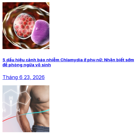
5 dấu hiệu cảnh báo nhiễm Chlamydia ở phụ nữ: Nhận biết sớm
để phòng ngừa vô sinh
Tháng 6 23, 2026