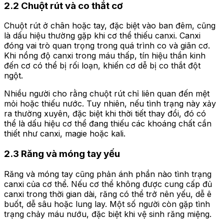
2.2 Chuột rút và co thắt cơ
Chuột rút ở chân hoặc tay, đặc biệt vào ban đêm, cũng
là dấu hiệu thường gặp khi cơ thể thiếu canxi. Canxi
đóng vai trò quan trọng trong quá trình co và giãn cơ.
Khi nồng độ canxi trong máu thấp, tín hiệu thần kinh
đến cơ có thể bị rối loạn, khiến cơ dễ bị co thắt đột
ngột.
Nhiều người cho rằng chuột rút chỉ liên quan đến mệt
mỏi hoặc thiếu nước. Tuy nhiên, nếu tình trạng này xảy
ra thường xuyên, đặc biệt khi thời tiết thay đổi, đó có
thể là dấu hiệu cơ thể đang thiếu các khoáng chất cần
thiết như canxi, magie hoặc kali.
2.3 Răng và móng tay yếu
Răng và móng tay cũng phản ánh phần nào tình trạng
canxi của cơ thể. Nếu cơ thể không được cung cấp đủ
canxi trong thời gian dài, răng có thể trở nên yếu, dễ ê
buốt, dễ sâu hoặc lung lay. Một số người còn gặp tình
trạng chảy máu nướu, đặc biệt khi vệ sinh răng miệng.