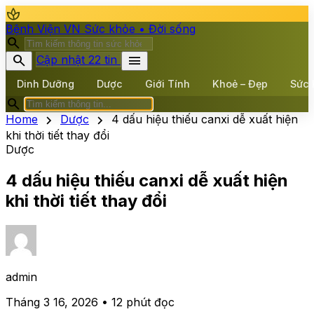
spa
Bệnh Viện VN
Sức khỏe • Đời sống
search
search
menu
Cập nhật 22 tin
Dinh Dưỡng
Dược
Giới Tính
Khoẻ – Đẹp
Sức 
search
chevron_right
chevron_right
Home
Dược
4 dấu hiệu thiếu canxi dễ xuất hiện
khi thời tiết thay đổi
Dược
4 dấu hiệu thiếu canxi dễ xuất hiện
khi thời tiết thay đổi
admin
Tháng 3 16, 2026 • 12 phút đọc