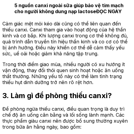
5 nguồn canxi ngoài sữa giúp bảo vệ tim mạch
cho người không dung nạp lactose
ĐỌC NGAY
Cảm giác mệt mỏi kéo dài cũng có thể liên quan đến
thiếu canxi. Canxi tham gia vào hoạt động của hệ thần
kinh và cơ bắp. Khi lượng canxi trong cơ thể không đủ,
quá trình dẫn truyền tín hiệu thần kinh và co cơ có thể
bị ảnh hưởng. Điều này khiến cơ thể dễ cảm thấy yếu
sức, uể oải hoặc giảm khả năng tập trung.
Trong thời điểm giao mùa, nhiều người có xu hướng ít
vận động, thay đổi thói quen sinh hoạt hoặc ăn uống
thất thường. Những yếu tố này có thể làm tình trạng
thiếu hụt dinh dưỡng trở nên rõ rệt hơn.
3. Làm gì để phòng thiếu canxi?
Để phòng ngừa thiếu canxi, điều quan trọng là duy trì
chế độ ăn uống cân bằng và lối sống lành mạnh. Các
thực phẩm giàu canxi nên được bổ sung thường xuyên
trong bữa ăn hằng ngày, bao gồm: