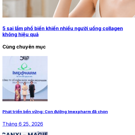
5 sai lầm phổ biến khiến nhiều người uống collagen
không hiệu quả
Cùng chuyên mục
Phát triển bền vững: Con đường Imexpharm đã chọn
Tháng 6 25, 2026