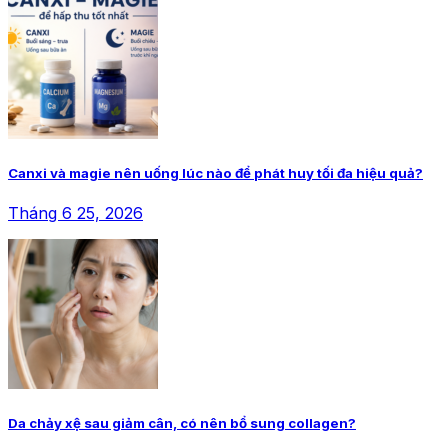
Canxi và magie nên uống lúc nào để phát huy tối đa hiệu quả?
Tháng 6 25, 2026
Da chảy xệ sau giảm cân, có nên bổ sung collagen?