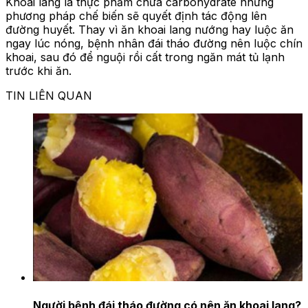
Khoai lang là thực phẩm chứa carbohydrate nhưng
phương pháp chế biến sẽ quyết định tác động lên
đường huyết. Thay vì ăn khoai lang nướng hay luộc ăn
ngay lúc nóng, bệnh nhân đái tháo đường nên luộc chín
khoai, sau đó để nguội rồi cất trong ngăn mát tủ lạnh
trước khi ăn.
TIN LIÊN QUAN
Người bệnh đái tháo đường có nên ăn khoai lang?