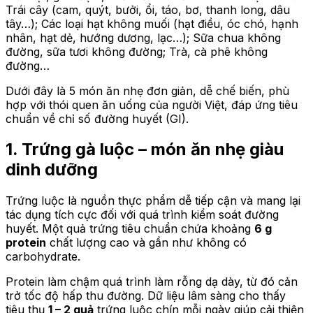
Trái cây (cam, quýt, bưởi, ổi, táo, bơ, thanh long, dâu
tây…); Các loại hạt không muối (hạt điều, óc chó, hạnh
nhân, hạt dẻ, hướng dương, lạc…); Sữa chua không
đường, sữa tươi không đường; Trà, cà phê không
đường…
Dưới đây là 5 món ăn nhẹ đơn giản, dễ chế biến, phù
hợp với thói quen ăn uống của người Việt, đáp ứng tiêu
chuẩn về chỉ số đường huyết (GI).
1. Trứng gà luộc – món ăn nhẹ giàu
dinh dưỡng
Trứng luộc là nguồn thực phẩm dễ tiếp cận và mang lại
tác dụng tích cực đối với quá trình kiểm soát đường
huyết. Một quả trứng tiêu chuẩn chứa khoảng
6 g
protein
chất lượng cao và gần như không có
carbohydrate.
Protein làm chậm quá trình làm rỗng dạ dày, từ đó cản
trở tốc độ hấp thu đường. Dữ liệu lâm sàng cho thấy
tiêu thụ
1 – 2 quả
trứng luộc chín mỗi ngày giúp cải thiện