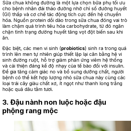
Sữa chua không đường là một lựa chọn bữa phụ tối ưu
cho bệnh nhân đái tháo đường nhờ chỉ số đường huyết
(GI) thấp và cơ chế tác động tích cực đến hệ chuyển
hóa. Nguồn protein dồi dào trong sữa chua đóng vai trò
làm chậm quá trình tiêu hóa carbohydrate, từ đó ngăn
chặn tình trạng đường huyết tăng vọt đột biến sau khi
ăn.
Đặc biệt, các men vi sinh (
probiotics
) sinh ra trong quá
trình lên men tự nhiên giúp thiết lập lại cân bằng hệ vi
sinh đường ruột, hỗ trợ giảm phản ứng viêm hệ thống
và cải thiện đáng kể độ nhạy của tế bào đối với insulin.
Để gia tăng cảm giác no và bổ sung dưỡng chất, người
bệnh có thể kết hợp lượng nhỏ sữa chua này cùng các
loại trái cây giàu chất xơ, ít ngọt như thanh long trắng
hoặc quả dâu tằm tươi.
3. Đậu nành non luộc hoặc đậu
phộng rang mộc