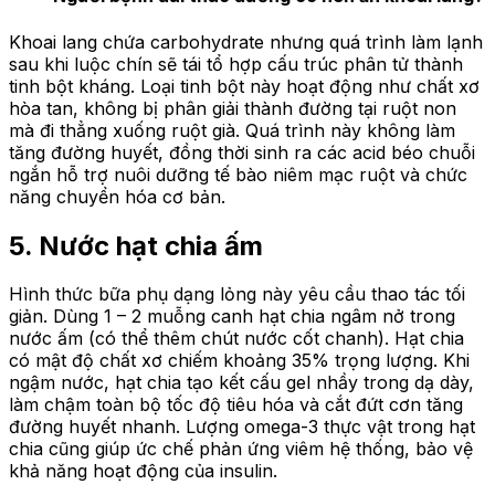
Khoai lang chứa carbohydrate nhưng quá trình làm lạnh
sau khi luộc chín sẽ tái tổ hợp cấu trúc phân tử thành
tinh bột kháng. Loại tinh bột này hoạt động như chất xơ
hòa tan, không bị phân giải thành đường tại ruột non
mà đi thẳng xuống ruột già. Quá trình này không làm
tăng đường huyết, đồng thời sinh ra các acid béo chuỗi
ngắn hỗ trợ nuôi dưỡng tế bào niêm mạc ruột và chức
năng chuyển hóa cơ bản.
5. Nước hạt chia ấm
Hình thức bữa phụ dạng lỏng này yêu cầu thao tác tối
giản. Dùng 1 – 2 muỗng canh hạt chia ngâm nở trong
nước ấm (có thể thêm chút nước cốt chanh). Hạt chia
có mật độ chất xơ chiếm khoảng 35% trọng lượng. Khi
ngậm nước, hạt chia tạo kết cấu gel nhầy trong dạ dày,
làm chậm toàn bộ tốc độ tiêu hóa và cắt đứt cơn tăng
đường huyết nhanh. Lượng omega-3 thực vật trong hạt
chia cũng giúp ức chế phản ứng viêm hệ thống, bảo vệ
khả năng hoạt động của insulin.