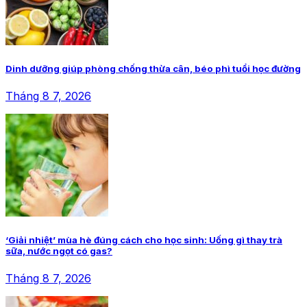
Dinh dưỡng giúp phòng chống thừa cân, béo phì tuổi học đường
Tháng 8 7, 2026
‘Giải nhiệt’ mùa hè đúng cách cho học sinh: Uống gì thay trà
sữa, nước ngọt có gas?
Tháng 8 7, 2026