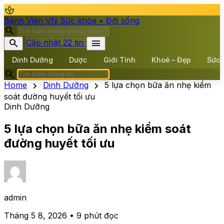
spa
Bệnh Viện VN
Sức khỏe • Đời sống
search
search
menu
Cập nhật 22 tin
Dinh Dưỡng
Dược
Giới Tính
Khoẻ – Đẹp
Sức 
search
chevron_right
chevron_right
Home
Dinh Dưỡng
5 lựa chọn bữa ăn nhẹ kiểm
soát đường huyết tối ưu
Dinh Dưỡng
5 lựa chọn bữa ăn nhẹ kiểm soát
đường huyết tối ưu
admin
Tháng 5 8, 2026 • 9 phút đọc