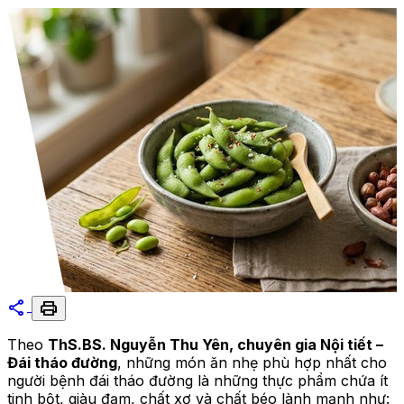
share
print
Theo
ThS.BS. Nguyễn Thu Yên, chuyên gia Nội tiết –
Đái tháo đường
, những món ăn nhẹ phù hợp nhất cho
người bệnh đái tháo đường là những thực phẩm chứa ít
tinh bột, giàu đạm, chất xơ và chất béo lành mạnh như: