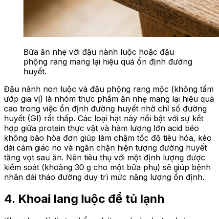
Bữa ăn nhẹ với đậu nành luộc hoặc đậu
phộng rang mang lại hiệu quả ổn định đường
huyết.
Đậu nành non luộc và đậu phộng rang mộc (không tẩm
ướp gia vị) là nhóm thực phẩm ăn nhẹ mang lại hiệu quả
cao trong việc ổn định đường huyết nhờ chỉ số đường
huyết (GI) rất thấp. Các loại hạt này nổi bật với sự kết
hợp giữa protein thực vật và hàm lượng lớn acid béo
không bão hòa đơn giúp làm chậm tốc độ tiêu hóa, kéo
dài cảm giác no và ngăn chặn hiện tượng đường huyết
tăng vọt sau ăn. Nên tiêu thụ với một định lượng được
kiểm soát (khoảng 30 g cho một bữa phụ) sẽ giúp bệnh
nhân đái tháo đường duy trì mức năng lượng ổn định.
4. Khoai lang luộc để tủ lạnh