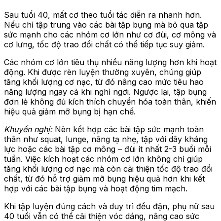
Sau tuổi 40, mất cơ theo tuổi tác diễn ra nhanh hơn.
Nếu chỉ tập trung vào các bài tập bụng mà bỏ qua tập
sức mạnh cho các nhóm cơ lớn như cơ đùi, cơ mông và
cơ lưng, tốc độ trao đổi chất có thể tiếp tục suy giảm.
Các nhóm cơ lớn tiêu thụ nhiều năng lượng hơn khi hoạt
động. Khi được rèn luyện thường xuyên, chúng giúp
tăng khối lượng cơ nạc, từ đó nâng cao mức tiêu hao
năng lượng ngay cả khi nghỉ ngơi. Ngược lại, tập bụng
đơn lẻ không đủ kích thích chuyển hóa toàn thân, khiến
hiệu quả giảm mỡ bụng bị hạn chế.
Khuyến nghị:
Nên kết hợp các bài tập sức mạnh toàn
thân như squat, lunge, nâng tạ nhẹ, tập với dây kháng
lực hoặc các bài tập cơ mông – đùi ít nhất 2-3 buổi mỗi
tuần. Việc kích hoạt các nhóm cơ lớn không chỉ giúp
tăng khối lượng cơ nạc mà còn cải thiện tốc độ trao đổi
chất, từ đó hỗ trợ giảm mỡ bụng hiệu quả hơn khi kết
hợp với các bài tập bụng và hoạt động tim mạch.
Khi tập luyện đúng cách và duy trì đều đặn, phụ nữ sau
40 tuổi vẫn có thể cải thiện vóc dáng, nâng cao sức