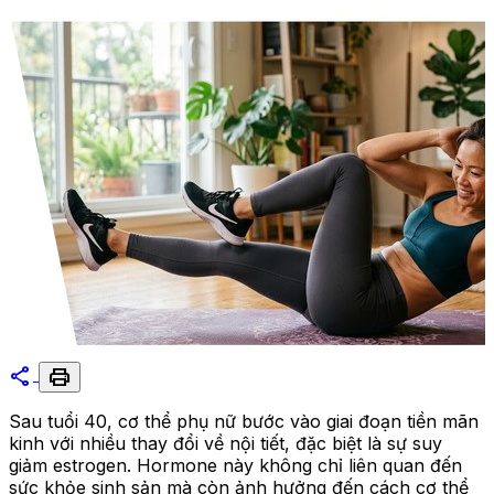
share
print
Sau tuổi 40, cơ thể phụ nữ bước vào giai đoạn tiền mãn
kinh với nhiều thay đổi về nội tiết, đặc biệt là sự suy
giảm estrogen. Hormone này không chỉ liên quan đến
sức khỏe sinh sản mà còn ảnh hưởng đến cách cơ thể