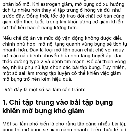
phân bố mỡ. Khi estrogen giảm, mỡ bụng có xu hướng
tích tụ nhiều hơn thay vì tập trung ở hông và đùi như
trước đây. Đồng thời, tốc độ trao đổi chất cơ bản cũng
giảm dần theo tuổi, trong khi khối lượng cơ giảm khiến
cơ thể tiêu hao ít năng lượng hơn.
Nếu chế độ ăn và mức độ vận động không được điều
chỉnh phù hợp, mỡ nội tạng quanh vùng bụng sẽ tích tụ
nhanh hơn. Đây là loại mỡ liên quan chặt chẽ với nguy
cơ mắc các bệnh chuyển hóa như tăng huyết áp, đái
tháo đường type 2 và bệnh tim mạch. Để cải thiện vòng
eo, nhiều phụ nữ lựa chọn các bài tập bụng. Tuy nhiên,
một số sai lầm trong tập luyện có thể khiến việc giảm
mỡ bụng trở nên kém hiệu quả.
Dưới đây là một số sai lầm cần tránh:
1. Chỉ tập trung vào bài tập bụng
khiến mỡ bụng khó giảm
Một sai lầm phổ biến là cho rằng tập càng nhiều bài tập
bụng thì mỡ bụng sẽ giảm càng nhanh. Trên thực tế, cơ