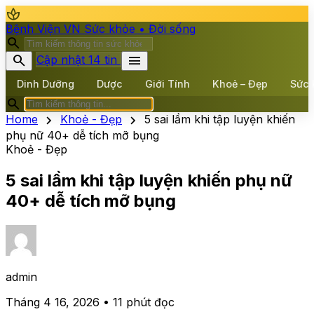
spa
Bệnh Viện VN
Sức khỏe • Đời sống
search
search
menu
Cập nhật 14 tin
Dinh Dưỡng
Dược
Giới Tính
Khoẻ – Đẹp
Sức 
search
chevron_right
chevron_right
Home
Khoẻ - Đẹp
5 sai lầm khi tập luyện khiến
phụ nữ 40+ dễ tích mỡ bụng
Khoẻ - Đẹp
5 sai lầm khi tập luyện khiến phụ nữ
40+ dễ tích mỡ bụng
admin
Tháng 4 16, 2026 • 11 phút đọc