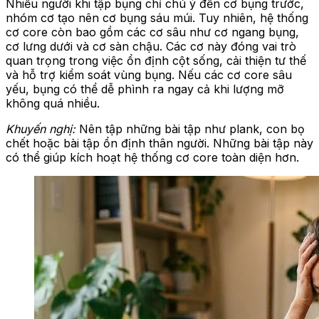
Nhiều người khi tập bụng chỉ chú ý đến cơ bụng trước,
nhóm cơ tạo nên cơ bụng sáu múi. Tuy nhiên, hệ thống
cơ core còn bao gồm các cơ sâu như cơ ngang bụng,
cơ lưng dưới và cơ sàn chậu. Các cơ này đóng vai trò
quan trọng trong việc ổn định cột sống, cải thiện tư thế
và hỗ trợ kiểm soát vùng bụng. Nếu các cơ core sâu
yếu, bụng có thể dễ phình ra ngay cả khi lượng mỡ
không quá nhiều.
Khuyến nghị:
Nên tập những bài tập như plank, con bọ
chết hoặc bài tập ổn định thân người. Những bài tập này
có thể giúp kích hoạt hệ thống cơ core toàn diện hơn.