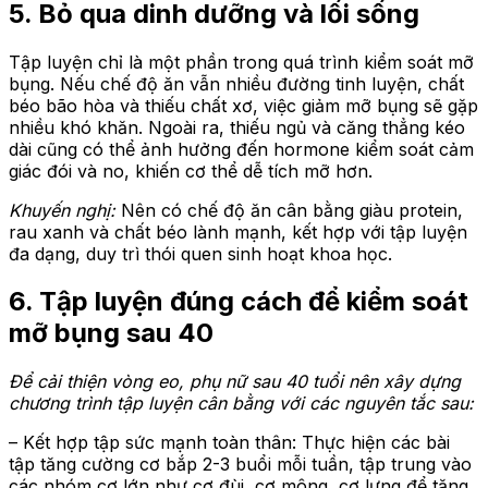
5. Bỏ qua dinh dưỡng và lối sống
Tập luyện chỉ là một phần trong quá trình kiểm soát mỡ
bụng. Nếu chế độ ăn vẫn nhiều đường tinh luyện, chất
béo bão hòa và thiếu chất xơ, việc giảm mỡ bụng sẽ gặp
nhiều khó khăn. Ngoài ra, thiếu ngủ và căng thẳng kéo
dài cũng có thể ảnh hưởng đến hormone kiểm soát cảm
giác đói và no, khiến cơ thể dễ tích mỡ hơn.
Khuyến nghị:
Nên có chế độ ăn cân bằng giàu protein,
rau xanh và chất béo lành mạnh, kết hợp với tập luyện
đa dạng, duy trì thói quen sinh hoạt khoa học.
6. Tập luyện đúng cách để kiểm soát
mỡ bụng sau 40
Để cải thiện vòng eo, phụ nữ sau 40 tuổi nên xây dựng
chương trình tập luyện cân bằng với các nguyên tắc sau:
– Kết hợp tập sức mạnh toàn thân: Thực hiện các bài
tập tăng cường cơ bắp 2-3 buổi mỗi tuần, tập trung vào
các nhóm cơ lớn như cơ đùi, cơ mông, cơ lưng để tăng