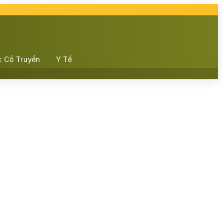
c Cổ Truyền
Y Tế