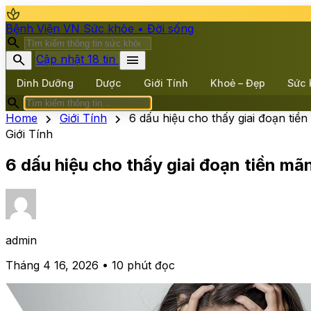
spa
Bệnh Viện VN
Sức khỏe • Đời sống
search
search
menu
Cập nhật 18 tin
Dinh Dưỡng
Dược
Giới Tính
Khoẻ – Đẹp
Sức 
search
chevron_right
chevron_right
Home
Giới Tính
6 dấu hiệu cho thấy giai đoạn tiền
Giới Tính
6 dấu hiệu cho thấy giai đoạn tiền mãn
admin
Tháng 4 16, 2026 • 10 phút đọc