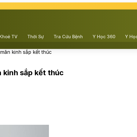
Khoẻ TV
Thời Sự
Tra Cứu Bệnh
Y Học 360
Y Họ
 mãn kinh sắp kết thúc
 kinh sắp kết thúc