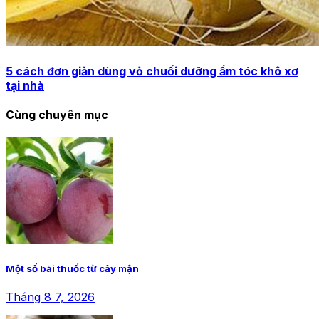
5 cách đơn giản dùng vỏ chuối dưỡng ẩm tóc khô xơ
tại nhà
Cùng chuyên mục
Một số bài thuốc từ cây mận
Tháng 8 7, 2026