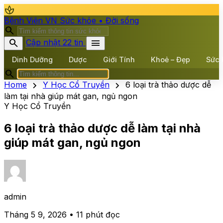
spa
Bệnh Viện VN
Sức khỏe • Đời sống
search
search
menu
Cập nhật 22 tin
Dinh Dưỡng
Dược
Giới Tính
Khoẻ – Đẹp
Sức 
search
chevron_right
chevron_right
Home
Y Học Cổ Truyền
6 loại trà thảo dược dễ
làm tại nhà giúp mát gan, ngủ ngon
Y Học Cổ Truyền
6 loại trà thảo dược dễ làm tại nhà
giúp mát gan, ngủ ngon
admin
Tháng 5 9, 2026 • 11 phút đọc