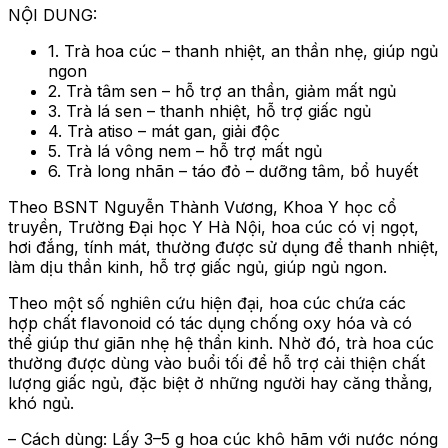
NỘI DUNG:
1. Trà hoa cúc – thanh nhiệt, an thần nhẹ, giúp ngủ
ngon
2. Trà tâm sen – hỗ trợ an thần, giảm mất ngủ
3. Trà lá sen – thanh nhiệt, hỗ trợ giấc ngủ
4. Trà atiso – mát gan, giải độc
5. Trà lá vông nem – hỗ trợ mất ngủ
6. Trà long nhãn – táo đỏ – dưỡng tâm, bổ huyết
Theo BSNT Nguyễn Thành Vương, Khoa Y học cổ
truyền, Trường Đại học Y Hà Nội, hoa cúc có vị ngọt,
hơi đắng, tính mát, thường được sử dụng để thanh nhiệt,
làm dịu thần kinh, hỗ trợ giấc ngủ, giúp ngủ ngon.
Theo một số nghiên cứu hiện đại, hoa cúc chứa các
hợp chất flavonoid có tác dụng chống oxy hóa và có
thể giúp thư giãn nhẹ hệ thần kinh. Nhờ đó, trà hoa cúc
thường được dùng vào buổi tối để hỗ trợ cải thiện chất
lượng giấc ngủ, đặc biệt ở những người hay căng thẳng,
khó ngủ.
– Cách dùng: Lấy 3–5 g hoa cúc khô hãm với nước nóng