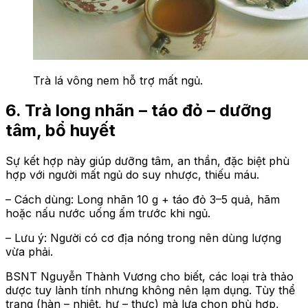
Trà lá vông nem hỗ trợ mất ngủ.
6. Trà long nhãn – táo đỏ – dưỡng
tâm, bổ huyết
Sự kết hợp này giúp dưỡng tâm, an thần, đặc biệt phù
hợp với người mất ngủ do suy nhược, thiếu máu.
– Cách dùng: Long nhãn 10 g + táo đỏ 3–5 quả, hãm
hoặc nấu nước uống ấm trước khi ngủ.
– Lưu ý: Người có cơ địa nóng trong nên dùng lượng
vừa phải.
BSNT Nguyễn Thành Vương cho biết, các loại trà thảo
dược tuy lành tính nhưng không nên lạm dụng. Tùy thể
trạng (hàn – nhiệt, hư – thực) mà lựa chọn phù hợp,