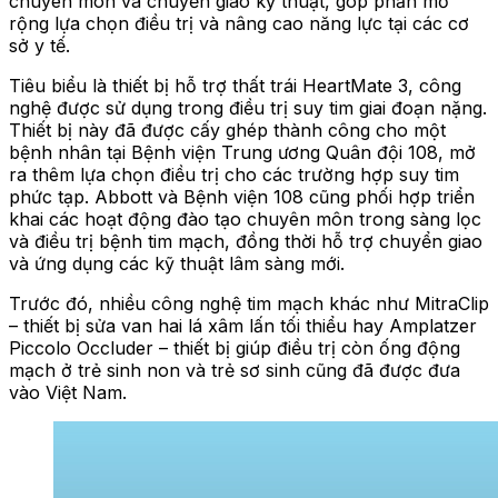
chuyên môn và chuyển giao kỹ thuật, góp phần mở
rộng lựa chọn điều trị và nâng cao năng lực tại các cơ
sở y tế.
Tiêu biểu là thiết bị hỗ trợ thất trái HeartMate 3, công
nghệ được sử dụng trong điều trị suy tim giai đoạn nặng.
Thiết bị này đã được cấy ghép thành công cho một
bệnh nhân tại Bệnh viện Trung ương Quân đội 108, mở
ra thêm lựa chọn điều trị cho các trường hợp suy tim
phức tạp. Abbott và Bệnh viện 108 cũng phối hợp triển
khai các hoạt động đào tạo chuyên môn trong sàng lọc
và điều trị bệnh tim mạch, đồng thời hỗ trợ chuyển giao
và ứng dụng các kỹ thuật lâm sàng mới.
Trước đó, nhiều công nghệ tim mạch khác như MitraClip
– thiết bị sửa van hai lá xâm lấn tối thiểu hay Amplatzer
Piccolo Occluder – thiết bị giúp điều trị còn ống động
mạch ở trẻ sinh non và trẻ sơ sinh cũng đã được đưa
vào Việt Nam.