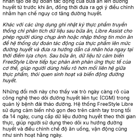
nhân tạo để dự đoán tác động của bữa ăn lên đường
huyết từ trước khi ăn, đồng thời đưa ra gợi ý điều chỉnh
nhằm hạn chế nguy cơ tăng đường huyết.
Khác với các ứng dụng ghi nhật ký thực phẩm truyền
thống chỉ phân tích dữ liệu sau bữa ăn, Libre Assist cho
phép người dùng chụp ảnh hoặc nhập thông tin món ăn
để hệ thống dự đoán tác động của thực phẩm lên mức
đường huyết và đưa ra hướng dẫn cá nhân hóa ngay tại
thời điểm lựa chọn. Sau bữa ăn, dữ liệu từ cảm biến
FreeStyle Libre tiếp tục phản ánh phản ứng thực tế của
cơ thể, giúp người dùng hiểu rõ hơn mối liên hệ giữa
thực phẩm, thói quen sinh hoạt và biến động đường
huyết.
Những đổi mới này cho thấy vai trò ngày càng rõ của
công nghệ theo dõi đường huyết liên tục (CGM) trong
quản lý bệnh đái tháo đường. Hệ thống FreeStyle Libre
sử dụng cảm biến nhỏ gọn đeo trên cánh tay trong tối
đa 14 ngày, cung cấp dữ liệu đường huyết theo thời gian
thực, giúp người sử dụng theo dõi xu hướng đường
huyết và điều chỉnh chế độ ăn uống, vận động cũng
như sinh hoạt hằng ngày.