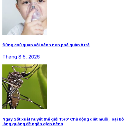
Đừng chủ quan với bệnh hen phế quản ở trẻ
Tháng 8 5, 2026
Ngày Sốt xuất huyết thế giới 15/6: Chủ động diệt muỗi, loại bỏ
lăng quăng để ngăn dịch bệnh