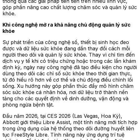
thông qua các giải pháp tiên tiến trên nhiều lĩnh vực,
góp phần nâng cao chất lượng chăm sóc và quản lý sức
khỏe.
Khi công nghệ mở ra khả năng chủ động quản lý sức
khỏe
Sự phát triển của công nghệ số,
thiết bị sinh học đeo
được
và dữ liệu sức khỏe đang dần thay đổi cách mỗi
người theo dõi và quản lý sức khỏe. Thay vì chỉ tìm đến
dịch vụ y tế khi có triệu chứng hoặc trong các lần khám
định kỳ, ngày nay công nghệ đã tạo điều kiện cho người
dùng theo dõi các chỉ số sức khỏe theo thời gian thực,
từ đó hiểu rõ hơn về cơ thể và chủ động điều chỉnh lối
sống. Xu hướng này góp phần thúc đẩy mô hình chăm
sóc sức khỏe cá nhân hóa, nơi dữ liệu trở thành nền
tảng cho các quyết định về dinh dưỡng, vận động và
phòng ngừa bệnh tật.
Đầu năm 2026, tại CES 2026 (Las Vegas, Hoa Kỳ),
Abbott giới thiệu Libre Assist, một tính năng mới tích hợp
trong ứng dụng của hệ thống theo dõi đường huyết liên
tục FreeStyle Libre. Tính năng này ứng dụng trí tuệ