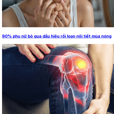
90% phụ nữ bỏ qua dấu hiệu rối loạn nội tiết mùa nóng