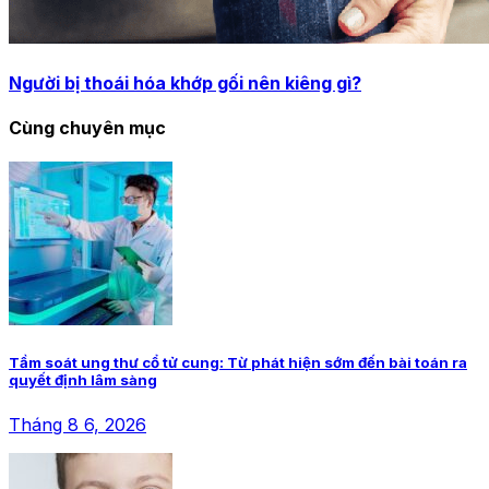
Người bị thoái hóa khớp gối nên kiêng gì?
Cùng chuyên mục
Tầm soát ung thư cổ tử cung: Từ phát hiện sớm đến bài toán ra
quyết định lâm sàng
Tháng 8 6, 2026