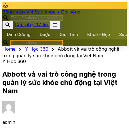
spa
Bệnh Viện VN
Sức khỏe • Đời sống
search
search
menu
Cập nhật 17 tin
Dinh Dưỡng
Dược
Giới Tính
Khoẻ – Đẹp
Sức 
search
chevron_right
chevron_right
Home
Y Học 360
Abbott và vai trò công nghệ
trong quản lý sức khỏe chủ động tại Việt Nam
Y Học 360
Abbott và vai trò công nghệ trong
quản lý sức khỏe chủ động tại Việt
Nam
admin