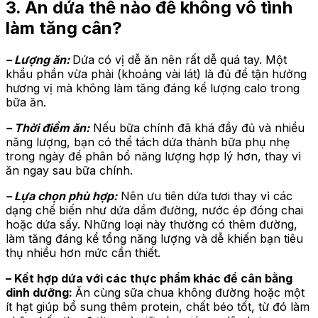
3. Ăn dứa thế nào để không vô tình
làm tăng cân?
– Lượng ăn:
Dứa có vị dễ ăn nên rất dễ quá tay. Một
khẩu phần vừa phải (khoảng vài lát) là đủ để tận hưởng
hương vị mà không làm tăng đáng kể lượng calo trong
bữa ăn.
– Thời điểm ăn:
Nếu bữa chính đã khá đầy đủ và nhiều
năng lượng, bạn có thể tách dứa thành bữa phụ nhẹ
trong ngày để phân bổ năng lượng hợp lý hơn, thay vì
ăn ngay sau bữa chính.
– Lựa chọn phù hợp:
Nên ưu tiên dứa tươi thay vì các
dạng chế biến như dứa dầm đường, nước ép đóng chai
hoặc dứa sấy. Những loại này thường có thêm đường,
làm tăng đáng kể tổng năng lượng và dễ khiến bạn tiêu
thụ nhiều hơn mức cần thiết.
– Kết hợp dứa với các thực phẩm khác để cân bằng
dinh dưỡng:
Ăn cùng sữa chua không đường hoặc một
ít hạt giúp bổ sung thêm protein, chất béo tốt, từ đó làm