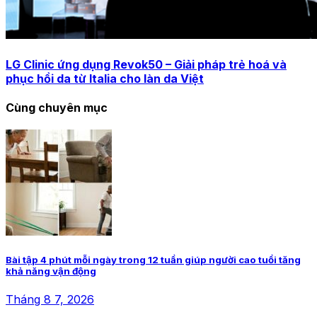
LG Clinic ứng dụng Revok50 – Giải pháp trẻ hoá và
phục hồi da từ Italia cho làn da Việt
Cùng chuyên mục
Bài tập 4 phút mỗi ngày trong 12 tuần giúp người cao tuổi tăng
khả năng vận động
Tháng 8 7, 2026