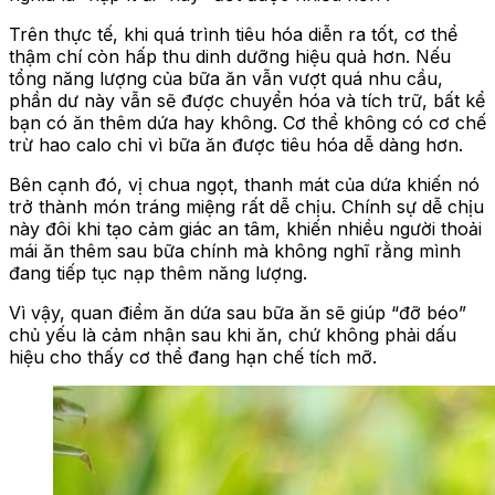
Trên thực tế, khi quá trình tiêu hóa diễn ra tốt, cơ thể
thậm chí còn hấp thu dinh dưỡng hiệu quả hơn. Nếu
tổng năng lượng của bữa ăn vẫn vượt quá nhu cầu,
phần dư này vẫn sẽ được chuyển hóa và tích trữ, bất kể
bạn có ăn thêm dứa hay không. Cơ thể không có cơ chế
trừ hao calo chỉ vì bữa ăn được tiêu hóa dễ dàng hơn.
Bên cạnh đó, vị chua ngọt, thanh mát của dứa khiến nó
trở thành món tráng miệng rất dễ chịu. Chính sự dễ chịu
này đôi khi tạo cảm giác an tâm, khiến nhiều người thoải
mái ăn thêm sau bữa chính mà không nghĩ rằng mình
đang tiếp tục nạp thêm năng lượng.
Vì vậy, quan điểm ăn dứa sau bữa ăn sẽ giúp “đỡ béo”
chủ yếu là cảm nhận sau khi ăn, chứ không phải dấu
hiệu cho thấy cơ thể đang hạn chế tích mỡ.