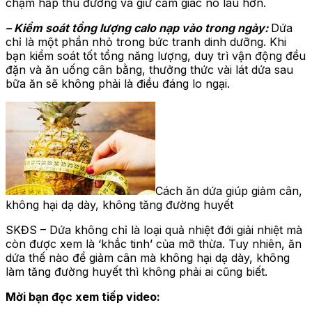
chậm hấp thu đường và giữ cảm giác no lâu hơn.
– Kiểm soát tổng lượng calo nạp vào trong ngày:
Dứa
chỉ là một phần nhỏ trong bức tranh dinh dưỡng. Khi
bạn kiểm soát tốt tổng năng lượng, duy trì vận động đều
đặn và ăn uống cân bằng, thưởng thức vài lát dứa sau
bữa ăn sẽ không phải là điều đáng lo ngại.
Cách ăn dứa giúp giảm cân,
không hại dạ dày, không tăng đường huyết
SKĐS – Dứa không chỉ là loại quả nhiệt đới giải nhiệt mà
còn được xem là ‘khắc tinh’ của mỡ thừa. Tuy nhiên, ăn
dứa thế nào để giảm cân mà không hại dạ dày, không
làm tăng đường huyết thì không phải ai cũng biết.
Mời bạn đọc xem tiếp video: