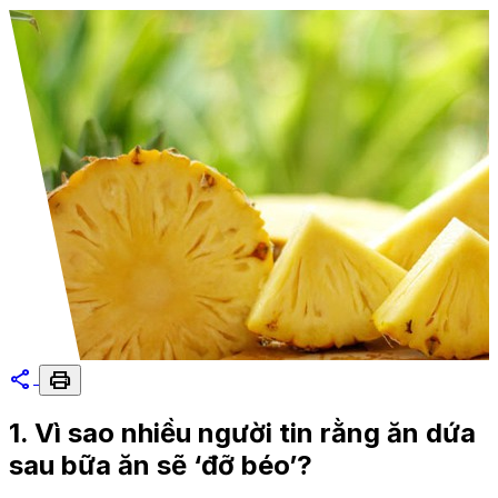
share
print
1. Vì sao nhiều người tin rằng ăn dứa
sau bữa ăn sẽ ‘đỡ béo’?