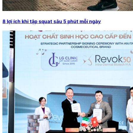
8 lợi ích khi tập squat sâu 5 phút mỗi ngày