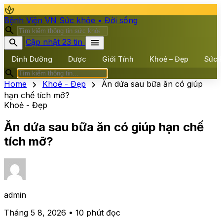
spa
Bệnh Viện VN
Sức khỏe • Đời sống
search
search
menu
Cập nhật 23 tin
Dinh Dưỡng
Dược
Giới Tính
Khoẻ – Đẹp
Sức 
search
chevron_right
chevron_right
Home
Khoẻ - Đẹp
Ăn dứa sau bữa ăn có giúp
hạn chế tích mỡ?
Khoẻ - Đẹp
Ăn dứa sau bữa ăn có giúp hạn chế
tích mỡ?
admin
Tháng 5 8, 2026 • 10 phút đọc