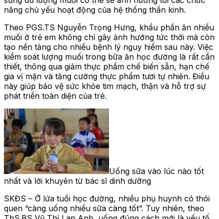
năng chủ yếu hoạt động của hệ thống thần kinh.
Theo PGS.TS Nguyễn Trọng Hưng, khẩu phần ăn nhiều
muối ở trẻ em không chỉ gây ảnh hưởng tức thời mà còn
tạo nền tảng cho nhiều bệnh lý nguy hiểm sau này. Việc
kiểm soát lượng muối trong bữa ăn học đường là rất cần
thiết, thông qua giảm thực phẩm chế biến sẵn, hạn chế
gia vị mặn và tăng cường thực phẩm tươi tự nhiên. Điều
này giúp bảo vệ sức khỏe tim mạch, thận và hỗ trợ sự
phát triển toàn diện của trẻ.
Uống sữa vào lúc nào tốt
nhất và lời khuyên từ bác sĩ dinh dưỡng
SKĐS – Ở lứa tuổi học đường, nhiều phụ huynh có thói
quen “càng uống nhiều sữa càng tốt”. Tuy nhiên, theo
ThS.BS Vũ Thị Lan Anh, uống đúng cách mới là yếu tố