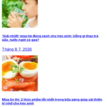
‘Giải nhiệt’ mùa hè đúng cách cho học sinh: Uống gì thay trà
sữa, nước ngọt có gas?
Tháng 8 7, 2026
Mùa ôn thi: 2 thực phẩm tốt nhất trong bữa sáng giúp cải thiện
trí nhớ cho học sinh