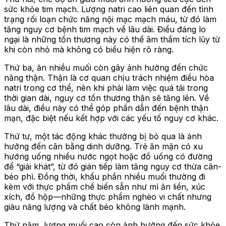
sức khỏe tim mạch. Lượng natri cao liên quan đến tình
trạng rối loạn chức năng nội mạc mạch máu, từ đó làm
tăng nguy cơ bệnh tim mạch về lâu dài. Điều đáng lo
ngại là những tổn thương này có thể âm thầm tích lũy từ
khi còn nhỏ mà không có biểu hiện rõ ràng.
Thứ ba, ăn nhiều muối còn gây ảnh hưởng đến chức
năng thận. Thận là cơ quan chịu trách nhiệm điều hòa
natri trong cơ thể, nên khi phải làm việc quá tải trong
thời gian dài, nguy cơ tổn thương thận sẽ tăng lên. Về
lâu dài, điều này có thể góp phần dẫn đến bệnh thận
mạn, đặc biệt nếu kết hợp với các yếu tố nguy cơ khác.
Thứ tư, một tác động khác thường bị bỏ qua là ảnh
hưởng đến cân bằng dinh dưỡng. Trẻ ăn mặn có xu
hướng uống nhiều nước ngọt hoặc đồ uống có đường
để “giải khát”, từ đó gián tiếp làm tăng nguy cơ thừa cân-
béo phì. Đồng thời, khẩu phần nhiều muối thường đi
kèm với thực phẩm chế biến sẵn như mì ăn liền, xúc
xích, đồ hộp—những thực phẩm nghèo vi chất nhưng
giàu năng lượng và chất béo không lành mạnh.
Thứ năm, lượng muối cao còn ảnh hưởng đến sức khỏe