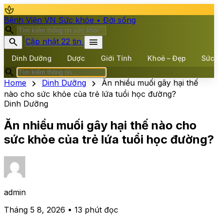
spa
Bệnh Viện VN
Sức khỏe • Đời sống
search
search
menu
Cập nhật 22 tin
Dinh Dưỡng
Dược
Giới Tính
Khoẻ – Đẹp
Sức 
search
chevron_right
chevron_right
Home
Dinh Dưỡng
Ăn nhiều muối gây hại thế
nào cho sức khỏe của trẻ lứa tuổi học đường?
Dinh Dưỡng
Ăn nhiều muối gây hại thế nào cho
sức khỏe của trẻ lứa tuổi học đường?
admin
Tháng 5 8, 2026 • 13 phút đọc