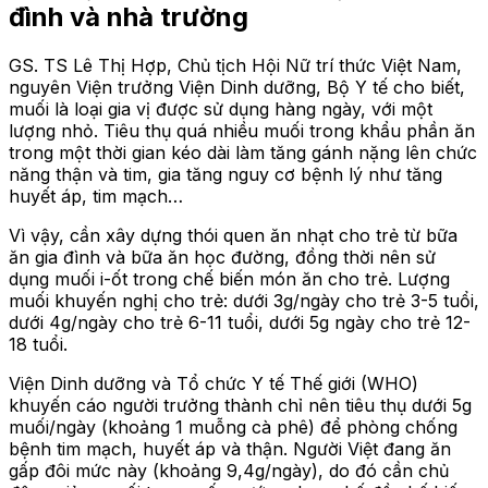
đình và nhà trường
GS. TS Lê Thị Hợp, Chủ tịch Hội Nữ trí thức Việt Nam,
nguyên Viện trưởng Viện Dinh dưỡng, Bộ Y tế cho biết,
muối là loại gia vị được sử dụng hàng ngày, với một
lượng nhỏ. Tiêu thụ quá nhiều muối trong khẩu phần ăn
trong một thời gian kéo dài làm tăng gánh nặng lên chức
năng thận và tim, gia tăng nguy cơ bệnh lý như tăng
huyết áp, tim mạch…
Vì vậy, cần xây dựng thói quen ăn nhạt cho trẻ từ bữa
ăn gia đình và bữa ăn học đường, đồng thời nên sử
dụng muối i-ốt trong chế biến món ăn cho trẻ. Lượng
muối khuyến nghị cho trẻ: dưới 3g/ngày cho trẻ 3-5 tuổi,
dưới 4g/ngày cho trẻ 6-11 tuổi, dưới 5g ngày cho trẻ 12-
18 tuổi.
Viện Dinh dưỡng và Tổ chức Y tế Thế giới (WHO)
khuyến cáo người trưởng thành chỉ nên tiêu thụ dưới 5g
muối/ngày (khoảng 1 muỗng cà phê) để phòng chống
bệnh tim mạch, huyết áp và thận. Người Việt đang ăn
gấp đôi mức này (khoảng 9,4g/ngày), do đó cần chủ