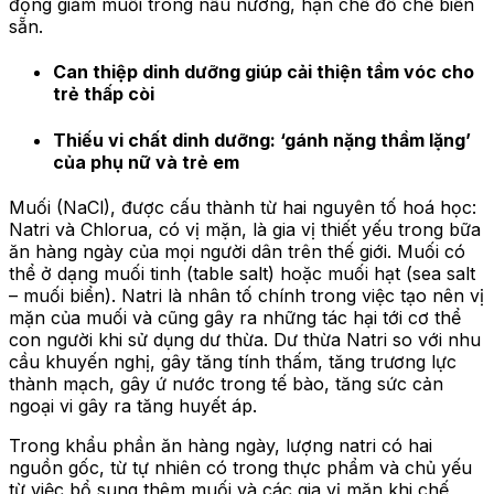
động giảm muối trong nấu nướng, hạn chế đồ chế biến
sẵn.
Can thiệp dinh dưỡng giúp cải thiện tầm vóc cho
trẻ thấp còi
Thiếu vi chất dinh dưỡng: ‘gánh nặng thầm lặng’
của phụ nữ và trẻ em
Muối (NaCl), được cấu thành từ hai nguyên tố hoá học:
Natri và Chlorua, có vị mặn, là gia vị thiết yếu trong bữa
ăn hàng ngày của mọi người dân trên thế giới. Muối có
thể ở dạng muối tinh (table salt) hoặc muối hạt (sea salt
– muối biển). Natri là nhân tố chính trong việc tạo nên vị
mặn của muối và cũng gây ra những tác hại tới cơ thể
con người khi sử dụng dư thừa. Dư thừa Natri so với nhu
cầu khuyến nghị, gây tăng tính thấm, tăng trương lực
thành mạch, gây ứ nước trong tế bào, tăng sức cản
ngoại vi gây ra tăng huyết áp.
Trong khẩu phần ăn hàng ngày, lượng natri có hai
nguồn gốc, từ tự nhiên có trong thực phẩm và chủ yếu
từ việc bổ sung thêm muối và các gia vị mặn khi chế