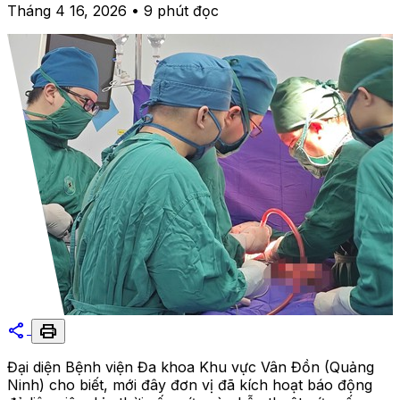
Tháng 4 16, 2026 • 9 phút đọc
share
print
Đại diện Bệnh viện Đa khoa Khu vực Vân Đồn (Quảng
Ninh) cho biết, mới đây đơn vị đã kích hoạt báo động