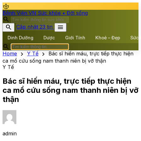
spa
Bệnh Viện VN
Sức khỏe • Đời sống
search
search
menu
Cập nhật 23 tin
Dinh Dưỡng
Dược
Giới Tính
Khoẻ – Đẹp
Sức 
search
chevron_right
chevron_right
Home
Y Tế
Bác sĩ hiến máu, trực tiếp thực hiện
ca mổ cứu sống nam thanh niên bị vỡ thận
Y Tế
Bác sĩ hiến máu, trực tiếp thực hiện
ca mổ cứu sống nam thanh niên bị vỡ
thận
admin