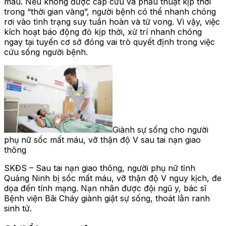
máu. Nếu không được cấp cứu và phẫu thuật kịp thời
trong “thời gian vàng”, người bệnh có thể nhanh chóng
rơi vào tình trạng suy tuần hoàn và tử vong. Vì vậy, việc
kích hoạt báo động đỏ kịp thời, xử trí nhanh chóng
ngay tại tuyến cơ sở đóng vai trò quyết định trong việc
cứu sống người bệnh.
Giành sự sống cho người
phụ nữ sốc mất máu, vỡ thận độ V sau tai nạn giao
thông
SKĐS – Sau tai nạn giao thông, người phụ nữ tỉnh
Quảng Ninh bị sốc mất máu, vỡ thận độ V nguy kịch, đe
dọa đến tính mạng. Nạn nhân được đội ngũ y, bác sĩ
Bệnh viện Bãi Cháy giành giật sự sống, thoát lằn ranh
sinh tử.