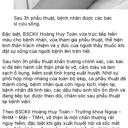
Sau 3h phẫu thuật, bệnh nhân được các bác
sĩ cứu sống.
Đặc biệt, BSCKII Hoàng Huy Toàn vừa trực tiếp hiến
máu cho bệnh nhân, vừa tham gia phẫu thuật, thể hiện
tinh thần trách nhiệm và y đức của người thầy thuốc khi
đặt sự sống của người bệnh lên trên hết.
Sau hơn 3h phẫu thuật khẩn trương chính xác, các bác
sĩ đã tiến hành cắt thận phải bị vỡ, cầm máu và làm
sạch ổ bụng, kiểm soát tình trạng xuất huyết. Nhờ sự
phối hợp nhịp nhàng của toàn bộ ekip, ca phẫu thuật đã
thành công, bệnh nhân qua cơn nguy kịch. Hiện tại,
bệnh nhân đã tỉnh táo, các dấu hiệu sinh tồn ổn định và
đang tiếp tục được theo dõi, chăm sóc sau phẫu thuật
tại bệnh viện.
Theo BSCKII Hoàng Huy Toàn – Trưởng khoa Ngoại –
RHM – Mắt – TMH, vỡ thận là một chấn thương rất
nguy hiểm, đặc biệt khi gây xuất huyết nội và sốc mất