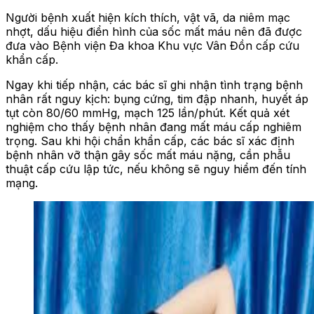
Người bệnh xuất hiện kích thích, vật vã, da niêm mạc
nhợt, dấu hiệu điển hình của sốc mất máu nên đã được
đưa vào Bệnh viện Đa khoa Khu vực Vân Đồn cấp cứu
khẩn cấp.
Ngay khi tiếp nhận, các bác sĩ ghi nhận tình trạng bệnh
nhân rất nguy kịch: bụng cứng, tim đập nhanh, huyết áp
tụt còn 80/60 mmHg, mạch 125 lần/phút. Kết quả xét
nghiệm cho thấy bệnh nhân đang mất máu cấp nghiêm
trọng. Sau khi hội chẩn khẩn cấp, các bác sĩ xác định
bệnh nhân vỡ thận gây sốc mất máu nặng, cần phẫu
thuật cấp cứu lập tức, nếu không sẽ nguy hiểm đến tính
mạng.