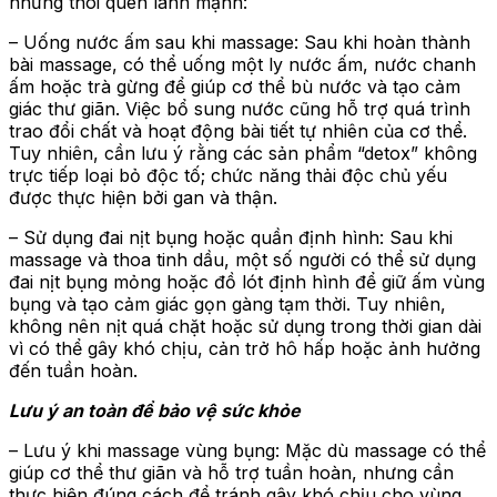
những thói quen lành mạnh:
– Uống nước ấm sau khi massage: Sau khi hoàn thành
bài massage, có thể uống một ly nước ấm, nước chanh
ấm hoặc trà gừng để giúp cơ thể bù nước và tạo cảm
giác thư giãn. Việc bổ sung nước cũng hỗ trợ quá trình
trao đổi chất và hoạt động bài tiết tự nhiên của cơ thể.
Tuy nhiên, cần lưu ý rằng các sản phẩm “detox” không
trực tiếp loại bỏ độc tố; chức năng thải độc chủ yếu
được thực hiện bởi gan và thận.
– Sử dụng đai nịt bụng hoặc quần định hình: Sau khi
massage và thoa tinh dầu, một số người có thể sử dụng
đai nịt bụng mỏng hoặc đồ lót định hình để giữ ấm vùng
bụng và tạo cảm giác gọn gàng tạm thời. Tuy nhiên,
không nên nịt quá chặt hoặc sử dụng trong thời gian dài
vì có thể gây khó chịu, cản trở hô hấp hoặc ảnh hưởng
đến tuần hoàn.
Lưu ý an toàn để bảo vệ sức khỏe
– Lưu ý khi massage vùng bụng: Mặc dù massage có thể
giúp cơ thể thư giãn và hỗ trợ tuần hoàn, nhưng cần
thực hiện đúng cách để tránh gây khó chịu cho vùng