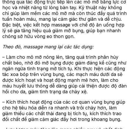
thông qua tác động trực tiếp lên các mô mỡ bằng lực cơ
học và nhiệt năng từ lòng bàn tay. Kỹ thuật này không
chỉ giúp làm mềm các mô mỡ mà còn thúc đẩy quá trình
tuần hoàn máu, mang lại cảm giác thư giãn và dễ chịu.
Đặc biệt, việc kết hợp massage với chế độ ăn uống hợp
lý sẽ gia tăng hiệu quả giảm mỡ bụng, giúp bạn nhanh
chóng sở hữu vòng eo thon gọn.
Theo đó, massage mang lại các tác dụng:
– Làm cho mô mỡ nóng lên, tăng quá trình phân hủy
chất béo, nhờ đó mỡ bụng được giảm đáng kể cũng như
ngăn ngừa tình trạng mỡ tích tụ. Khi thực hiện các động
tác xoa bóp trên vùng bụng, các mạch máu dưới da sẽ
được kích hoạt và hoạt động mạnh mẽ hơn, làm cho
máu huyết lưu thông dễ dàng giúp cải thiện được độ đàn
hồi cho da, giảm tình trạng da chảy xệ.
– Kích thích hoạt động của các cơ quan vùng bụng giúp
cho hệ tiêu hóa diễn ra nhanh và trôi chảy hơn, làm
giảm thiểu các chất thải đang bị tích tụ, kích thích trao
đổi chất để giảm cảm giác đầy hơi trong khoang bụng.