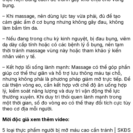
bụng.
– Khi massage, nên dùng lực tay vừa phải, đủ để tạo
cảm giác ấm ở cơ bụng nhưng không gây đau, không
làm bầm tím da.
– Nếu đang trong chu kỳ kinh nguyệt, bị đau bụng, viêm
dạ dày cấp tính hoặc có các bệnh lý ổ bụng, nên tạm
thời tránh massage vùng này hoặc tham khảo ý kiến
nhân viên y tế.
– Kết hợp lối sống lành mạnh: Massage có thể góp phần
giúp cơ thể thư giãn và hỗ trợ lưu thông máu tại chỗ,
nhưng không phải là phương pháp giảm mỡ trực tiếp. Để
cải thiện vòng eo, cần kết hợp với chế độ ăn uống hợp
lý, kiểm soát năng lượng và duy trì vận động thể lực
thường xuyên. Khi duy trì thói quen lành mạnh trong
một thời gian, số đo vòng eo có thể thay đổi tích cực tùy
theo cơ địa mỗi người.
Mời độc giả xem thêm video:
5 loại thực phẩm người bị mỡ máu cao cần tránh | SKĐS