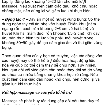
Lặp lại động tác khoảng 15–20 lần cho mỗi lượt
massage. Nếu xuất hiện cảm giác đau, khó chịu hoặc
chóng mặt, nên dừng lại và giảm lực khi thực hiện.
– Động tác 4 –
Day ấn một số huyệt vùng bụng: Có thể
dùng ngón tay cái ấn nhẹ vào huyệt Thiên khu (nằm
ngang rốn, cách rốn khoảng 2–3 cm về hai bên) và
huyệt Khí hải (nằm dưới rốn khoảng 1,5–2 cm). Khi day
ấn, nên thực hiện với lực vừa phải, mỗi huyệt trong
khoảng 30–60 giây để tạo cảm giác ấm và thư giãn vùng
bụng.
Theo quan điểm của y học cổ truyền, việc tác động vào
các huyệt này có thể hỗ trợ điều hòa hoạt động tiêu
hóa và giúp cơ thể cảm thấy dễ chịu hơn. Tuy nhiên,
hiệu quả đối với việc giảm cân hoặc thay đổi số đo vòng
eo chưa có nhiều bằng chứng khoa học rõ ràng. Nếu
xuất hiện cảm giác đau hoặc khó chịu, nên dừng lại và
giảm lực khi thực hiện.
Kết hợp massage và các yếu tố hỗ trợ
Massage sẽ phát huy tác dụng gấp đôi nếu bạn duy trì