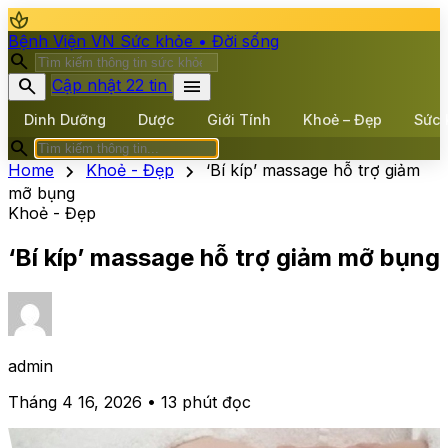
spa
Bệnh Viện VN
Sức khỏe • Đời sống
search
search
menu
Cập nhật 22 tin
Dinh Dưỡng
Dược
Giới Tính
Khoẻ – Đẹp
Sức 
search
chevron_right
chevron_right
Home
Khoẻ - Đẹp
‘Bí kíp’ massage hỗ trợ giảm
mỡ bụng
Khoẻ - Đẹp
‘Bí kíp’ massage hỗ trợ giảm mỡ bụng
admin
Tháng 4 16, 2026 • 13 phút đọc