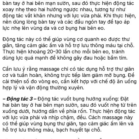
bàn tay ở hai bên mạn sườn, sau đó thực hiện động tác
xoay nhẹ theo hai hướng ngược nhau, tương tự như
động tác vắt khăn nhưng với lực vừa phải. Khi thực hiện,
nên dùng lòng bàn tay và các đầu ngón tay để tạo áp
lực nhẹ lên vùng da và cơ bụng hai bên eo.
Động tác này có thể giúp vùng cơ quanh eo được thư
giãn, tăng cảm giác ấm và hỗ trợ lưu thông máu tại chỗ.
Thực hiện khoảng 20–30 lần cho mỗi bên eo, tránh
dùng lực quá mạnh để không gây đau hoặc bầm tím.
Cần lưu ý rằng massage chỉ có tác dụng hỗ trợ thư giãn
cơ và tuần hoàn, không trực tiếp làm giảm mỡ bụng. Để
cải thiện số đo vòng eo, cần kết hợp với chế độ ăn uống
hợp lý và vận động thường xuyên.
– Động tác 3 –
Động tác vuốt bụng hướng xuống: Đặt
hai bàn tay ở hai bên mạn sườn, sau đó vuốt nhẹ từ trên
xuống dưới, hướng dần về phía rốn. Thực hiện động tác
với lực vừa phải và nhịp chậm, đều. Cách massage này
có thể giúp vùng bụng thư giãn, tạo cảm giác ấm lên và
hỗ trợ lưu thông máu, bạch huyết tại chỗ.