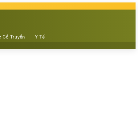
c Cổ Truyền
Y Tế