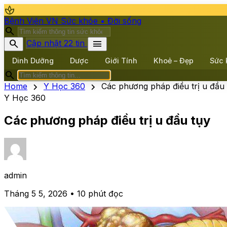
spa
Bệnh Viện VN
Sức khỏe • Đời sống
search
search
menu
Cập nhật 22 tin
Dinh Dưỡng
Dược
Giới Tính
Khoẻ – Đẹp
Sức 
search
chevron_right
chevron_right
Home
Y Học 360
Các phương pháp điều trị u đầu 
Y Học 360
Các phương pháp điều trị u đầu tụy
admin
Tháng 5 5, 2026 • 10 phút đọc