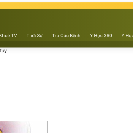
Khoẻ TV
Thời Sự
Tra Cứu Bệnh
Y Học 360
Y Họ
tụy