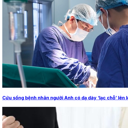
Cứu sống bệnh nhân người Anh có dạ dày ‘lạc chỗ’ lên 