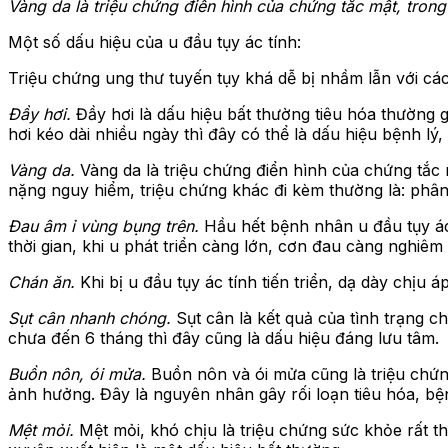
Vàng da là triệu chứng điển hình của chứng tắc mật, trong
Một số dấu hiệu của u đầu tụy ác tính:
Triệu chứng ung thư tuyến tụy khá dễ bị nhầm lẫn với cá
Đầy hơi.
Đầy hơi là dấu hiệu bất thường tiêu hóa thường 
hơi kéo dài nhiều ngày thì đây có thể là dấu hiệu bệnh lý,
Vàng da.
Vàng da là triệu chứng điển hình của chứng tắc m
nặng nguy hiểm, triệu chứng khác đi kèm thường là: phân 
Đau âm ỉ vùng bụng trên.
Hầu hết bệnh nhân u đầu tụy ác
thời gian, khi u phát triển càng lớn, cơn đau càng nghi
Chán ăn.
Khi bị u đầu tụy ác tính tiến triển, dạ dày ch
Sụt cân nhanh chóng.
Sụt cân là kết quả của tình trạng c
chưa đến 6 tháng thì đây cũng là dấu hiệu đáng lưu tâm.
Buồn nôn, ói mửa.
Buồn nôn và ói mửa cũng là triệu chứng
ảnh hưởng. Đây là nguyên nhân gây rối loạn tiêu hóa, b
Mệt mỏi.
Mệt mỏi, khó chịu là triệu chứng sức khỏe rất 