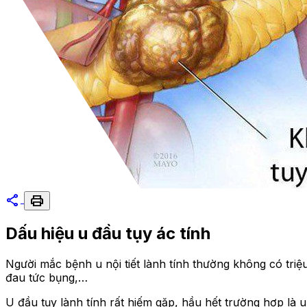
share
print
Dấu hiệu u đầu tụy ác tính
Người mắc bệnh u nội tiết lành tính thường không có triệ
đau tức bụng,…
U đầu tụy lành tính rất hiếm gặp, hầu hết trường hợp là 