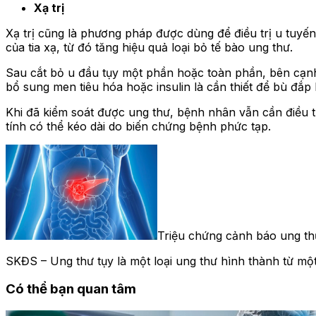
Xạ trị
Xạ trị cũng là phương pháp được dùng để điều trị u tuyến 
của tia xạ, từ đó tăng hiệu quả loại bỏ tế bào ung thư.
Sau cắt bỏ u đầu tụy một phần hoặc toàn phần, bên cạnh 
bổ sung men tiêu hóa hoặc insulin là cần thiết để bù đắp l
Khi đã kiểm soát được ung thư, bệnh nhân vẫn cần điều trị 
tính có thể kéo dài do biến chứng bệnh phức tạp.
Triệu chứng cảnh báo ung th
SKĐS – Ung thư tụy là một loại ung thư hình thành từ một
Có thể bạn quan tâm