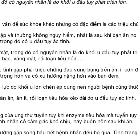
 đó có nguyên nhân là do khối u đầu tụy phát triển lớn.
c vấn đề sức khỏe khác nhưng có đặc điểm là các triệu ch
gặp và thường không nguy hiểm, nhất là sau khi bạn ăn no
 trong đó có u đầu tụy ác tính.
ật, trong đó có nguyên nhân là do khối u đầu tụy phát triể
bạc, vàng mắt, rối loạn tiêu hóa,…
 tính gặp phải triệu chứng đau vùng bụng trên âm ỉ, cơn đ
êm trọng hơn và có xu hướng nặng hơn vào ban đêm.
ịu áp lực do khối u lớn chèn ép cùng nên người bệnh cũng t
hán ăn, ăn ít, rối loạn tiêu hóa kéo dài do u đầu tụy ác tí
 của ung thư tuyến tụy khi enzyme tiêu hóa mà tuyến tụy t
ệnh nhân có cảm giác khó chịu, hay buồn nôn sau khi ăn.
thường gặp song hầu hết bệnh nhân đều bỏ qua. Tình trạng