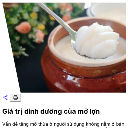
share
print
Giá trị dinh dưỡng của mỡ lợn
Vấn đề tăng mỡ thừa ở người sử dụng không nằm ở bản