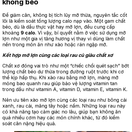
không béo
Để giảm cân, không bị tích lũy mỡ thừa, nguyên tắc cốt
lõi là kiểm soát tổng lượng calo nạp vào. Một gam chất
béo, dù là dầu thực vật hay mỡ lợn, đều cung cấp
khoảng
9 calo
. Vì vậy, bí quyết nằm ở việc sử dụng mỡ
lợn như một gia vị tăng hương vị thay vì dùng làm chất
nền trong món ăn như xào hoặc rán ngập mỡ.
Kết hợp mỡ lợn cùng các loại rau củ giàu chất xơ
Chất xơ đóng vai trò như một “chiếc chổi quét sạch” bớt
lượng chất béo dư thừa trong đường ruột trước khi cơ
thể kịp hấp thụ. Khi xào rau bằng mỡ lợn, màng mỡ
mỏng bao quanh rau giúp bảo vệ lượng vitamin tan
trong dầu như vitamin A, vitamin D, vitamin E, vitamin K.
Nên ưu tiên xào mỡ lợn cùng các loại rau như bông cải
xanh, rau cải, măng tây hoặc nấm. Những loại rau này
có khả năng tạo cảm giác no lâu, giúp bạn không ăn
quá nhiều cơm hay các món chính khác, từ đó kiểm
soát cân nặng hiệu quả.