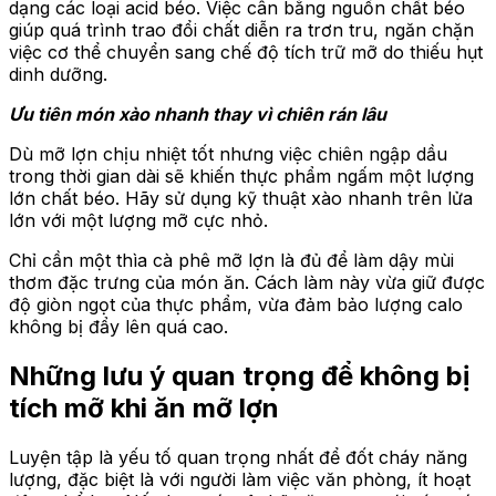
dạng các loại acid béo. Việc cân bằng nguồn chất béo
giúp quá trình trao đổi chất diễn ra trơn tru, ngăn chặn
việc cơ thể chuyển sang chế độ tích trữ mỡ do thiếu hụt
dinh dưỡng.
Ưu tiên món xào nhanh thay vì chiên rán lâu
Dù mỡ lợn chịu nhiệt tốt nhưng việc chiên ngập dầu
trong thời gian dài sẽ khiến thực phẩm ngấm một lượng
lớn chất béo. Hãy sử dụng kỹ thuật xào nhanh trên lửa
lớn với một lượng mỡ cực nhỏ.
Chỉ cần một thìa cà phê mỡ lợn là đủ để làm dậy mùi
thơm đặc trưng của món ăn. Cách làm này vừa giữ được
độ giòn ngọt của thực phẩm, vừa đảm bảo lượng calo
không bị đẩy lên quá cao.
Những lưu ý quan trọng để không bị
tích mỡ khi ăn mỡ lợn
Luyện tập là yếu tố quan trọng nhất để đốt cháy năng
lượng, đặc biệt là với người làm việc văn phòng, ít hoạt