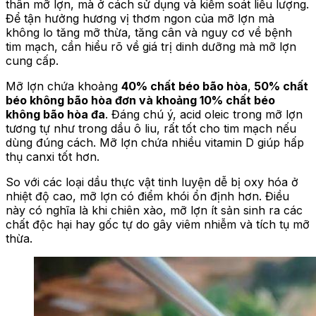
thân mỡ lợn, mà ở cách sử dụng và kiểm soát liều lượng.
Để tận hưởng hương vị thơm ngon của mỡ lợn mà
không lo tăng mỡ thừa, tăng cân và nguy cơ về bệnh
tim mạch, cần hiểu rõ về giá trị dinh dưỡng mà mỡ lợn
cung cấp.
Mỡ lợn chứa khoảng
40% chất béo bão hòa
,
50% chất
béo không bão hòa đơn và khoảng 10% chất béo
không bão hòa đa
. Đáng chú ý, acid oleic trong mỡ lợn
tương tự như trong dầu ô liu, rất tốt cho tim mạch nếu
dùng đúng cách. Mỡ lợn chứa nhiều vitamin D giúp hấp
thụ canxi tốt hơn.
So với các loại dầu thực vật tinh luyện dễ bị oxy hóa ở
nhiệt độ cao, mỡ lợn có điểm khói ổn định hơn. Điều
này có nghĩa là khi chiên xào, mỡ lợn ít sản sinh ra các
chất độc hại hay gốc tự do gây viêm nhiễm và tích tụ mỡ
thừa.