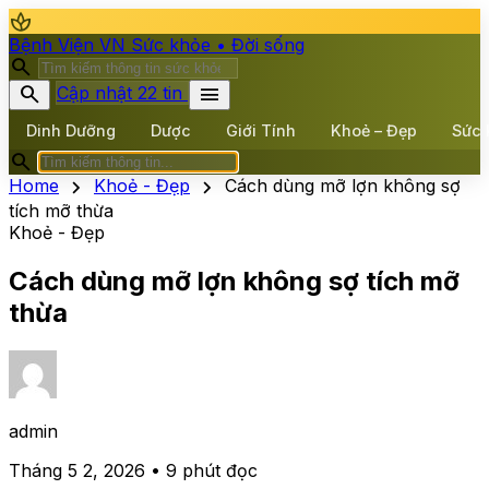
spa
Bệnh Viện VN
Sức khỏe • Đời sống
search
search
menu
Cập nhật 22 tin
Dinh Dưỡng
Dược
Giới Tính
Khoẻ – Đẹp
Sức 
search
chevron_right
chevron_right
Home
Khoẻ - Đẹp
Cách dùng mỡ lợn không sợ
tích mỡ thừa
Khoẻ - Đẹp
Cách dùng mỡ lợn không sợ tích mỡ
thừa
admin
Tháng 5 2, 2026 • 9 phút đọc