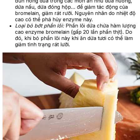
đun nóng dứa trong các món ăn như dứa nướng,
dứa nấu, dứa đóng hộp… để giảm tác động của
bromelain, giảm rát rưỡi. Nguyên nhân do nhiệt độ
cao có thể phá hủy enzyme này.
Loại bỏ bớt phần lõi:
Phần lõi dứa chứa hàm lượng
cao enzyme bromelain (gấp 20 lần phần thịt). Do
đó, khi bỏ phần lõi này khi ăn dứa tươi có thể làm
giảm tình trạng rát lưỡi.