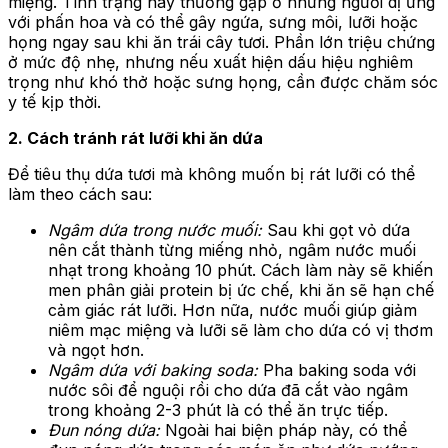
miệng. Tình trạng này thường gặp ở những người dị ứng
với phấn hoa và có thể gây ngứa, sưng môi, lưỡi hoặc
họng ngay sau khi ăn trái cây tươi. Phần lớn triệu chứng
ở mức độ nhẹ, nhưng nếu xuất hiện dấu hiệu nghiêm
trọng như khó thở hoặc sưng họng, cần được chăm sóc
y tế kịp thời.
2. Cách tránh rát lưỡi khi ăn dứa
Để tiêu thụ dứa tươi mà không muốn bị rát lưỡi có thể
làm theo cách sau:
Ngâm dứa trong nước muối:
Sau khi gọt vỏ dứa
nên cắt thành từng miếng nhỏ, ngâm nước muối
nhạt trong khoảng 10 phút. Cách làm này sẽ khiến
men phân giải protein bị ức chế, khi ăn sẽ hạn chế
cảm giác rát lưỡi. Hơn nữa, nước muối giúp giảm
niêm mạc miệng và lưỡi sẽ làm cho dứa có vị thơm
và ngọt hơn.
Ngâm dứa với baking soda:
Pha baking soda với
nước sôi để nguội rồi cho dứa đã cắt vào ngâm
trong khoảng 2-3 phút là có thể ăn trực tiếp.
Đun nóng dứa:
Ngoài hai biện pháp này, có thể