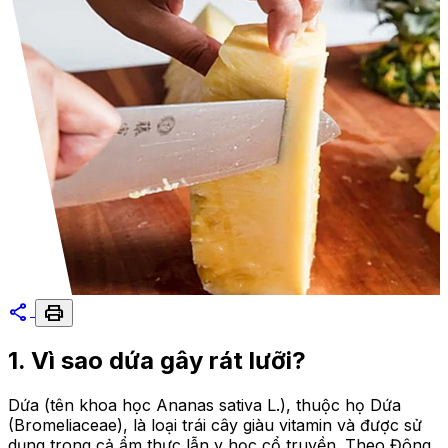
share
print
1. Vì sao dứa gây rát lưỡi?
Dứa (tên khoa học Ananas sativa L.), thuộc họ Dứa
(Bromeliaceae), là loại trái cây giàu vitamin và được sử
dụng trong cả ẩm thực lẫn y học cổ truyền. Theo Đông