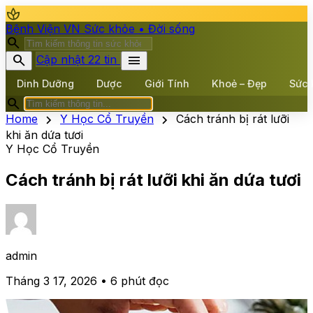
spa
Bệnh Viện VN
Sức khỏe • Đời sống
search
search
menu
Cập nhật 22 tin
Dinh Dưỡng
Dược
Giới Tính
Khoẻ – Đẹp
Sức 
search
chevron_right
chevron_right
Home
Y Học Cổ Truyền
Cách tránh bị rát lưỡi
khi ăn dứa tươi
Y Học Cổ Truyền
Cách tránh bị rát lưỡi khi ăn dứa tươi
admin
Tháng 3 17, 2026 • 6 phút đọc