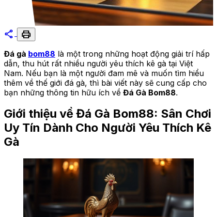
share
print
Đá gà
bom88
là một trong những hoạt động giải trí hấp
dẫn, thu hút rất nhiều người yêu thích kê gà tại Việt
Nam. Nếu bạn là một người đam mê và muốn tìm hiểu
thêm về thế giới đá gà, thì bài viết này sẽ cung cấp cho
bạn những thông tin hữu ích về
Đá Gà Bom88
.
Giới thiệu về Đá Gà Bom88: Sân Chơi
Uy Tín Dành Cho Người Yêu Thích Kê
Gà