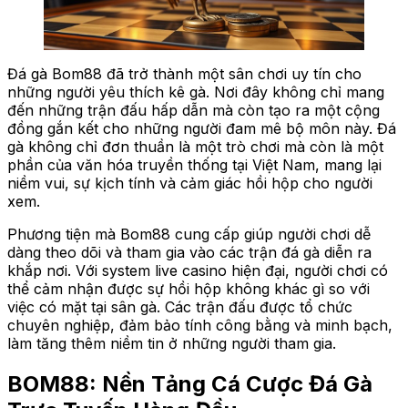
Đá gà Bom88 đã trở thành một sân chơi uy tín cho
những người yêu thích kê gà. Nơi đây không chỉ mang
đến những trận đấu hấp dẫn mà còn tạo ra một cộng
đồng gắn kết cho những người đam mê bộ môn này. Đá
gà không chỉ đơn thuần là một trò chơi mà còn là một
phần của văn hóa truyền thống tại Việt Nam, mang lại
niềm vui, sự kịch tính và cảm giác hồi hộp cho người
xem.
Phương tiện mà Bom88 cung cấp giúp người chơi dễ
dàng theo dõi và tham gia vào các trận đá gà diễn ra
khắp nơi. Với system live casino hiện đại, người chơi có
thể cảm nhận được sự hồi hộp không khác gì so với
việc có mặt tại sân gà. Các trận đấu được tổ chức
chuyên nghiệp, đảm bảo tính công bằng và minh bạch,
làm tăng thêm niềm tin ở những người tham gia.
BOM88: Nền Tảng Cá Cược Đá Gà