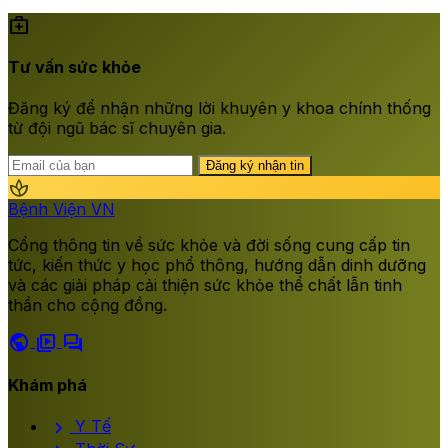
medical_services
Tư vấn sức khỏe
Đăng ký để nhận những lời khuyên y khoa chính thống
từ đội ngũ bác sĩ chuyên gia.
Đăng ký nhận tin
spa
Bệnh Viện VN
Cổng thông tin về sức khỏe và đời sống cung cấp tin
tức, kiến thức y học phổ thông, hướng dẫn dinh dưỡng
và các giải pháp cải thiện sức khỏe thể chất lẫn tinh
thần cho cộng đồng.
public
video_library
forum
Khám phá
chevron_right
Y Tế