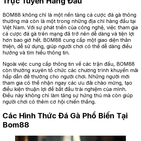
Trực Tuyến Hàng Đầu
BOM88 không chỉ là một nền tảng cá cược đá gà thông
thường mà còn là một trong những địa chỉ hàng đầu tại
Việt Nam. Với sự phát triển của công nghệ, việc tham gia
cá cược đá gà trên mạng đã trở nên dễ dàng và tiện lợi
hơn bao giờ hết. BOM88 cung cấp một giao diện thân
thiện, dễ sử dụng, giúp người chơi có thể dễ dàng điều
hướng và tìm hiểu thông tin.
Ngoài việc cung cấp thông tin về các trận đấu, BOM88
còn thường xuyên tổ chức các chương trình khuyến mãi
hấp dẫn để thưởng cho người chơi. Những người mới
tham gia có thể nhận ngay các ưu đãi chào mừng, tạo
điều kiện thuận lợi để bắt đầu trải nghiệm của mình.
Điều này không chỉ làm tăng sự hứng thú mà còn giúp
người chơi có thêm cơ hội chiến thắng.
Các Hình Thức Đá Gà Phổ Biến Tại
Bom88