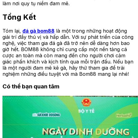
làm nơi quy tụ niềm đam mê.
Tổng Kết
Tóm lại,
đá gà bom88
là một trong những hoạt động
giải trí đầy thú vị và hấp dẫn. Với sự phát triển của công
nghệ, việc tham gia đá gà đã trở nên dễ dàng hơn bao
giờ hết. BOM88 không chỉ cung cấp một nền tảng cá
cược an toàn mà còn mang đến cho người chơi cảm
giác phấn khích và kịch tính qua mỗi trận đấu. Nếu bạn
là một người đam mê kê gà, hãy thử tham gia để trải
nghiệm những điều tuyệt vời mà Bom88 mang lại nhé!
Có thể bạn quan tâm