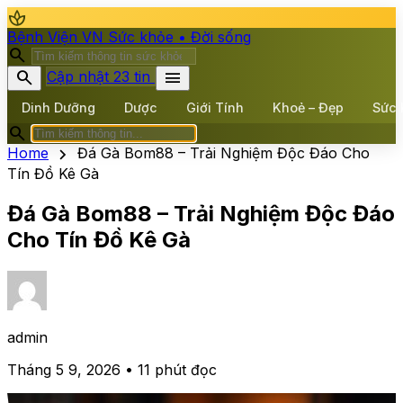
spa
Bệnh Viện VN
Sức khỏe • Đời sống
search
search
menu
Cập nhật 23 tin
Dinh Dưỡng
Dược
Giới Tính
Khoẻ – Đẹp
Sức 
search
chevron_right
Home
Đá Gà Bom88 – Trải Nghiệm Độc Đáo Cho
Tín Đồ Kê Gà
Đá Gà Bom88 – Trải Nghiệm Độc Đáo
Cho Tín Đồ Kê Gà
admin
Tháng 5 9, 2026 • 11 phút đọc