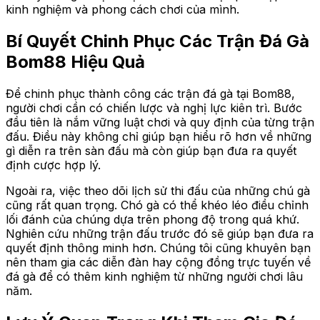
kinh nghiệm và phong cách chơi của mình.
Bí Quyết Chinh Phục Các Trận Đá Gà
Bom88 Hiệu Quả
Để chinh phục thành công các trận đá gà tại Bom88,
người chơi cần có chiến lược và nghị lực kiên trì. Bước
đầu tiên là nắm vững luật chơi và quy định của từng trận
đấu. Điều này không chỉ giúp bạn hiểu rõ hơn về những
gì diễn ra trên sàn đấu mà còn giúp bạn đưa ra quyết
định cược hợp lý.
Ngoài ra, việc theo dõi lịch sử thi đấu của những chú gà
cũng rất quan trọng. Chó gà có thể khéo léo điều chỉnh
lối đánh của chúng dựa trên phong độ trong quá khứ.
Nghiên cứu những trận đấu trước đó sẽ giúp bạn đưa ra
quyết định thông minh hơn. Chúng tôi cũng khuyên bạn
nên tham gia các diễn đàn hay cộng đồng trực tuyến về
đá gà để có thêm kinh nghiệm từ những người chơi lâu
năm.