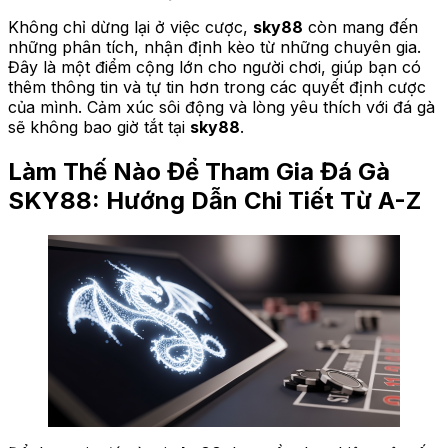
Không chỉ dừng lại ở việc cược,
sky88
còn mang đến
những phân tích, nhận định kèo từ những chuyên gia.
Đây là một điểm cộng lớn cho người chơi, giúp bạn có
thêm thông tin và tự tin hơn trong các quyết định cược
của mình. Cảm xúc sôi động và lòng yêu thích với đá gà
sẽ không bao giờ tắt tại
sky88
.
Làm Thế Nào Để Tham Gia Đá Gà
SKY88: Hướng Dẫn Chi Tiết Từ A-Z