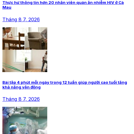
Thực hư thông tin hơn 20 nhân viên quán ăn nhiễm HIV ở Cà
Mau
Tháng 8 7, 2026
Bài tập 4 phút mỗi ngày trong 12 tuần giúp người cao tuổi tăng
khả năng vận động
Tháng 8 7, 2026