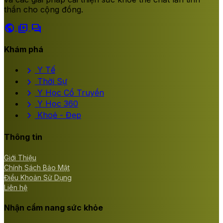
thần cho cộng đồng.
public
video_library
forum
Khám phá
chevron_right
Y Tế
chevron_right
Thời Sự
chevron_right
Y Học Cổ Truyền
chevron_right
Y Học 360
chevron_right
Khoẻ - Đẹp
Thông tin
Giới Thiệu
Chính Sách Bảo Mật
Điều Khoản Sử Dụng
Liên hệ
Nhận cẩm nang sức khỏe