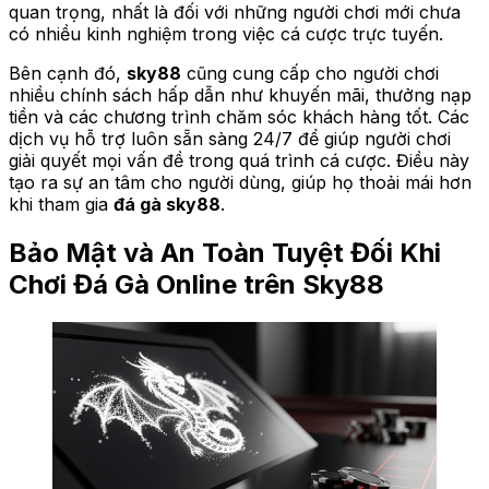
quan trọng, nhất là đối với những người chơi mới chưa
có nhiều kinh nghiệm trong việc cá cược trực tuyến.
Bên cạnh đó,
sky88
cũng cung cấp cho người chơi
nhiều chính sách hấp dẫn như khuyến mãi, thưởng nạp
tiền và các chương trình chăm sóc khách hàng tốt. Các
dịch vụ hỗ trợ luôn sẵn sàng 24/7 để giúp người chơi
giải quyết mọi vấn đề trong quá trình cá cược. Điều này
tạo ra sự an tâm cho người dùng, giúp họ thoải mái hơn
khi tham gia
đá gà sky88
.
Bảo Mật và An Toàn Tuyệt Đối Khi
Chơi Đá Gà Online trên Sky88