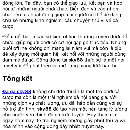
đồng lớn. Tại đây, bạn có thể giao lưu, kết bạn và học
hỏi từ những người chơi khác. Diễn đàn và các nhóm
chat liên tục hoạt động giúp mọi người có thể dễ dàng
chia sẻ những kinh nghiệm, câu chuyện thú vị về cá
cược.
Điểm nổi bật là các sự kiện offline thường xuyên được tổ
chức, giúp người chơi có cơ hội gặp gỡ trực tiếp. Những
buổi offline không chỉ mang lại niềm vui mà còn là dịp
để xây dựng mối quan hệ, kết nối với những người cùng
đam mê đá gà. Cộng đồng tại
sky88
thực sự là một nơi
tuyệt vời để phát triển và mở rộng mạng lưới bạn bè.
Tổng kết
Đá gà sky88
không chỉ đơn thuần là một trò chơi cá
cược mà còn là một trải nghiệm xã hội đáng giá. Với
những dịch vụ chất lượng, ưu đãi hấp dẫn cùng với sự
hỗ trợ tận tình,
sky88
đã tạo nên một nền tảng lý tưởng
cho người yêu thích đá gà trực tuyến. Hãy tham gia
ngay hôm nay để trải nghiệm những giây phút thú vị và
hòa mình vào cộng đồng đầy nhiệt huyết này.