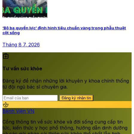
‘Bộ ba quyền lực’ định hình tiêu chuẩn vàng trong phẫu thuật
cột sống
Tháng 8 7, 2026
medical_services
Tư vấn sức khỏe
Đăng ký để nhận những lời khuyên y khoa chính thống
từ đội ngũ bác sĩ chuyên gia.
Đăng ký nhận tin
spa
Bệnh Viện VN
Cổng thông tin về sức khỏe và đời sống cung cấp tin
tức, kiến thức y học phổ thông, hướng dẫn dinh dưỡng
và các giải pháp cải thiện sức khỏe thể chất lẫn tinh