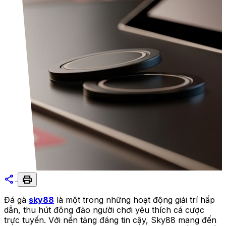
share
print
Đá gà
sky88
là một trong những hoạt động giải trí hấp
dẫn, thu hút đông đảo người chơi yêu thích cá cược
trực tuyến. Với nền tảng đáng tin cậy, Sky88 mang đến