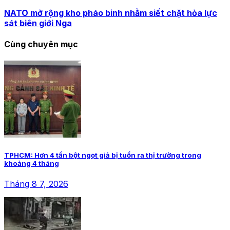
NATO mở rộng kho pháo binh nhằm siết chặt hỏa lực
sát biên giới Nga
Cùng chuyên mục
TPHCM: Hơn 4 tấn bột ngọt giả bị tuồn ra thị trường trong
khoảng 4 tháng
Tháng 8 7, 2026