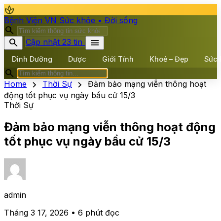
spa
Bệnh Viện VN
Sức khỏe • Đời sống
search
search
menu
Cập nhật 23 tin
Dinh Dưỡng
Dược
Giới Tính
Khoẻ – Đẹp
Sức 
search
chevron_right
chevron_right
Home
Thời Sự
Đảm bảo mạng viễn thông hoạt
động tốt phục vụ ngày bầu cử 15/3
Thời Sự
Đảm bảo mạng viễn thông hoạt động
tốt phục vụ ngày bầu cử 15/3
admin
Tháng 3 17, 2026 • 6 phút đọc