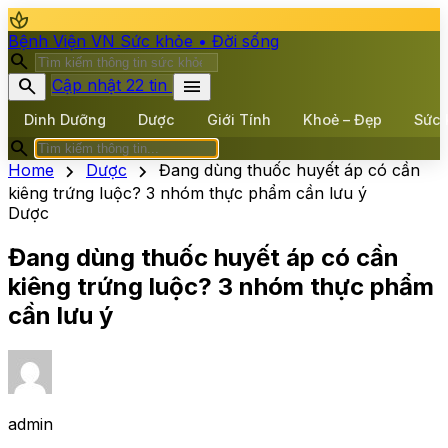
spa
Bệnh Viện VN
Sức khỏe • Đời sống
search
search
menu
Cập nhật 22 tin
Dinh Dưỡng
Dược
Giới Tính
Khoẻ – Đẹp
Sức 
search
chevron_right
chevron_right
Home
Dược
Đang dùng thuốc huyết áp có cần
kiêng trứng luộc? 3 nhóm thực phẩm cần lưu ý
Dược
Đang dùng thuốc huyết áp có cần
kiêng trứng luộc? 3 nhóm thực phẩm
cần lưu ý
admin