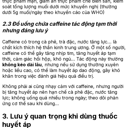
thực phẩm mặn, giảm ăn thực phẩm chế biến sẵn, kiểm
soát tổng lượng muối dưới mức khuyến nghị (thường
dưới 5g muối/ngày theo khuyến cáo của WHO)
2.3 Đồ uống chứa caffeine tác động tạm thời
nhưng đáng lưu ý
Caffeine có trong cà phê, trà đặc, nước tăng lực… là
chất kích thích hệ thần kinh trung ương. Ở một số người,
caffeine có thể gây tăng nhịp tim, tăng huyết áp tạm
thời, cảm giác hồi hộp, khó ngủ… Tác động này thường
không kéo dài lâu
, nhưng nếu sử dụng thường xuyên
hoặc liều cao, có thể làm huyết áp dao động, gây khó
khăn trong việc đánh giá hiệu quả điều trị.
Không phải ai cũng nhạy cảm với caffeine, nhưng người
bị tăng huyết áp nên hạn chế cà phê đặc, nước tăng
lực; không uống quá nhiều trong ngày; theo dõi phản
ứng cơ thể sau khi dùng…
3. Lưu ý quan trọng khi dùng thuốc
huyết áp