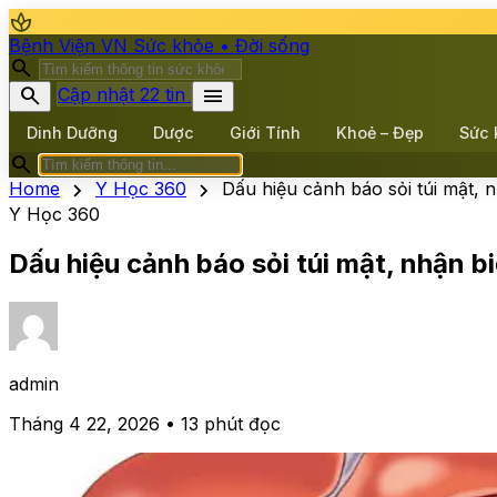
spa
Bệnh Viện VN
Sức khỏe • Đời sống
search
search
menu
Cập nhật 22 tin
Dinh Dưỡng
Dược
Giới Tính
Khoẻ – Đẹp
Sức 
search
chevron_right
chevron_right
Home
Y Học 360
Dấu hiệu cảnh báo sỏi túi mật, 
Y Học 360
Dấu hiệu cảnh báo sỏi túi mật, nhận 
admin
Tháng 4 22, 2026 • 13 phút đọc