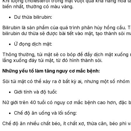
Khi lượng cholesterol trong mật vượt quá khả năng hòa tan
biến nhất, thường có màu vàng.
Dư thừa bilirubin:
Bilirubin là sản phẩm của quá trình phân hủy hồng cầu. T
bilirubin dư thừa sẽ được bài tiết vào mật, tạo thành sỏi
Ứ đọng dịch mật:
Thông thường, túi mật sẽ co bóp để đẩy dịch mật xuống r
lắng xuống đáy túi mật, từ đó hình thành sỏi.
Những yếu tố làm tăng nguy cơ mắc bệnh:
Sỏi túi mật có thể xảy ra ở bất kỳ ai, nhưng một số nhó
Giới tính và độ tuổi:
Nữ giới trên 40 tuổi có nguy cơ mắc bệnh cao hơn, đặc 
Chế độ ăn uống và lối sống:
Chế độ ăn nhiều chất béo, ít chất xơ, thừa cân, béo phì v