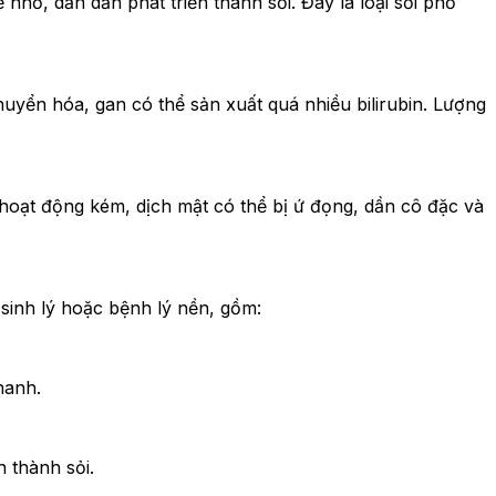
nhỏ, dần dần phát triển thành sỏi. Đây là loại sỏi phổ
uyển hóa, gan có thể sản xuất quá nhiều bilirubin. Lượng
 hoạt động kém, dịch mật có thể bị ứ đọng, dần cô đặc và
 sinh lý hoặc bệnh lý nền, gồm:
hanh.
h thành sỏi.