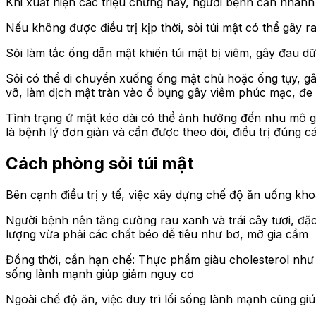
Khi xuất hiện các triệu chứng này, người bệnh cần nhan
Nếu không được điều trị kịp thời, sỏi túi mật có thể gây 
Sỏi làm tắc ống dẫn mật khiến túi mật bị viêm, gây đau dữ
Sỏi có thể di chuyển xuống ống mật chủ hoặc ống tụy, gâ
vỡ, làm dịch mật tràn vào ổ bụng gây viêm phúc mạc, đe
Tình trạng ứ mật kéo dài có thể ảnh hưởng đến nhu mô g
là bệnh lý đơn giản và cần được theo dõi, điều trị đúng c
Cách phòng sỏi túi mật
Bên cạnh điều trị y tế, việc xây dựng chế độ ăn uống kho
Người bệnh nên tăng cường rau xanh và trái cây tươi, đặc
lượng vừa phải các chất béo dễ tiêu như bơ, mỡ gia cầm
Đồng thời, cần hạn chế: Thực phẩm giàu cholesterol như 
sống lành mạnh giúp giảm nguy cơ
Ngoài chế độ ăn, việc duy trì lối sống lành mạnh cũng giú