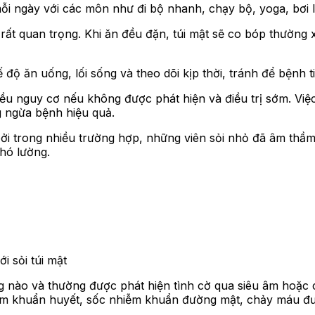
mỗi ngày với các môn như đi bộ nhanh, chạy bộ, yoga, bơi 
ất quan trọng. Khi ăn đều đặn, túi mật sẽ co bóp thường x
độ ăn uống, lối sống và theo dõi kịp thời, tránh để bệnh ti
hiều nguy cơ nếu không được phát hiện và điều trị sớm. Vi
g ngừa bệnh hiệu quả.
ởi trong nhiều trường hợp, những viên sỏi nhỏ đã âm thầm 
hó lường.
i sỏi túi mật
g nào và thường được phát hiện tình cờ qua siêu âm hoặc c
hiễm khuẩn huyết, sốc nhiễm khuẩn đường mật, chảy máu 