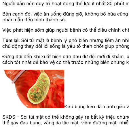
Người dân nên duy trì hoạt động thể lực ít nhất 30 phút 
Bên cạnh đó, việc ăn uống đúng giờ, không bỏ bữa cũng r
nhân dẫn đến hình thành sỏi.
Việc phát hiện sớm giúp người bệnh có thể điều chỉnh chế 
Tóm lại:
Sỏi túi mật là bệnh lý phổ biến nhưng tiềm ẩn n
chủ động thay đổi lối sống là yếu tố then chốt giúp phòn
Đừng đợi đến khi xuất hiện cơn đau dữ dội mới đi khám, b
cách tốt nhất để bảo vệ cơ thể trước những biến chứng k
Đau bụng kéo dài cảnh giác vớ
SKĐS – Sỏi túi mật có thể không gây ra bất kỳ triệu chứn
thể gây đau bụng, vàng da tắc mật, viêm đường mật, n