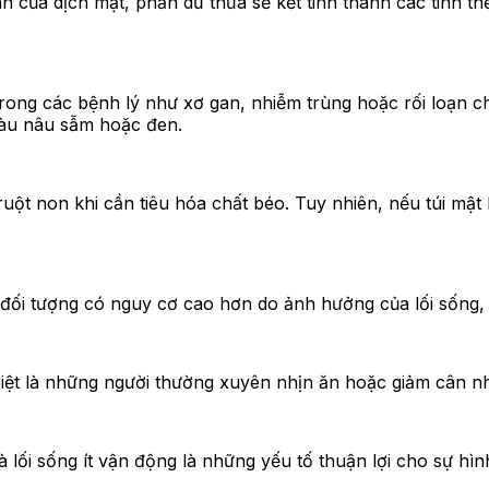
 của dịch mật, phần dư thừa sẽ kết tinh thành các tinh thể 
rong các bệnh lý như xơ gan, nhiễm trùng hoặc rối loạn ch
 màu nâu sẫm hoặc đen.
uột non khi cần tiêu hóa chất béo. Tuy nhiên, nếu túi mật
m đối tượng có nguy cơ cao hơn do ảnh hưởng của lối sống,
biệt là những người thường xuyên nhịn ăn hoặc giảm cân n
à lối sống ít vận động là những yếu tố thuận lợi cho sự hìn