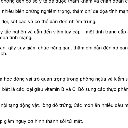
h chóng đến cơ sở y tế để được thăm khám và chẩn đoán c
ra nhiều biến chứng nghiêm trọng, thậm chí đe dọa tính mạn
 dội, sốt cao và có thể dẫn đến nhiễm trùng.
y tắc nghẽn và dẫn đến viêm tụy cấp – một tình trạng cấp 
 dọa tính mạng.
an, gây suy giảm chức năng gan, thậm chí dẫn đến xơ gan.
ách.
a học đóng vai trò quan trọng trong phòng ngừa và kiểm soá
 biệt là các loại giàu vitamin B và C. Bổ sung các thực ph
nội tạng động vật, lòng đỏ trứng; Các món ăn nhiều dầu mỡ
p giảm nguy cơ hình thành sỏi túi mật.