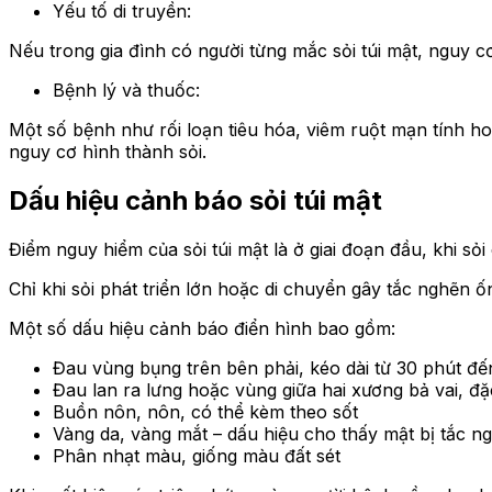
Yếu tố di truyền:
Nếu trong gia đình có người từng mắc sỏi túi mật, nguy
Bệnh lý và thuốc:
Một số bệnh như rối loạn tiêu hóa, viêm ruột mạn tính ho
nguy cơ hình thành sỏi.
Dấu hiệu cảnh báo sỏi túi mật
Điểm nguy hiểm của sỏi túi mật là ở giai đoạn đầu, khi 
Chỉ khi sỏi phát triển lớn hoặc di chuyển gây tắc nghẽn ố
Một số dấu hiệu cảnh báo điển hình bao gồm:
Đau vùng bụng trên bên phải, kéo dài từ 30 phút đến
Đau lan ra lưng hoặc vùng giữa hai xương bả vai, đặc
Buồn nôn, nôn, có thể kèm theo sốt
Vàng da, vàng mắt – dấu hiệu cho thấy mật bị tắc n
Phân nhạt màu, giống màu đất sét