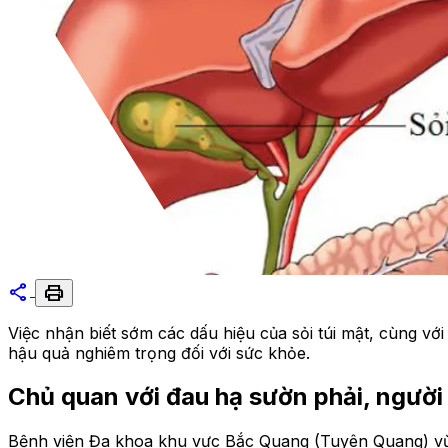
share
print
Việc nhận biết sớm các dấu hiệu của sỏi túi mật, cùng vớ
hậu quả nghiêm trọng đối với sức khỏe.
Chủ quan với đau hạ sườn phải, người
Bệnh viện Đa khoa khu vực Bắc Quang (Tuyên Quang) vừa