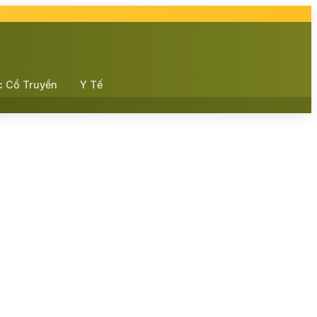
c Cổ Truyền
Y Tế