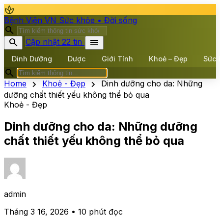
spa
Bệnh Viện VN
Sức khỏe • Đời sống
search
search
menu
Cập nhật 22 tin
Dinh Dưỡng
Dược
Giới Tính
Khoẻ – Đẹp
Sức 
search
chevron_right
chevron_right
Home
Khoẻ - Đẹp
Dinh dưỡng cho da: Những
dưỡng chất thiết yếu không thể bỏ qua
Khoẻ - Đẹp
Dinh dưỡng cho da: Những dưỡng
chất thiết yếu không thể bỏ qua
admin
Tháng 3 16, 2026 • 10 phút đọc