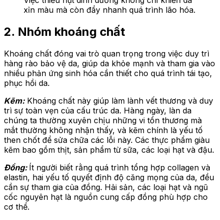
Việc thiếu hụt dinh dưỡng không chỉ khiến da
xỉn màu mà còn đẩy nhanh quá trình lão hóa.
2. Nhóm khoáng chất
Khoáng chất đóng vai trò quan trọng trong việc duy trì
hàng rào bảo vệ da, giúp da khỏe mạnh và tham gia vào
nhiều phản ứng sinh hóa cần thiết cho quá trình tái tạo,
phục hồi da.
Kẽm:
Khoáng chất này giúp làm lành vết thương và duy
trì sự toàn vẹn của cấu trúc da. Hàng ngày, làn da
chúng ta thường xuyên chịu những vi tổn thương mà
mắt thường không nhận thấy, và kẽm chính là yếu tố
then chốt để sửa chữa các lỗi này. Các thực phẩm giàu
kẽm bao gồm thịt, sản phẩm từ sữa, các loại hạt và đậu.
Đồng:
Ít người biết rằng quá trình tổng hợp collagen và
elastin, hai yếu tố quyết định độ căng mọng của da, đều
cần sự tham gia của đồng. Hải sản, các loại hạt và ngũ
cốc nguyên hạt là nguồn cung cấp đồng phù hợp cho
cơ thể.