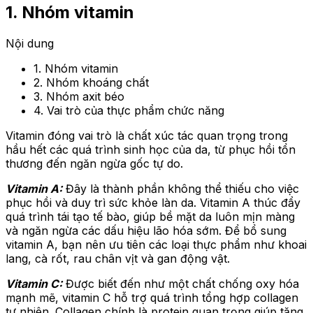
1. Nhóm vitamin
Nội dung
1. Nhóm vitamin
2. Nhóm khoáng chất
3. Nhóm axit béo
4. Vai trò của thực phẩm chức năng
Vitamin đóng vai trò là chất xúc tác quan trọng trong
hầu hết các quá trình sinh học của da, từ phục hồi tổn
thương đến ngăn ngừa gốc tự do.
Vitamin A:
Đây là thành phần không thể thiếu cho việc
phục hồi và duy trì sức khỏe làn da. Vitamin A thúc đẩy
quá trình tái tạo tế bào, giúp bề mặt da luôn mịn màng
và ngăn ngừa các dấu hiệu lão hóa sớm. Để bổ sung
vitamin A, bạn nên ưu tiên các loại thực phẩm như khoai
lang, cà rốt, rau chân vịt và gan động vật.
Vitamin C:
Được biết đến như một chất chống oxy hóa
mạnh mẽ, vitamin C hỗ trợ quá trình tổng hợp collagen
tự nhiên. Collagen chính là protein quan trọng giúp tăng