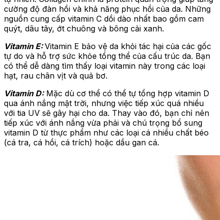
cường độ đàn hồi và khả năng phục hồi của da. Những
nguồn cung cấp vitamin C dồi dào nhất bao gồm cam
quýt, dâu tây, ớt chuông và bông cải xanh.
Vitamin E:
Vitamin E bảo vệ da khỏi tác hại của các gốc
tự do và hỗ trợ sức khỏe tổng thể của cấu trúc da. Bạn
có thể dễ dàng tìm thấy loại vitamin này trong các loại
hạt, rau chân vịt và quả bơ.
Vitamin D:
Mặc dù cơ thể có thể tự tổng hợp vitamin D
qua ánh nắng mặt trời, nhưng việc tiếp xúc quá nhiều
với tia UV sẽ gây hại cho da. Thay vào đó, bạn chỉ nên
tiếp xúc với ánh nắng vừa phải và chú trọng bổ sung
vitamin D từ thực phẩm như các loại cá nhiều chất béo
(cá tra, cá hồi, cá trích) hoặc dầu gan cá.