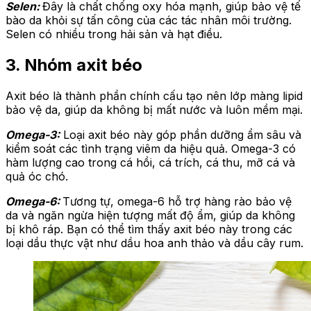
Selen:
Đây là chất chống oxy hóa mạnh, giúp bảo vệ tế
bào da khỏi sự tấn công của các tác nhân môi trường.
Selen có nhiều trong hải sản và hạt điều.
3. Nhóm axit béo
Axit béo là thành phần chính cấu tạo nên lớp màng lipid
bảo vệ da, giúp da không bị mất nước và luôn mềm mại.
Omega-3:
Loại axit béo này góp phần dưỡng ẩm sâu và
kiểm soát các tình trạng viêm da hiệu quả. Omega-3 có
hàm lượng cao trong cá hồi, cá trích, cá thu, mỡ cá và
quả óc chó.
Omega-6:
Tương tự, omega-6 hỗ trợ hàng rào bảo vệ
da và ngăn ngừa hiện tượng mất độ ẩm, giúp da không
bị khô ráp. Bạn có thể tìm thấy axit béo này trong các
loại dầu thực vật như dầu hoa anh thảo và dầu cây rum.