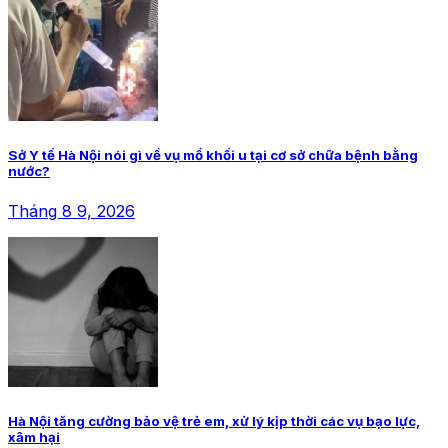
Sở Y tế Hà Nội nói gì về vụ mổ khối u tại cơ sở chữa bệnh bằng
nước?
Tháng 8 9, 2026
Hà Nội tăng cường bảo vệ trẻ em, xử lý kịp thời các vụ bạo lực,
xâm hại