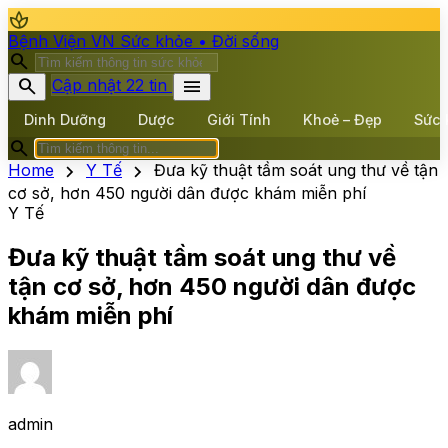
spa
Bệnh Viện VN
Sức khỏe • Đời sống
search
search
menu
Cập nhật 22 tin
Dinh Dưỡng
Dược
Giới Tính
Khoẻ – Đẹp
Sức 
search
chevron_right
chevron_right
Home
Y Tế
Đưa kỹ thuật tầm soát ung thư về tận
cơ sở, hơn 450 người dân được khám miễn phí
Y Tế
Đưa kỹ thuật tầm soát ung thư về
tận cơ sở, hơn 450 người dân được
khám miễn phí
admin