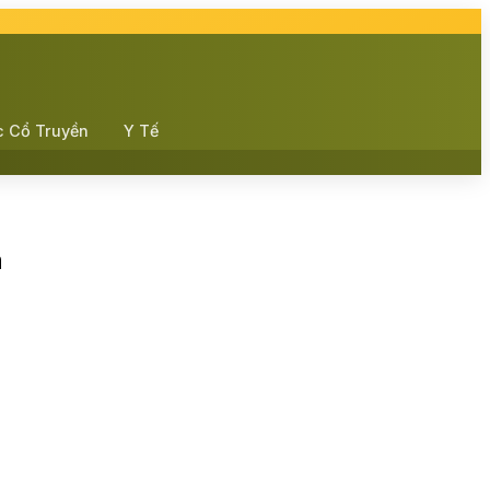
c Cổ Truyền
Y Tế
n