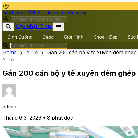
spa
Bệnh Viện VN
Sức khỏe • Đời sống
search
search
menu
Cập nhật 15 tin
Dinh Dưỡng
Dược
Giới Tính
Khoẻ – Đẹp
Sức 
search
chevron_right
chevron_right
Home
Y Tế
Gần 200 cán bộ y tế xuyên đêm ghép t
Y Tế
Gần 200 cán bộ y tế xuyên đêm ghép t
admin
Tháng 6 3, 2026 • 8 phút đọc