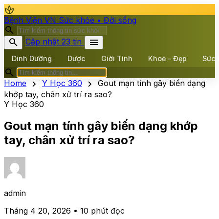
spa
Bệnh Viện VN
Sức khỏe • Đời sống
search
search
menu
Cập nhật 23 tin
Dinh Dưỡng
Dược
Giới Tính
Khoẻ – Đẹp
Sức 
search
chevron_right
chevron_right
Home
Y Học 360
Gout mạn tính gây biến dạng
khớp tay, chân xử trí ra sao?
Y Học 360
Gout mạn tính gây biến dạng khớp
tay, chân xử trí ra sao?
admin
Tháng 4 20, 2026 • 10 phút đọc