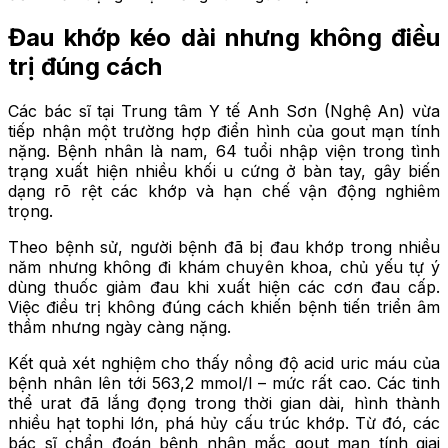
Đau khớp kéo dài nhưng không điều
trị đúng cách
Các bác sĩ tại Trung tâm Y tế Anh Sơn (Nghệ An) vừa
tiếp nhận một trường hợp điển hình của gout mạn tính
nặng. Bệnh nhân là nam, 64 tuổi nhập viện trong tình
trạng xuất hiện nhiều khối u cứng ở bàn tay, gây biến
dạng rõ rệt các khớp và hạn chế vận động nghiêm
trọng.
Theo bệnh sử, người bệnh đã bị đau khớp trong nhiều
năm nhưng không đi khám chuyên khoa, chủ yếu tự ý
dùng thuốc giảm đau khi xuất hiện các cơn đau cấp.
Việc điều trị không đúng cách khiến bệnh tiến triển âm
thầm nhưng ngày càng nặng.
Kết quả xét nghiệm cho thấy nồng độ acid uric máu của
bệnh nhân lên tới 563,2 mmol/l – mức rất cao. Các tinh
thể urat đã lắng đọng trong thời gian dài, hình thành
nhiều hạt tophi lớn, phá hủy cấu trúc khớp. Từ đó, các
bác sĩ chẩn đoán bệnh nhân mắc gout mạn tính giai