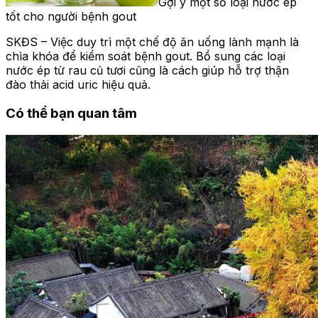
Gợi ý một số loại nước ép
tốt cho người bệnh gout
SKĐS – Việc duy trì một chế độ ăn uống lành mạnh là
chìa khóa để kiểm soát bệnh gout. Bổ sung các loại
nước ép từ rau củ tươi cũng là cách giúp hỗ trợ thận
đào thải acid uric hiệu quả.
Có thể bạn quan tâm