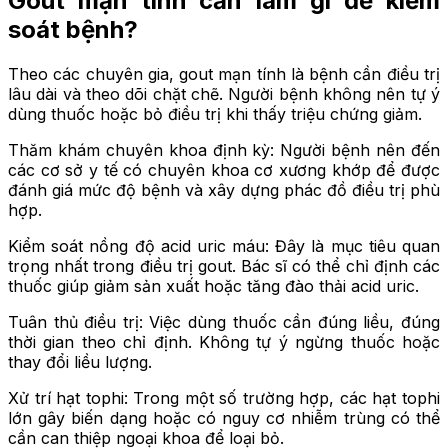
Gout mạn tính cần làm gì để kiểm
soát bệnh?
Theo các chuyên gia, gout mạn tính là bệnh cần điều trị
lâu dài và theo dõi chặt chẽ. Người bệnh không nên tự ý
dùng thuốc hoặc bỏ điều trị khi thấy triệu chứng giảm.
Thăm khám chuyên khoa định kỳ: Người bệnh nên đến
các cơ sở y tế có chuyên khoa cơ xương khớp để được
đánh giá mức độ bệnh và xây dựng phác đồ điều trị phù
hợp.
Kiểm soát nồng độ acid uric máu: Đây là mục tiêu quan
trọng nhất trong điều trị gout. Bác sĩ có thể chỉ định các
thuốc giúp giảm sản xuất hoặc tăng đào thải acid uric.
Tuân thủ điều trị: Việc dùng thuốc cần đúng liều, đúng
thời gian theo chỉ định. Không tự ý ngừng thuốc hoặc
thay đổi liều lượng.
Xử trí hạt tophi: Trong một số trường hợp, các hạt tophi
lớn gây biến dạng hoặc có nguy cơ nhiễm trùng có thể
cần can thiệp ngoại khoa để loại bỏ.