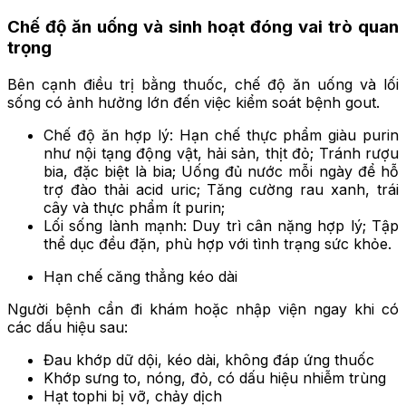
Chế độ ăn uống và sinh hoạt đóng vai trò quan
trọng
Bên cạnh điều trị bằng thuốc, chế độ ăn uống và lối
sống có ảnh hưởng lớn đến việc kiểm soát bệnh gout.
Chế độ ăn hợp lý: Hạn chế thực phẩm giàu purin
như nội tạng động vật, hải sản, thịt đỏ; Tránh rượu
bia, đặc biệt là bia; Uống đủ nước mỗi ngày để hỗ
trợ đào thải acid uric; Tăng cường rau xanh, trái
cây và thực phẩm ít purin;
Lối sống lành mạnh: Duy trì cân nặng hợp lý; Tập
thể dục đều đặn, phù hợp với tình trạng sức khỏe.
Hạn chế căng thẳng kéo dài
Người bệnh cần đi khám hoặc nhập viện ngay khi có
các dấu hiệu sau:
Đau khớp dữ dội, kéo dài, không đáp ứng thuốc
Khớp sưng to, nóng, đỏ, có dấu hiệu nhiễm trùng
Hạt tophi bị vỡ, chảy dịch