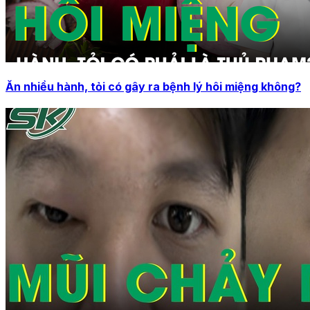
Ăn nhiều hành, tỏi có gây ra bệnh lý hôi miệng không?