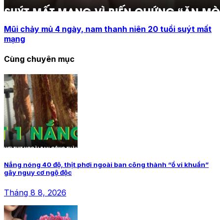
Mũi chảy mủ 4 ngày, nam thanh niên 20 tuổi suýt mất
mạng
Cùng chuyên mục
Nắng nóng 40 độ, thịt phơi ngoài ban công thành “ổ vi khuẩn”
gây nguy cơ ngộ độc
Tháng 8 8, 2026