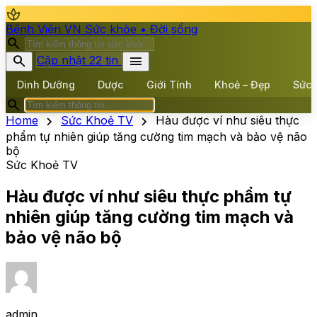
spa
Bệnh Viện VN
Sức khỏe • Đời sống
search
search
menu
Cập nhật 22 tin
Dinh Dưỡng
Dược
Giới Tính
Khoẻ – Đẹp
Sức 
search
chevron_right
chevron_right
Home
Sức Khoẻ TV
Hàu được ví như siêu thực
phẩm tự nhiên giúp tăng cường tim mạch và bảo vệ não
bộ
Sức Khoẻ TV
Hàu được ví như siêu thực phẩm tự
nhiên giúp tăng cường tim mạch và
bảo vệ não bộ
admin