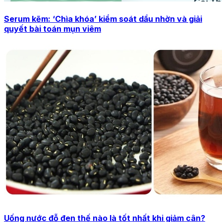
Serum kẽm: ‘Chìa khóa’ kiểm soát dầu nhờn và giải
quyết bài toán mụn viêm
Uống nước đỗ đen thế nào là tốt nhất khi giảm cân?