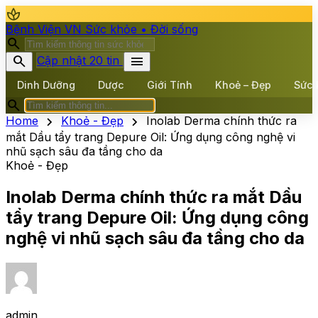
spa
Bệnh Viện VN
Sức khỏe • Đời sống
search
search
menu
Cập nhật 20 tin
Dinh Dưỡng
Dược
Giới Tính
Khoẻ – Đẹp
Sức 
search
chevron_right
chevron_right
Home
Khoẻ - Đẹp
Inolab Derma chính thức ra
mắt Dầu tẩy trang Depure Oil: Ứng dụng công nghệ vi
nhũ sạch sâu đa tầng cho da
Khoẻ - Đẹp
Inolab Derma chính thức ra mắt Dầu
tẩy trang Depure Oil: Ứng dụng công
nghệ vi nhũ sạch sâu đa tầng cho da
admin