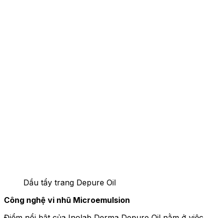
Dầu tẩy trang Depure Oil
Công nghệ vi nhũ Microemulsion
Điểm nổi bật của Inolab Derma Depure Oil nằm ở việc