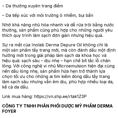
– Da thường xuyên trang điểm
– Da tiếp xúc với môi trường ô nhiễm, bụi bẩn
Nhờ khả năng nhũ hóa nhanh và dễ rửa trôi bằng nước
thường, sản phẩm cũng phù hợp cho những người yêu
thích quy trình làm sạch đơn giản nhưng hiệu quả.
Sự ra mắt của Inolab Derma Depure Oil không chỉ là
một sản phẩm tẩy trang mới, mà còn đánh dấu một định
hướng mới trong giải pháp làm sạch da khoa học và
hiệu quả: sạch sâu – dịu nhẹ – hạn chế bít tắc lỗ chân
lông. Với công nghệ vi nhũ Microemulsion hiện đại cùng
nền dầu lỏng nhẹ, sản phẩm hứa hẹn trở thành lựa
chọn tối ưu cho những ai tìm kiếm dòng dầu tẩy trang
làm sạch sâu nhưng vẫn êm dịu, phù hợp nhiều loại da,
kể cả da dầu.
Link mua hàng: https://vn.shp.ee/rtak1Z3P
CÔNG TY TNHH PHÂN PHỐI DƯỢC MỸ PHẨM DERMA
FOYER