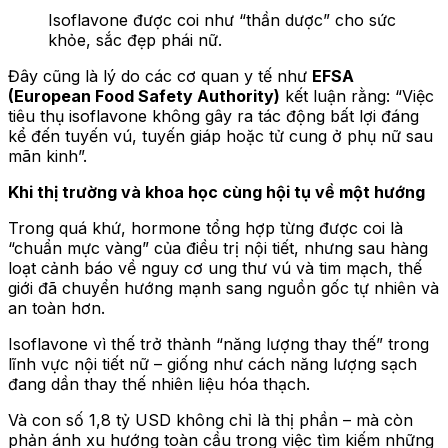
Isoflavone được coi như “thần dược” cho sức
khỏe, sắc đẹp phái nữ.
Đây cũng là lý do các cơ quan y tế như
EFSA
(European Food Safety Authority)
kết luận rằng: “Việc
tiêu thụ isoflavone không gây ra tác động bất lợi đáng
kể đến tuyến vú, tuyến giáp hoặc tử cung ở phụ nữ sau
mãn kinh”.
Khi thị trường và khoa học cùng hội tụ về một hướng
Trong quá khứ, hormone tổng hợp từng được coi là
“chuẩn mực vàng” của điều trị nội tiết, nhưng sau hàng
loạt cảnh báo về nguy cơ ung thư vú và tim mạch, thế
giới đã chuyển hướng mạnh sang nguồn gốc tự nhiên và
an toàn hơn.
Isoflavone vì thế trở thành “năng lượng thay thế” trong
lĩnh vực nội tiết nữ – giống như cách năng lượng sạch
đang dần thay thế nhiên liệu hóa thạch.
Và con số 1,8 tỷ USD không chỉ là thị phần – mà còn
phản ánh xu hướng toàn cầu trong việc tìm kiếm những