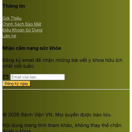
Thông tin
Giới Thiệu
Chính Sách Bảo Mật
Điều Khoản Sử Dụng
Liên hệ
Nhận cẩm nang sức khỏe
Đăng ký email để nhận những bài viết y khoa hữu ích
nhất mỗi tuần.
mail
Đăng ký ngay
© 2026 Bệnh Viện VN. Mọi quyền được bảo lưu.
Nội dung mang tính tham khảo, không thay thế chẩn
đoán y khoa.