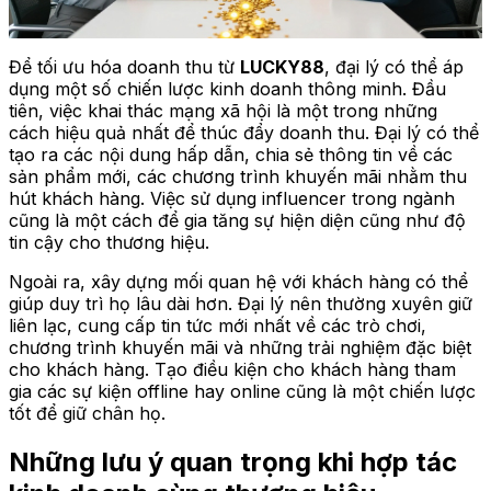
Để tối ưu hóa doanh thu từ
LUCKY88
, đại lý có thể áp
dụng một số chiến lược kinh doanh thông minh. Đầu
tiên, việc khai thác mạng xã hội là một trong những
cách hiệu quả nhất để thúc đẩy doanh thu. Đại lý có thể
tạo ra các nội dung hấp dẫn, chia sẻ thông tin về các
sản phẩm mới, các chương trình khuyến mãi nhằm thu
hút khách hàng. Việc sử dụng influencer trong ngành
cũng là một cách để gia tăng sự hiện diện cũng như độ
tin cậy cho thương hiệu.
Ngoài ra, xây dựng mối quan hệ với khách hàng có thể
giúp duy trì họ lâu dài hơn. Đại lý nên thường xuyên giữ
liên lạc, cung cấp tin tức mới nhất về các trò chơi,
chương trình khuyến mãi và những trải nghiệm đặc biệt
cho khách hàng. Tạo điều kiện cho khách hàng tham
gia các sự kiện offline hay online cũng là một chiến lược
tốt để giữ chân họ.
Những lưu ý quan trọng khi hợp tác