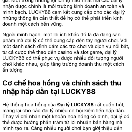
giá. Một trong những lợi ích tự hào nhất mà các đại lý
nhận được chính là môi trường kinh doanh an toàn và
minh bạch. LUCKY88 cam kết cung cấp cho các đại lý
những thông tin cần thiết để họ có thể phát triển kinh
doanh một cách bền vững.
Ngoài minh bạch, một lợi ích khác đó là đa dạng sản
phẩm mà đại lý có thể cung cấp đến tay người chơi. Với
một danh sách đình đám các trò chơi và dịch vụ nổi bật,
từ cá cược thể thao đến casino và slot game, đại lý
LUCKY88 có thể phục vụ được nhiều đối tượng người
chơi khác nhau, giúp tăng trưởng doanh thu một cách
ấn tượng.
Cơ chế hoa hồng và chính sách thu
nhập hấp dẫn tại LUCKY88
Hệ thống hoa hồng của
Đại lý LUCKY88
rất cuốn hút,
mang lại cho các đại lý nhiều cơ hội kiếm tiền hấp dẫn.
Thay vì chỉ nhận một khoản hoa hồng cố định, đại lý có
thể được hưởng phần trăm từ lợi nhuận bán hàng mà
mình tạo ra. Càng nhiều người chơi bạn giới thiệu đến