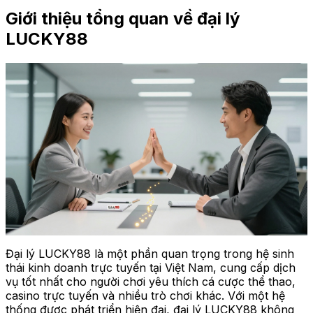
Giới thiệu tổng quan về đại lý
LUCKY88
Đại lý LUCKY88 là một phần quan trọng trong hệ sinh
thái kinh doanh trực tuyến tại Việt Nam, cung cấp dịch
vụ tốt nhất cho người chơi yêu thích cá cược thể thao,
casino trực tuyến và nhiều trò chơi khác. Với một hệ
thống được phát triển hiện đại, đại lý LUCKY88 không