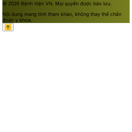
© 2026 Bệnh Viện VN. Mọi quyền được bảo lưu.
Nội dung mang tính tham khảo, không thay thế chẩn
đoán y khoa.
arrow_upward