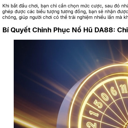
Khi bắt đầu chơi, bạn chỉ cần chọn mức cược, sau đó nhấn
ghép được các biểu tượng tương đồng, bạn sẽ nhận được 
chóng, giúp người chơi có thể trải nghiệm nhiều lần mà k
Bí Quyết Chinh Phục Nổ Hũ DA88: Ch