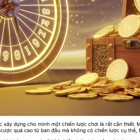
 xây dựng cho mình một chiến lược chơi là rất cần thiết. 
ợc quá cao từ ban đầu mà không có chiến lược cụ thể, bạn