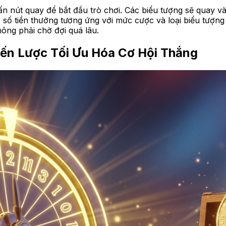
 nút quay để bắt đầu trò chơi. Các biểu tượng sẽ quay và 
số tiền thưởng tương ứng với mức cược và loại biểu tượng
hông phải chờ đợi quá lâu.
iến Lược Tối Ưu Hóa Cơ Hội Thắng