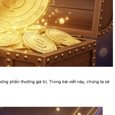
ng phần thưởng giá trị. Trong bài viết này, chúng ta sẽ