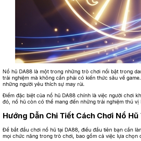
Nổ hũ DA88 là một trong những trò chơi nổi bật trong danh
trải nghiệm mà không cần phải có kiến thức sâu về game
những người yêu thích sự may rủi.
Điểm đặc biệt của nổ hũ DA88 chính là việc người chơi k
đó, nổ hũ còn có thể mang đến những trải nghiệm thú vị
Hướng Dẫn Chi Tiết Cách Chơi Nổ Hũ
Để bắt đầu chơi nổ hũ tại DA88, điều đầu tiên bạn cần là
mọi chức năng trong trò chơi, bao gồm cả việc lựa chọn 