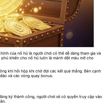
chính của nổ hũ là người chơi có thể dễ dàng tham gia và
ng phú khiến cho nổ hũ luôn là mảnh đất màu mỡ cho
ông khí hồi hộp khi chờ đợi các kết quả thắng. Bên cạnh
 đáo và các vòng quay bonus.
 đăng ký thành công, người chơi sẽ có quyền truy cập vào
ân.