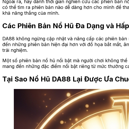
Ngoài ra, hãy dành thời gian nghiên cứu các phiên bản n
có thể tìm ra phiên bản nào dễ dàng hơn cho mình để tha
khả năng thắng của mình.
Các Phiên Bản Nổ Hũ Đa Dạng và Hấ
DA88 không ngừng cập nhật và nâng cấp các phiên bản nổ
đến những phiên bản hiện đại hơn với đồ họa bắt mắt, â
trải nghiệm.
Một số phiên bản nổ hũ nổi bật mà người chơi không thể
mang đến những đặc điểm nổi bật riêng từ mức thưởng ca
Tại Sao Nổ Hũ DA88 Lại Được Ưa Ch