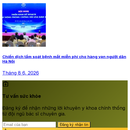
Chiến dịch tầm soát bệnh mắt miễn phí cho hàng vạn người dân
Hà Nội
Tháng 8 6, 2026
medical_services
Tư vấn sức khỏe
Đăng ký để nhận những lời khuyên y khoa chính thống
từ đội ngũ bác sĩ chuyên gia.
Đăng ký nhận tin