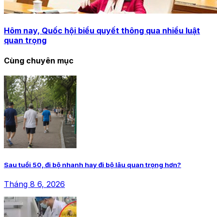
Hôm nay, Quốc hội biểu quyết thông qua nhiều luật
quan trọng
Cùng chuyên mục
Sau tuổi 50, đi bộ nhanh hay đi bộ lâu quan trọng hơn?
Tháng 8 6, 2026