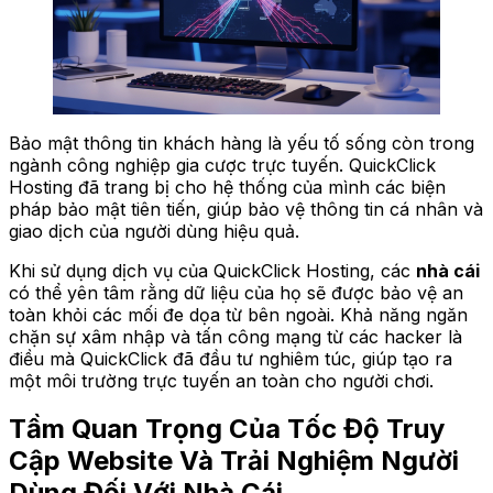
Bảo mật thông tin khách hàng là yếu tố sống còn trong
ngành công nghiệp gia cược trực tuyến. QuickClick
Hosting đã trang bị cho hệ thống của mình các biện
pháp bảo mật tiên tiến, giúp bảo vệ thông tin cá nhân và
giao dịch của người dùng hiệu quả.
Khi sử dụng dịch vụ của QuickClick Hosting, các
nhà cái
có thể yên tâm rằng dữ liệu của họ sẽ được bảo vệ an
toàn khỏi các mối đe dọa từ bên ngoài. Khả năng ngăn
chặn sự xâm nhập và tấn công mạng từ các hacker là
điều mà QuickClick đã đầu tư nghiêm túc, giúp tạo ra
một môi trường trực tuyến an toàn cho người chơi.
Tầm Quan Trọng Của Tốc Độ Truy
Cập Website Và Trải Nghiệm Người
Dùng Đối Với Nhà Cái