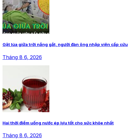
Gặt lúa giữa trời nắng gắt, người đàn ông nhập viện cấp cứu
Tháng 8 6, 2026
Hai thời điểm uống nước ép lựu tốt cho sức khỏe nhất
Tháng 8 6, 2026