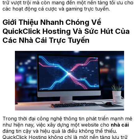
trữ vượt trội mà còn mang đến một nền tảng tối ưu cho
các hoạt động cá cược và gaming trực tuyến.
Giới Thiệu Nhanh Chóng Về
QuickClick Hosting Và Sức Hút Của
Các Nhà Cái Trực Tuyến
Trong thời đại công nghệ thông tin phát triển mạnh mẽ
như hiện nay, việc xây dựng một website cho
nhà cái
đáng tin cậy và hiệu quả là điều không thể thiếu.
QuickClick Hosting không chỉ là một nền tảng lưu trữ