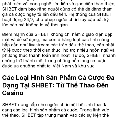
phát triển với công nghệ tiên tiến và giao diện thân thiện,
SHBET đảm bảo rằng người dùng có thể dễ dàng tham
gia cá cược ngay từ lần đầu tiên. Hệ thống của SHBET
hoạt động 24/7, cho phép người chơi truy cập bất kỳ
lúc nào mà không lo về thời gian.
Điểm mạnh của SHBET không chỉ nằm ở giao diện đẹp
mắt và dễ sử dụng, mà còn ở hàng loạt các tính năng
hấp dẫn như livestream các trận đấu thể thao, cập nhật
tỷ lệ cược theo thời gian thực, hỗ trợ nhiều ngôn ngữ và
phương thức thanh toán linh hoạt. Từ đó, SHBET nhanh
chóng trở thành một trong những nền tảng cá cược
được ưa chuộng nhất tại Việt Nam và khu vực.
Các Loại Hình Sản Phẩm Cá Cược Đa
Dạng Tại SHBET: Từ Thể Thao Đến
Casino
SHBET cung cấp cho người chơi một hệ sinh thái đa
dạng các loại hình sản phẩm cá cược. Trong lĩnh vực
thể thao, SHBET tập trung mạnh vào các sự kiện thể