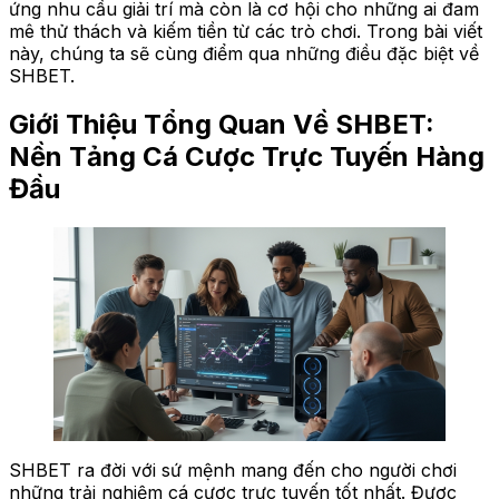
ứng nhu cầu giải trí mà còn là cơ hội cho những ai đam
mê thử thách và kiếm tiền từ các trò chơi. Trong bài viết
này, chúng ta sẽ cùng điểm qua những điều đặc biệt về
SHBET.
Giới Thiệu Tổng Quan Về SHBET:
Nền Tảng Cá Cược Trực Tuyến Hàng
Đầu
SHBET ra đời với sứ mệnh mang đến cho người chơi
những trải nghiệm cá cược trực tuyến tốt nhất. Được