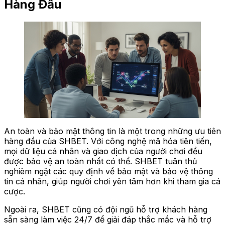
Hàng Đầu
An toàn và bảo mật thông tin là một trong những ưu tiên
hàng đầu của SHBET. Với công nghệ mã hóa tiên tiến,
mọi dữ liệu cá nhân và giao dịch của người chơi đều
được bảo vệ an toàn nhất có thể. SHBET tuân thủ
nghiêm ngặt các quy định về bảo mật và bảo vệ thông
tin cá nhân, giúp người chơi yên tâm hơn khi tham gia cá
cược.
Ngoài ra, SHBET cũng có đội ngũ hỗ trợ khách hàng
sẵn sàng làm việc 24/7 để giải đáp thắc mắc và hỗ trợ