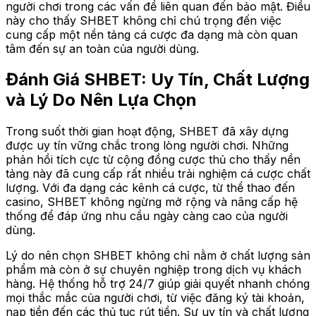
người chơi trong các vấn đề liên quan đến bảo mật. Điều
này cho thấy SHBET không chỉ chú trọng đến việc
cung cấp một nền tảng cá cược đa dạng mà còn quan
tâm đến sự an toàn của người dùng.
Đánh Giá SHBET: Uy Tín, Chất Lượng
và Lý Do Nên Lựa Chọn
Trong suốt thời gian hoạt động, SHBET đã xây dựng
được uy tín vững chắc trong lòng người chơi. Những
phản hồi tích cực từ cộng đồng cược thủ cho thấy nền
tảng này đã cung cấp rất nhiều trải nghiệm cá cược chất
lượng. Với đa dạng các kênh cá cược, từ thể thao đến
casino, SHBET không ngừng mở rộng và nâng cấp hệ
thống để đáp ứng nhu cầu ngày càng cao của người
dùng.
Lý do nên chọn SHBET không chỉ nằm ở chất lượng sản
phẩm mà còn ở sự chuyên nghiệp trong dịch vụ khách
hàng. Hệ thống hỗ trợ 24/7 giúp giải quyết nhanh chóng
mọi thắc mắc của người chơi, từ việc đăng ký tài khoản,
nạp tiền đến các thủ tục rút tiền. Sự uy tín và chất lượng