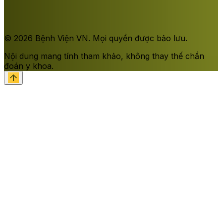
© 2026 Bệnh Viện VN. Mọi quyền được bảo lưu.
Nội dung mang tính tham khảo, không thay thế chẩn
đoán y khoa.
arrow_upward