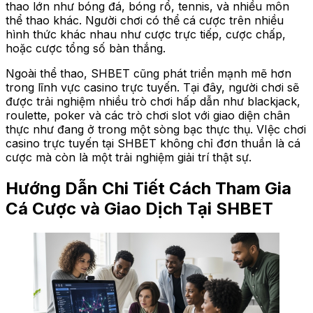
thao lớn như bóng đá, bóng rổ, tennis, và nhiều môn
thể thao khác. Người chơi có thể cá cược trên nhiều
hình thức khác nhau như cược trực tiếp, cược chấp,
hoặc cược tổng số bàn thắng.
Ngoài thể thao, SHBET cũng phát triển mạnh mẽ hơn
trong lĩnh vực casino trực tuyến. Tại đây, người chơi sẽ
được trải nghiệm nhiều trò chơi hấp dẫn như blackjack,
roulette, poker và các trò chơi slot với giao diện chân
thực như đang ở trong một sòng bạc thực thụ. VIệc chơi
casino trực tuyến tại SHBET không chỉ đơn thuần là cá
cược mà còn là một trải nghiệm giải trí thật sự.
Hướng Dẫn Chi Tiết Cách Tham Gia
Cá Cược và Giao Dịch Tại SHBET