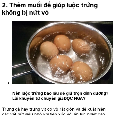
2. Thêm muối để giúp luộc trứng
không bị nứt vỏ
Nên luộc trứng bao lâu để giữ trọn dinh dưỡng?
Lời khuyên từ chuyên gia
ĐỌC NGAY
Trứng gà hay trứng vịt có vỏ rất giòn và dễ xuất hiện
các vết nứt siêu nhỏ khi tiếp xúc với áp lực nhiệt cao.