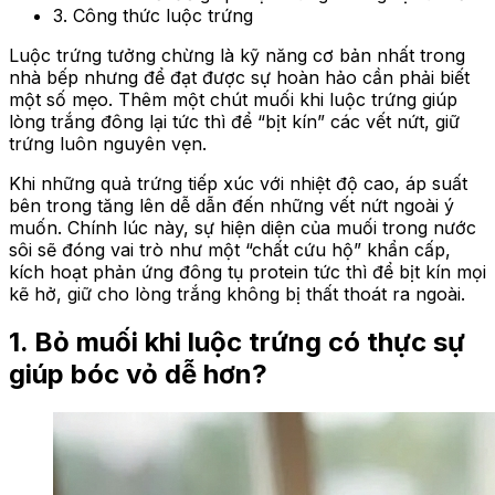
3. Công thức luộc trứng
Luộc trứng tưởng chừng là kỹ năng cơ bản nhất trong
nhà bếp nhưng để đạt được sự hoàn hảo cần phải biết
một số mẹo. Thêm một chút muối khi luộc trứng giúp
lòng trắng đông lại tức thì để “bịt kín” các vết nứt, giữ
trứng luôn nguyên vẹn.
Khi những quả trứng tiếp xúc với nhiệt độ cao, áp suất
bên trong tăng lên dễ dẫn đến những vết nứt ngoài ý
muốn. Chính lúc này, sự hiện diện của muối trong nước
sôi sẽ đóng vai trò như một “chất cứu hộ” khẩn cấp,
kích hoạt phản ứng đông tụ protein tức thì để bịt kín mọi
kẽ hở, giữ cho lòng trắng không bị thất thoát ra ngoài.
1. B
ỏ muối khi luộc trứng có thực sự
giúp bóc vỏ dễ hơn?