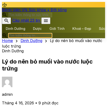
spa
Bệnh Viện VN
Sức khỏe • Đời sống
search
search
menu
Cập nhật 23 tin
Dinh Dưỡng
Dược
Giới Tính
Khoẻ – Đẹp
Sức 
search
chevron_right
chevron_right
Home
Dinh Dưỡng
Lý do nên bỏ muối vào nước
luộc trứng
Dinh Dưỡng
Lý do nên bỏ muối vào nước luộc
trứng
admin
Tháng 4 16, 2026 • 9 phút đọc