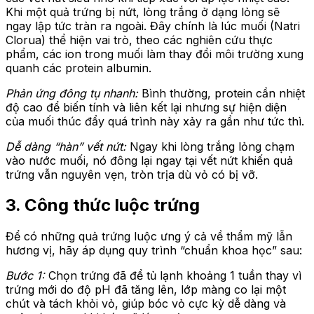
Khi một quả trứng bị nứt, lòng trắng ở dạng lỏng sẽ
ngay lập tức tràn ra ngoài. Đây chính là lúc muối (Natri
Clorua) thể hiện vai trò, theo các nghiên cứu thực
phẩm, các ion trong muối làm thay đổi môi trường xung
quanh các protein albumin.
Phản ứng đông tụ nhanh:
Bình thường, protein cần nhiệt
độ cao để biến tính và liên kết lại nhưng sự hiện diện
của muối thúc đẩy quá trình này xảy ra gần như tức thì.
Dễ dàng “hàn” vết nứt:
Ngay khi lòng trắng lỏng chạm
vào nước muối, nó đông lại ngay tại vết nứt khiến quả
trứng vẫn nguyên vẹn, tròn trịa dù vỏ có bị vỡ.
3. Công thức luộc trứng
Để có những quả trứng luộc ưng ý cả về thẩm mỹ lẫn
hương vị, hãy áp dụng quy trình “chuẩn khoa học” sau:
Bước 1:
Chọn trứng đã để tủ lạnh khoảng 1 tuần thay vì
trứng mới do độ pH đã tăng lên, lớp màng co lại một
chút và tách khỏi vỏ, giúp bóc vỏ cực kỳ dễ dàng và