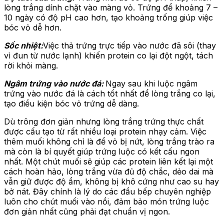
lòng trắng dính chặt vào màng vỏ. Trứng để khoảng 7 –
10 ngày có độ pH cao hơn, tạo khoảng trống giúp việc
bóc vỏ dễ hơn.
Sốc nhiệt:
Việc thả trứng trực tiếp vào nước đã sôi (thay
vì đun từ nước lạnh) khiến protein co lại đột ngột, tách
rời khỏi màng.
Ngâm trứng vào nước đá:
Ngay sau khi luộc ngâm
trứng vào nước đá là cách tốt nhất để lòng trắng co lại,
tạo điều kiện bóc vỏ trứng dễ dàng.
Dù trông đơn giản nhưng lòng trắng trứng thực chất
được cấu tạo từ rất nhiều loại protein nhạy cảm. Việc
thêm muối không chỉ là để vỏ bị nứt, lòng trắng trào ra
mà còn là bí quyết giúp trứng luộc có kết cấu ngon
nhất. Một chút muối sẽ giúp các protein liên kết lại một
cách hoàn hảo, lòng trắng vừa đủ độ chắc, dẻo dai mà
vẫn giữ được độ ẩm, không bị khô cứng như cao su hay
bở nát. Đây chính là lý do các đầu bếp chuyên nghiệp
luôn cho chút muối vào nồi, đảm bảo món trứng luộc
đơn giản nhất cũng phải đạt chuẩn vị ngon.