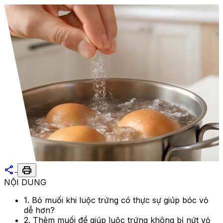
share
print
NỘI DUNG
1. Bỏ muối khi luộc trứng có thực sự giúp bóc vỏ
dễ hơn?
2. Thêm muối để giúp luộc trứng không bị nứt vỏ