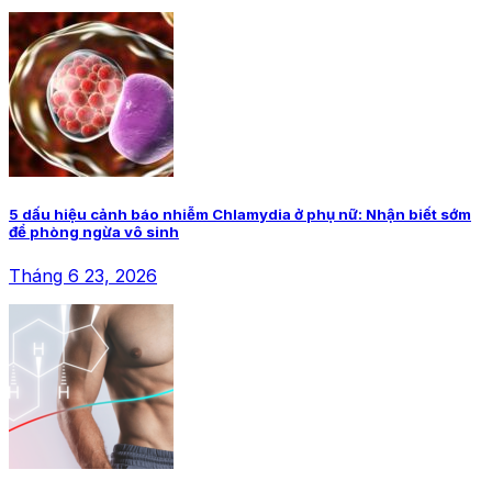
5 dấu hiệu cảnh báo nhiễm Chlamydia ở phụ nữ: Nhận biết sớm
để phòng ngừa vô sinh
Tháng 6 23, 2026