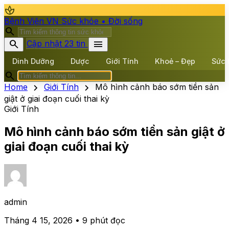
spa
Bệnh Viện VN
Sức khỏe • Đời sống
search
search
menu
Cập nhật 23 tin
Dinh Dưỡng
Dược
Giới Tính
Khoẻ – Đẹp
Sức 
search
chevron_right
chevron_right
Home
Giới Tính
Mô hình cảnh báo sớm tiền sản
giật ở giai đoạn cuối thai kỳ
Giới Tính
Mô hình cảnh báo sớm tiền sản giật ở
giai đoạn cuối thai kỳ
admin
Tháng 4 15, 2026 • 9 phút đọc