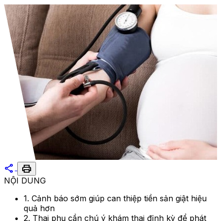
share
print
NỘI DUNG
1. Cảnh báo sớm giúp can thiệp tiền sản giật hiệu
quả hơn
2. Thai phụ cần chú ý khám thai định kỳ để phát