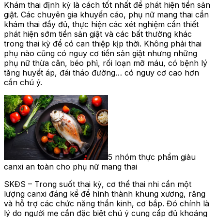
Khám thai định kỳ là cách tốt nhất để phát hiện tiền sản
giật. Các chuyên gia khuyến cáo, phụ nữ mang thai cần
khám thai đầy đủ, thực hiện các xét nghiệm cần thiết
phát hiện sớm tiền sản giật và các bất thường khác
trong thai kỳ để có can thiệp kịp thời. Không phải thai
phụ nào cũng có nguy cơ tiền sản giật nhưng những
phụ nữ thừa cân, béo phì, rối loạn mỡ máu, có bệnh lý
tăng huyết áp, đái tháo đường… có nguy cơ cao hơn
cần chú ý.
5 nhóm thực phẩm giàu
canxi an toàn cho phụ nữ mang thai
SKĐS – Trong suốt thai kỳ, cơ thể thai nhi cần một
lượng canxi đáng kể để hình thành khung xương, răng
và hỗ trợ các chức năng thần kinh, cơ bắp. Đó chính là
lý do người mẹ cần đặc biệt chú ý cung cấp đủ khoáng