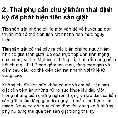
2. Thai phụ cần chú ý khám thai định
kỳ để phát hiện tiền sản giật
Tiền sản giật không chỉ là một vấn đề về huyết áp đơn
thuần mà có thể diễn tiến rất nhanh đến mức nguy
hiểm.
Tiền sản giật có thể gây ra các biến chứng nguy hiểm
như co giật (sản giật), đe dọa trực tiếp đến tính mạng
của cả mẹ và bé. Một biến chứng cấp tính rất nặng nề là
hội chứng HELLP bao gồm tan máu, tăng men gan và
giảm tiểu cầu, có thể diễn tiến rất nhanh với tỷ lệ tử
vong cao.
Không chỉ đe dọa sức khỏe cả mẹ và em bé, tiền sản
giật còn tiềm ẩn những rủi ro sức khỏe lâu dài. Một
trong những biến chứng nghiêm trọng về lâu dài của tiền
sản giật là làm tăng gấp đôi nguy cơ mắc các bệnh tim
mạch. Nguy cơ đột quỵ cũng tăng lên đáng kể ở những
phụ nữ từng trải qua tiền sản giật trong thai kỳ.