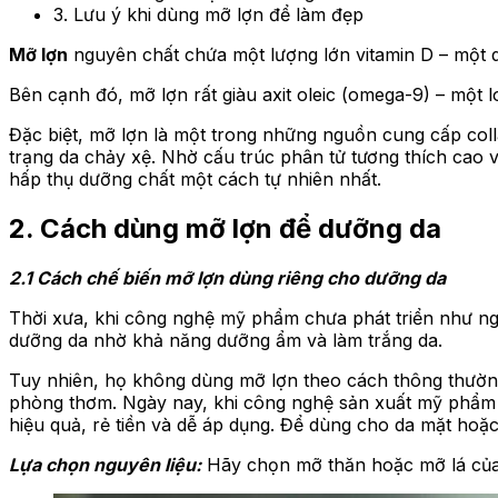
3. Lưu ý khi dùng mỡ lợn để làm đẹp
Mỡ lợn
nguyên chất chứa một lượng lớn vitamin D – một dưỡ
Bên cạnh đó, mỡ lợn rất giàu axit oleic (omega-9) – một
Đặc biệt, mỡ lợn là một trong những nguồn cung cấp colla
trạng da chảy xệ. Nhờ cấu trúc phân tử tương thích cao vớ
hấp thụ dưỡng chất một cách tự nhiên nhất.
2. Cách dùng mỡ lợn để dưỡng da
2.1 Cách chế biến mỡ lợn dùng riêng cho dưỡng da
Thời xưa, khi công nghệ mỹ phẩm chưa phát triển như ngà
dưỡng da nhờ khả năng dưỡng ẩm và làm trắng da.
Tuy nhiên, họ không dùng mỡ lợn theo cách thông thườn
phòng thơm. Ngày nay, khi công nghệ sản xuất mỹ phẩm 
hiệu quả, rẻ tiền và dễ áp dụng. Để dùng cho da mặt hoặc
Lựa chọn nguyên liệu:
Hãy chọn mỡ thăn hoặc mỡ lá của l