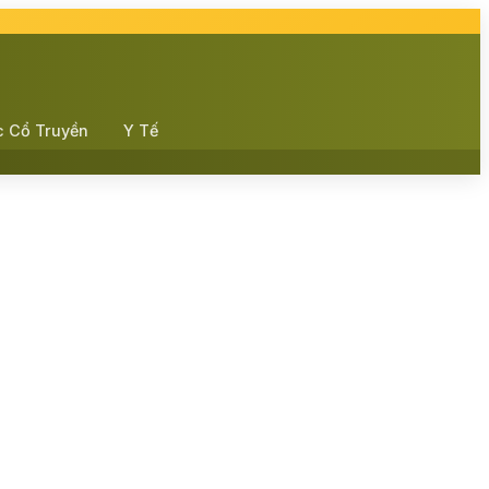
c Cổ Truyền
Y Tế