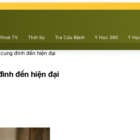
Khoẻ TV
Thời Sự
Tra Cứu Bệnh
Y Học 360
Y Họ
 cung đình đến hiện đại
ình đến hiện đại