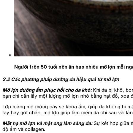
Người trên 50 tuổi nên ăn bao nhiêu mỡ lợn mỗi n
2.2 Các phương pháp dưỡng da hiệu quả từ mỡ lợn
Mỡ lợn dưỡng ẩm phục hồi cho da khô:
Khi da bị khô, bo
bạn chỉ cần lấy một lượng mỡ lợn nhỏ bằng hạt đỗ, xoa đ
Lớp màng mỡ mỏng này sẽ khóa ẩm, giúp da không bị mất 
tay hay gót chân, mỡ lợn giúp làm mềm da chỉ sau vài lần
Mặt nạ mỡ lợn và mật ong làm sáng da:
Sự kết hợp giữa 
độ ẩm và collagen.