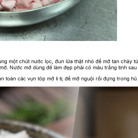
ng một chút nước lọc, đun lửa thật nhỏ để mỡ tan chảy từ
mỡ. Nước mỡ dùng để làm đẹp phải có màu trắng tinh sau k
n toàn các vụn tóp mỡ li ti; để mỡ nguội rồi đựng trong hũ