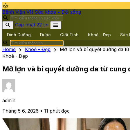
spa
Bệnh Viện VN
Sức khỏe • Đời sống
search
search
menu
Cập nhật 22 tin
Dinh Dưỡng
Dược
Giới Tính
Khoẻ – Đẹp
Sức 
search
chevron_right
chevron_right
Home
Khoẻ - Đẹp
Mỡ lợn và bí quyết dưỡng da từ
Khoẻ - Đẹp
Mỡ lợn và bí quyết dưỡng da từ cung đ
admin
Tháng 5 6, 2026 • 11 phút đọc