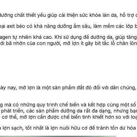
ng chất thiết yếu giúp cải thiện sức khỏe làn da, hỗ trợ q
 loại axit béo có khả năng dưỡng ẩm sâu, làm mềm các lớp 
gen tự nhiên khá cao. Khi sử dụng để dưỡng da, giúp tăng 
i bã nhờn của con người, mỡ lợn ít gây bít tắc lỗ chân lôn
y nay, mỡ lợn là một sản phẩm đắt đỏ đối với dân chúng, 
g mà có những quy trình chế biến và kết hợp cùng một số
phát triển, các sản phẩm dưỡng da rất đa dạng, nhưng bạ
 cơ thể, mỡ lợn cần được chế biến tinh khiết hơn so với lo
ợn sạch, tốt nhất là lợn nuôi hữu cơ để tránh tồn dư hóa 