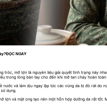
gày?
ĐỌC NGAY
ng tróc, mỡ lợn là nguyên liệu giải quyết tình trạng này n
ều trong lòng bàn tay cho đến khi mỡ tan chảy hoàn toàn d
nước và làm dịu ngay lập tức các vùng da bị đỏ rát do nứ
 sử dụng.
mỡ lợn và mật ong tạo nên một hỗn hợp dưỡng da rất tốt. 