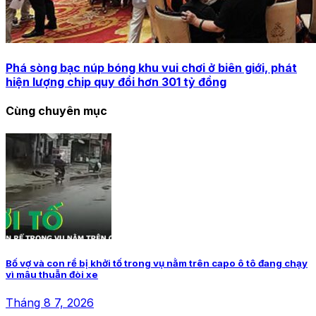
Phá sòng bạc núp bóng khu vui chơi ở biên giới, phát
hiện lượng chip quy đổi hơn 301 tỷ đồng
Cùng chuyên mục
Bố vợ và con rể bị khởi tố trong vụ nằm trên capo ô tô đang chạy
vì mâu thuẫn đòi xe
Tháng 8 7, 2026