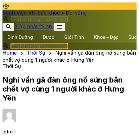
spa
Bệnh Viện VN
Sức khỏe • Đời sống
search
search
menu
Cập nhật 22 tin
Dinh Dưỡng
Dược
Giới Tính
Khoẻ – Đẹp
Sức 
search
chevron_right
chevron_right
Home
Thời Sự
Nghi vấn gã đàn ông nổ súng bắn
chết vợ cùng 1 người khác ở Hưng Yên
Thời Sự
Nghi vấn gã đàn ông nổ súng bắn
chết vợ cùng 1 người khác ở Hưng
Yên
admin