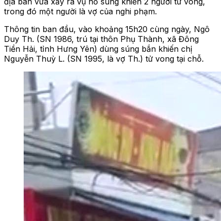
địa bàn vừa xảy ra vụ nổ súng khiến 2 người tử vong,
trong đó một người là vợ của nghi phạm.
Thông tin ban đầu, vào khoảng 15h20 cùng ngày, Ngô
Duy Th. (SN 1986, trú tại thôn Phụ Thành, xã Đông
Tiền Hải, tỉnh Hưng Yên) dùng súng bắn khiến chị
Nguyễn Thuỳ L. (SN 1995, là vợ Th.) tử vong tại chỗ.