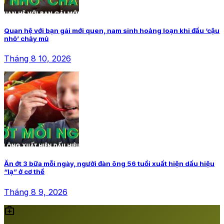
Quan hệ với bạn gái mới quen, nam sinh hoảng loạn khi đầu ‘cậu
nhỏ’ chảy mủ
Tháng 8 10, 2026
Ăn ớt 3 bữa mỗi ngày, người đàn ông 56 tuổi xuất hiện dấu hiệu
“lạ” ở cơ thể
Tháng 8 9, 2026
medical_services