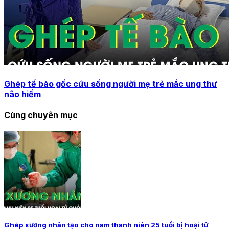
Ghép tế bào gốc cứu sống người mẹ trẻ mắc ung thư
não hiếm
Cùng chuyên mục
Ghép xương nhân tạo cho nam thanh niên 25 tuổi bị hoại tử