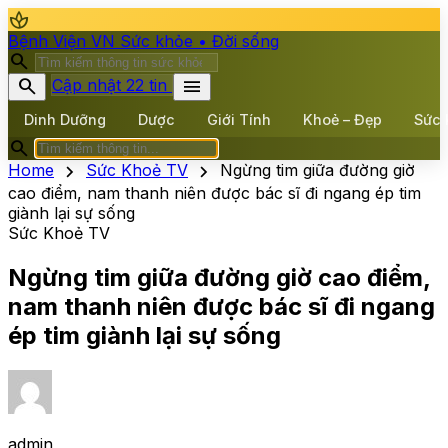
spa
Bệnh Viện VN
Sức khỏe • Đời sống
search
search
menu
Cập nhật 22 tin
Dinh Dưỡng
Dược
Giới Tính
Khoẻ – Đẹp
Sức 
search
chevron_right
chevron_right
Home
Sức Khoẻ TV
Ngừng tim giữa đường giờ
cao điểm, nam thanh niên được bác sĩ đi ngang ép tim
giành lại sự sống
Sức Khoẻ TV
Ngừng tim giữa đường giờ cao điểm,
nam thanh niên được bác sĩ đi ngang
ép tim giành lại sự sống
admin