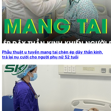
Phẫu thuật u tuyến mang tai chèn ép dây thần kinh,
trả lại nụ cười cho người phụ nữ 52 tuổi