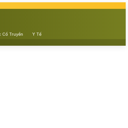
c Cổ Truyền
Y Tế