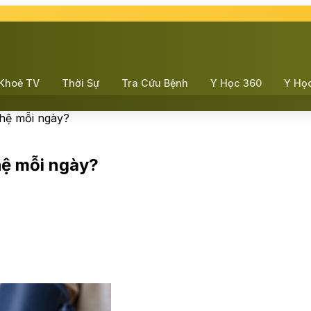
Khoẻ TV
Thời Sự
Tra Cứu Bệnh
Y Học 360
Y Họ
hệ mỗi ngày?
hệ mỗi ngày?