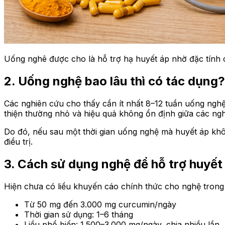
Uống nghê được cho là hỗ trợ hạ huyết áp nhờ đặc tính
2. Uống nghệ bao lâu thì có tác dụng?
Các nghiên cứu cho thấy cần ít nhất 8–12 tuần uống nghệ
thiện thường nhỏ và hiệu quả không ổn định giữa các ngh
Do đó, nếu sau một thời gian uống nghệ mà huyết áp khôn
điều trị.
3. Cách sử dụng nghệ để hỗ trợ huyết
Hiện chưa có liều khuyến cáo chính thức cho nghệ trong 
Từ 50 mg đến 3.000 mg curcumin/ngày
Thời gian sử dụng: 1–6 tháng
Liều phổ biến: 1.500–3.000 mg/ngày, chia nhiều lần