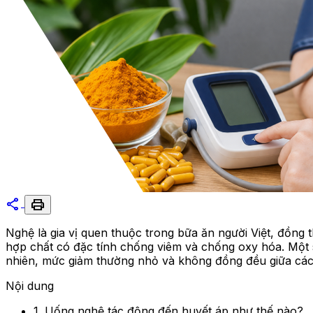
share
print
Nghệ là gia vị quen thuộc trong bữa ăn người Việt, đồng
hợp chất có đặc tính chống viêm và chống oxy hóa. Một 
nhiên, mức giảm thường nhỏ và không đồng đều giữa các
Nội dung
1. Uống nghệ tác động đến huyết áp như thế nào?