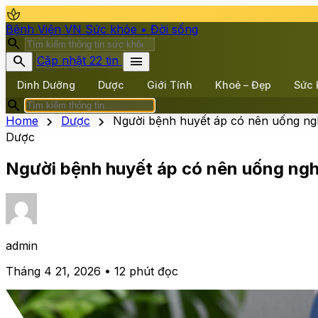
spa
Bệnh Viện VN
Sức khỏe • Đời sống
search
search
menu
Cập nhật 22 tin
Dinh Dưỡng
Dược
Giới Tính
Khoẻ – Đẹp
Sức 
search
chevron_right
chevron_right
Home
Dược
Người bệnh huyết áp có nên uống ng
Dược
Người bệnh huyết áp có nên uống ng
admin
Tháng 4 21, 2026 • 12 phút đọc