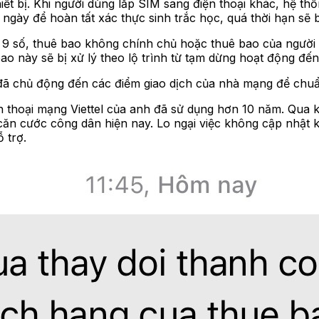
iết bị. Khi người dùng lắp SIM sang điện thoại khác, hệ thố
ngày để hoàn tất xác thực sinh trắc học, quá thời hạn sẽ b
 số, thuê bao không chính chủ hoặc thuê bao của người nư
bao này sẽ bị xử lý theo lộ trình từ tạm dừng hoạt động đ
đã chủ động đến các điểm giao dịch của nhà mạng để chuẩn 
iện thoại mạng Viettel của anh đã sử dụng hơn 10 năm. Qua 
ăn cước công dân hiện nay. Lo ngại việc không cập nhật kị
 trợ.