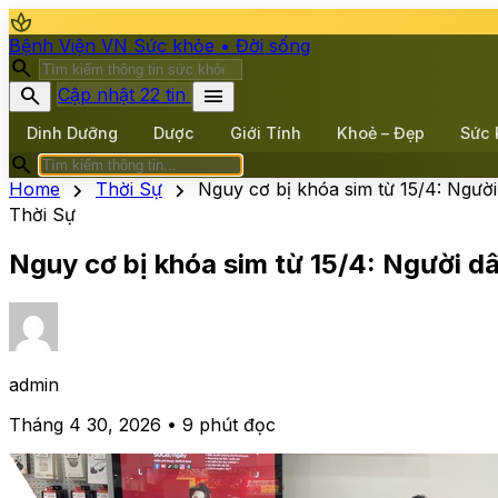
spa
Bệnh Viện VN
Sức khỏe • Đời sống
search
search
menu
Cập nhật 22 tin
Dinh Dưỡng
Dược
Giới Tính
Khoẻ – Đẹp
Sức 
search
chevron_right
chevron_right
Home
Thời Sự
Nguy cơ bị khóa sim từ 15/4: Người
Thời Sự
Nguy cơ bị khóa sim từ 15/4: Người dâ
admin
Tháng 4 30, 2026 • 9 phút đọc