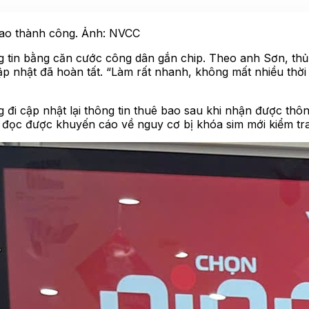
 bao thành công. Ảnh: NVCC
 tin bằng căn cước công dân gắn chip. Theo anh Sơn, thủ t
cập nhật đã hoàn tất. “Làm rất nhanh, không mất nhiều thời
 đi cập nhật lại thông tin thuê bao sau khi nhận được thô
hi đọc được khuyến cáo về nguy cơ bị khóa sim mới kiểm tr