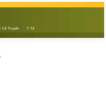
c Cổ Truyền
Y Tế
o