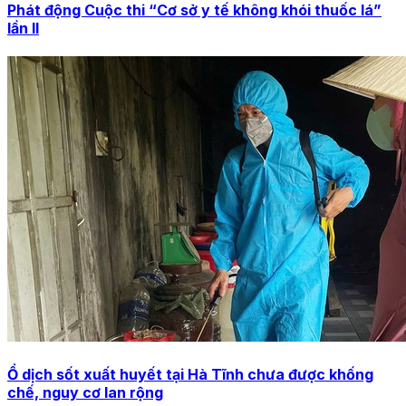
Phát động Cuộc thi “Cơ sở y tế không khói thuốc lá”
lần II
Ổ dịch sốt xuất huyết tại Hà Tĩnh chưa được khống
chế, nguy cơ lan rộng