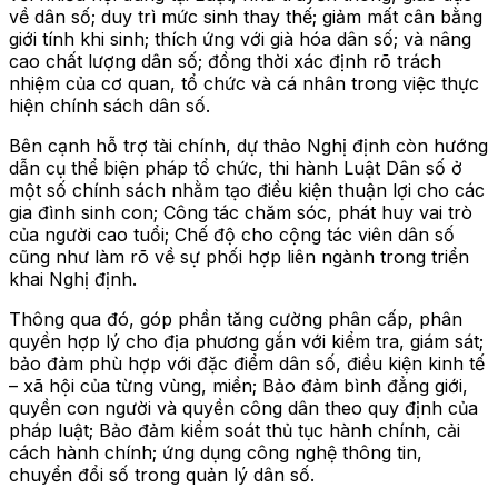
về dân số; duy trì mức sinh thay thế; giảm mất cân bằng
giới tính khi sinh; thích ứng với già hóa dân số; và nâng
cao chất lượng dân số; đồng thời xác định rõ trách
nhiệm của cơ quan, tổ chức và cá nhân trong việc thực
hiện chính sách dân số.
Bên cạnh hỗ trợ tài chính, dự thảo Nghị định còn hướng
dẫn cụ thể biện pháp tổ chức, thi hành Luật Dân số ở
một số chính sách nhằm tạo điều kiện thuận lợi cho các
gia đình sinh con; Công tác chăm sóc, phát huy vai trò
của người cao tuổi; Chế độ cho cộng tác viên dân số
cũng như làm rõ về sự phối hợp liên ngành trong triển
khai Nghị định.
Thông qua đó, góp phần tăng cường phân cấp, phân
quyền hợp lý cho địa phương gắn với kiểm tra, giám sát;
bảo đảm phù hợp với đặc điểm dân số, điều kiện kinh tế
– xã hội của từng vùng, miền; Bảo đảm bình đẳng giới,
quyền con người và quyền công dân theo quy định của
pháp luật; Bảo đảm kiểm soát thủ tục hành chính, cải
cách hành chính; ứng dụng công nghệ thông tin,
chuyển đổi số trong quản lý dân số.