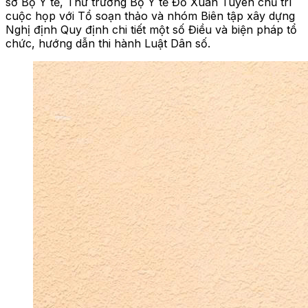
sở Bộ Y tế, Thứ trưởng Bộ Y tế Đỗ Xuân Tuyên chủ trì
cuộc họp với Tổ soạn thảo và nhóm Biên tập xây dựng
Nghị định Quy định chi tiết một số Điều và biện pháp tổ
chức, hướng dẫn thi hành Luật Dân số.