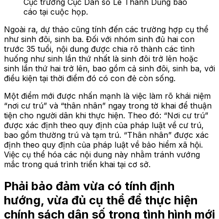
Cục trưởng Cục Dân số Lê Thanh Dũng báo
cáo tại cuộc họp.
Ngoài ra, dự thảo cũng tính đến các trường hợp cụ thể
như sinh đôi, sinh ba. Đối với nhóm sinh đủ hai con
trước 35 tuổi, nội dung được chia rõ thành các tình
huống như sinh lần thứ nhất là sinh đôi trở lên hoặc
sinh lần thứ hai trở lên, bao gồm cả sinh đôi, sinh ba, với
điều kiện tại thời điểm đó có con đẻ còn sống.
Một điểm mới được nhấn mạnh là việc làm rõ khái niệm
“nơi cư trú” và “thân nhân” ngay trong tờ khai để thuận
tiện cho người dân khi thực hiện. Theo đó: “Nơi cư trú”
được xác định theo quy định của pháp luật về cư trú,
bao gồm thường trú và tạm trú. “Thân nhân” được xác
định theo quy định của pháp luật về bảo hiểm xã hội.
Việc cụ thể hóa các nội dung này nhằm tránh vướng
mắc trong quá trình triển khai tại cơ sở.
Phải bảo đảm vừa có tính định
hướng, vừa đủ cụ thể để thực hiện
chính sách dân số trong tình hình mới