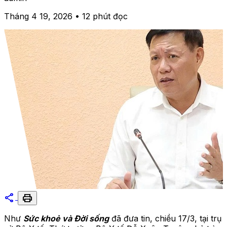
Tháng 4 19, 2026 • 12 phút đọc
share
print
Như
Sức khoẻ và Đời sống
đã đưa tin, chiều 17/3, tại trụ