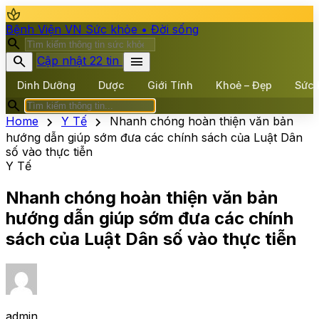
spa
Bệnh Viện VN
Sức khỏe • Đời sống
search
search
menu
Cập nhật 22 tin
Dinh Dưỡng
Dược
Giới Tính
Khoẻ – Đẹp
Sức 
search
chevron_right
chevron_right
Home
Y Tế
Nhanh chóng hoàn thiện văn bản
hướng dẫn giúp sớm đưa các chính sách của Luật Dân
số vào thực tiễn
Y Tế
Nhanh chóng hoàn thiện văn bản
hướng dẫn giúp sớm đưa các chính
sách của Luật Dân số vào thực tiễn
admin