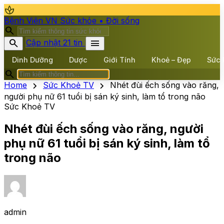
spa
Bệnh Viện VN
Sức khỏe • Đời sống
search
search
menu
Cập nhật 21 tin
Dinh Dưỡng
Dược
Giới Tính
Khoẻ – Đẹp
Sức 
search
chevron_right
chevron_right
Home
Sức Khoẻ TV
Nhét đùi ếch sống vào răng,
người phụ nữ 61 tuổi bị sán ký sinh, làm tổ trong não
Sức Khoẻ TV
Nhét đùi ếch sống vào răng, người
phụ nữ 61 tuổi bị sán ký sinh, làm tổ
trong não
admin