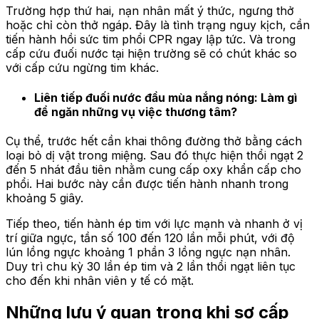
Trường hợp thứ hai, nạn nhân mất ý thức, ngưng thở
hoặc chỉ còn thở ngáp. Đây là tình trạng nguy kịch, cần
tiến hành hồi sức tim phổi CPR ngay lập tức. Và trong
cấp cứu đuối nước tại hiện trường sẽ có chút khác so
với cấp cứu ngừng tim khác.
Liên tiếp đuối nước đầu mùa nắng nóng: Làm gì
để ngăn những vụ việc thương tâm?
Cụ thể, trước hết cần khai thông đường thở bằng cách
loại bỏ dị vật trong miệng. Sau đó thực hiện thổi ngạt 2
đến 5 nhát đầu tiên nhằm cung cấp oxy khẩn cấp cho
phổi. Hai bước này cần được tiến hành nhanh trong
khoảng 5 giây.
Tiếp theo, tiến hành ép tim với lực mạnh và nhanh ở vị
trí giữa ngực, tần số 100 đến 120 lần mỗi phút, với độ
lún lồng ngực khoảng 1 phần 3 lồng ngực nạn nhân.
Duy trì chu kỳ 30 lần ép tim và 2 lần thổi ngạt liên tục
cho đến khi nhân viên y tế có mặt.
Những lưu ý quan trọng khi sơ cấp