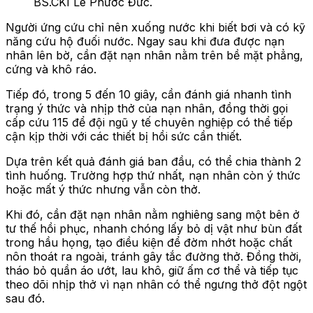
BS.CKI Lê Phước Đức.
Người ứng cứu chỉ nên xuống nước khi biết bơi và có kỹ
năng cứu hộ đuối nước. Ngay sau khi đưa được nạn
nhân lên bờ, cần đặt nạn nhân nằm trên bề mặt phẳng,
cứng và khô ráo.
Tiếp đó, trong 5 đến 10 giây, cần đánh giá nhanh tình
trạng ý thức và nhịp thở của nạn nhân, đồng thời gọi
cấp cứu 115 để đội ngũ y tế chuyên nghiệp có thể tiếp
cận kịp thời với các thiết bị hồi sức cần thiết.
Dựa trên kết quả đánh giá ban đầu, có thể chia thành 2
tình huống. Trường hợp thứ nhất, nạn nhân còn ý thức
hoặc mất ý thức nhưng vẫn còn thở.
Khi đó, cần đặt nạn nhân nằm nghiêng sang một bên ở
tư thế hồi phục, nhanh chóng lấy bỏ dị vật như bùn đất
trong hầu họng, tạo điều kiện để đờm nhớt hoặc chất
nôn thoát ra ngoài, tránh gây tắc đường thở. Đồng thời,
tháo bỏ quần áo ướt, lau khô, giữ ấm cơ thể và tiếp tục
theo dõi nhịp thở vì nạn nhân có thể ngưng thở đột ngột
sau đó.