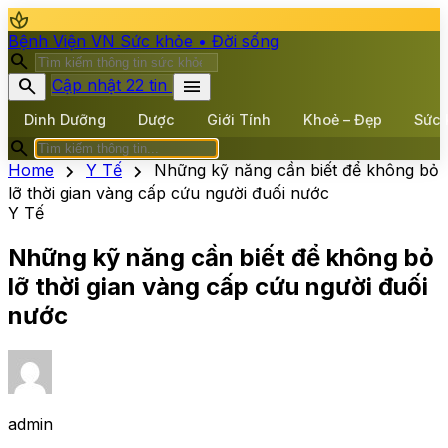
spa
Bệnh Viện VN
Sức khỏe • Đời sống
search
search
menu
Cập nhật 22 tin
Dinh Dưỡng
Dược
Giới Tính
Khoẻ – Đẹp
Sức 
search
chevron_right
chevron_right
Home
Y Tế
Những kỹ năng cần biết để không bỏ
lỡ thời gian vàng cấp cứu người đuối nước
Y Tế
Những kỹ năng cần biết để không bỏ
lỡ thời gian vàng cấp cứu người đuối
nước
admin