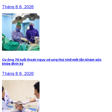
Tháng 8 8, 2026
Cụ ông 74 tuổi thoát nguy cơ ung thư nhờ một lần khám sức
khỏe định kỳ
Tháng 8 8, 2026