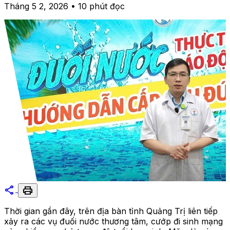
Tháng 5 2, 2026 • 10 phút đọc
share
print
Thời gian gần đây, trên địa bàn tỉnh Quảng Trị liên tiếp
xảy ra các vụ đuối nước thương tâm, cướp đi sinh mạng