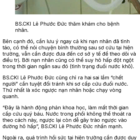
BS.CKI Lê Phước Đức thăm khám cho bệnh
nhân.
Bên cạnh đó, cần lưu ý ngay cả khi nạn nhân đã tỉnh
táo, có thể nói chuyện bình thường sau sơ cứu tại hiện
trường, vẫn cần được đưa đến cơ sở y tế để theo dõi và
điều trị. Bởi nạn nhân cũng có thể suy hô hấp đột ngột
trong thời gian ngắn sau đó (tình trạng đuối nước khô).
BS.CKI Lê Phước Đức cũng chỉ ra hai sai lầm “chết
người” cần tuyệt đối tránh khi sơ cấp cứu đuối nước.
Thứ nhất là xóc ngược nạn nhân hoặc chạy vòng
quanh.
“Đây là hành động phản khoa học, làm mất thời gian
cấp cứu quý báu. Nước trong phổi không thể thoát ra
theo cách này, ngược lại còn dễ gây trào ngược vào
đường hô hấp”, BS.CKI Lê Phước Đức nhấn mạnh.
Ngoài ra, quá trình hồi sức tại hiện trường cần được duy