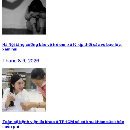
Hà Nội tăng cường bảo vệ trẻ em, xử lý kịp thời các vụ bạo lực,
xâm hại
Tháng 8 9, 2026
Toàn bộ bệnh viện đa khoa ở TPHCM sẽ có khu khám sức khỏe
miễn phí