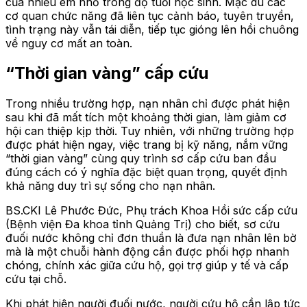
của nhiều em nhỏ trong độ tuổi học sinh. Mặc dù các
cơ quan chức năng đã liên tục cảnh báo, tuyên truyền,
tình trạng này vẫn tái diễn, tiếp tục gióng lên hồi chuông
về nguy cơ mất an toàn.
“Thời gian vàng” cấp cứu
Trong nhiều trường hợp, nạn nhân chỉ được phát hiện
sau khi đã mất tích một khoảng thời gian, làm giảm cơ
hội can thiệp kịp thời. Tuy nhiên, với những trường hợp
được phát hiện ngay, việc trang bị kỹ năng, nắm vững
“thời gian vàng” cùng quy trình sơ cấp cứu ban đầu
đúng cách có ý nghĩa đặc biệt quan trọng, quyết định
khả năng duy trì sự sống cho nạn nhân.
BS.CKI Lê Phước Đức, Phụ trách Khoa Hồi sức cấp cứu
(Bệnh viện Đa khoa tỉnh Quảng Trị) cho biết, sơ cứu
đuối nước không chỉ đơn thuần là đưa nạn nhân lên bờ
mà là một chuỗi hành động cần được phối hợp nhanh
chóng, chính xác giữa cứu hộ, gọi trợ giúp y tế và cấp
cứu tại chỗ.
Khi phát hiện người đuối nước, người cứu hộ cần lập tức