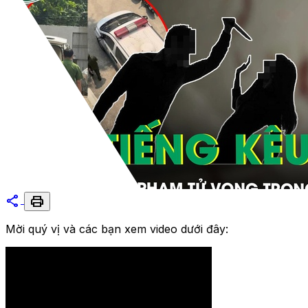
share
print
Mời quý vị và các bạn xem video dưới đây: