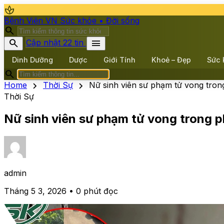
spa
Bệnh Viện VN
Sức khỏe • Đời sống
search
search
menu
Cập nhật 22 tin
Dinh Dưỡng
Dược
Giới Tính
Khoẻ – Đẹp
Sức 
search
chevron_right
chevron_right
Home
Thời Sự
Nữ sinh viên sư phạm tử vong trong 
Thời Sự
Nữ sinh viên sư phạm tử vong trong ph
admin
Tháng 5 3, 2026 • 0 phút đọc