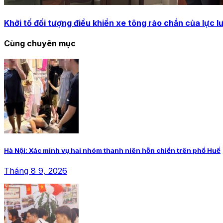
Khởi tố đối tượng điều khiển xe tông rào chắn của lực 
Cùng chuyên mục
Hà Nội: Xác minh vụ hai nhóm thanh niên hỗn chiến trên phố Huế
Tháng 8 9, 2026