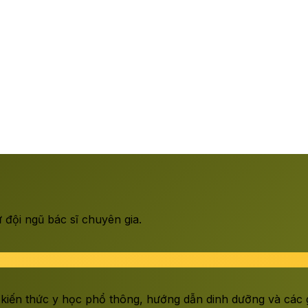
đội ngũ bác sĩ chuyên gia.
 kiến thức y học phổ thông, hướng dẫn dinh dưỡng và các gi