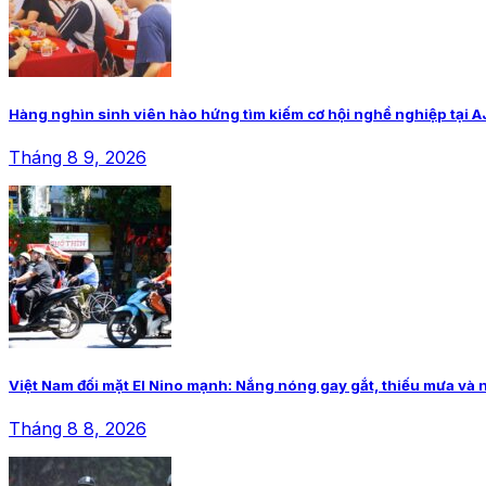
Hàng nghìn sinh viên hào hứng tìm kiếm cơ hội nghề nghiệp tại 
Tháng 8 9, 2026
Việt Nam đối mặt El Nino mạnh: Nắng nóng gay gắt, thiếu mưa và 
Tháng 8 8, 2026