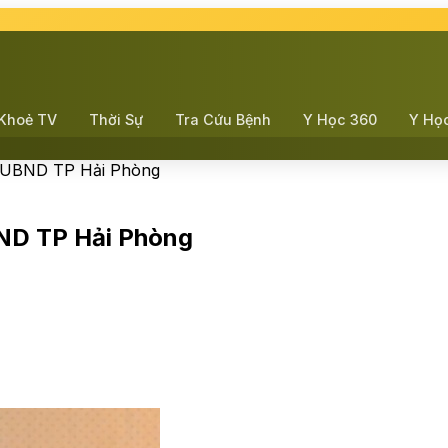
Khoẻ TV
Thời Sự
Tra Cứu Bệnh
Y Học 360
Y Họ
h UBND TP Hải Phòng
ND TP Hải Phòng