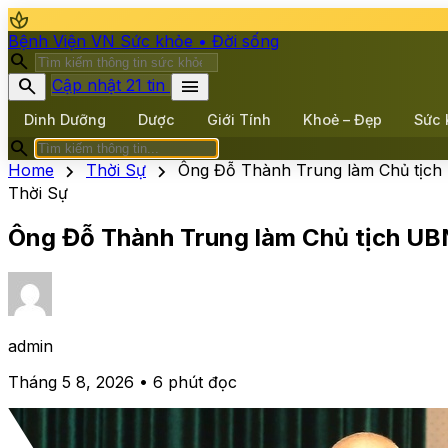
spa
Bệnh Viện VN
Sức khỏe • Đời sống
search
search
menu
Cập nhật 21 tin
Dinh Dưỡng
Dược
Giới Tính
Khoẻ – Đẹp
Sức 
search
chevron_right
chevron_right
Home
Thời Sự
Ông Đỗ Thành Trung làm Chủ tịc
Thời Sự
Ông Đỗ Thành Trung làm Chủ tịch UB
admin
Tháng 5 8, 2026 • 6 phút đọc