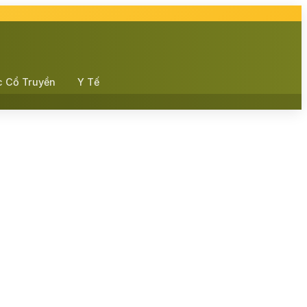
c Cổ Truyền
Y Tế