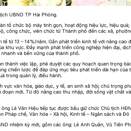
 tịch UBND TP Hải Phòng.
àn tổ chức bộ máy tinh gọn, hoạt động hiệu lực, hiệu quả;
bộ, công chức, viên chức từ Thành phố đến các xã, phườn
tế từ 13 – 14%/năm. Gắn phát triển kinh tế với nâng cao đờ
ủa khu vực. Đẩy mạnh phát triển công nghiệp hiện đại, dịch
ới nhanh và bền vững của thành phố.
n thành việc lập, phê duyệt các quy hoạch quan trọng bảo 
 tầng chiến lược để đáp ứng mục tiêu phát triển dài hạn củ
quả trong quản lý, điều hành.
nh vực văn hóa, giáo dục, y tế, an sinh xã hội; chú trọng 
iai đoạn mới. Từ đó nâng cao thu nhập, đời sống vật chất 
 ông Lê Văn Hiệu tiếp tục được bầu giữ chức Chủ tịch H
 Pháp chế, Văn hóa – Xã hội, Kinh tế – Ngân sách và Đô t
ND nhiệm kỳ mới, gồm các ông: Lê Anh Quân, Vũ Tiến Ph