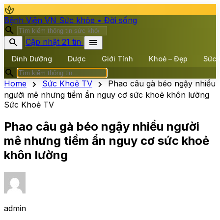
spa
Bệnh Viện VN
Sức khỏe • Đời sống
search
search
menu
Cập nhật 21 tin
Dinh Dưỡng
Dược
Giới Tính
Khoẻ – Đẹp
Sức 
search
chevron_right
chevron_right
Home
Sức Khoẻ TV
Phao câu gà béo ngậy nhiều
người mê nhưng tiềm ẩn nguy cơ sức khoẻ khôn lường
Sức Khoẻ TV
Phao câu gà béo ngậy nhiều người
mê nhưng tiềm ẩn nguy cơ sức khoẻ
khôn lường
admin