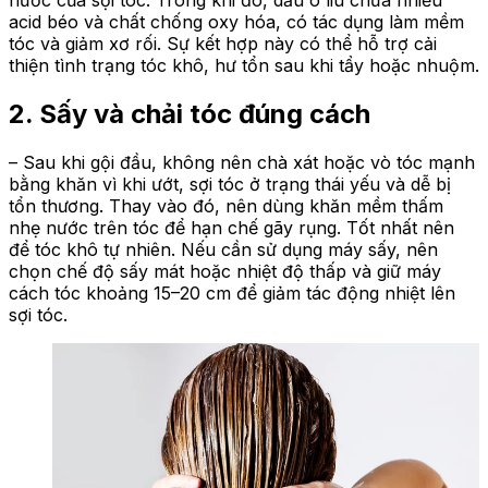
nước của sợi tóc. Trong khi đó, dầu ô liu chứa nhiều
acid béo và chất chống oxy hóa, có tác dụng làm mềm
tóc và giảm xơ rối. Sự kết hợp này có thể hỗ trợ cải
thiện tình trạng tóc khô, hư tổn sau khi tẩy hoặc nhuộm.
2. Sấy và chải tóc đúng cách
– Sau khi gội đầu, không nên chà xát hoặc vò tóc mạnh
bằng khăn vì khi ướt, sợi tóc ở trạng thái yếu và dễ bị
tổn thương. Thay vào đó, nên dùng khăn mềm thấm
nhẹ nước trên tóc để hạn chế gãy rụng. Tốt nhất nên
để tóc khô tự nhiên. Nếu cần sử dụng máy sấy, nên
chọn chế độ sấy mát hoặc nhiệt độ thấp và giữ máy
cách tóc khoảng 15–20 cm để giảm tác động nhiệt lên
sợi tóc.