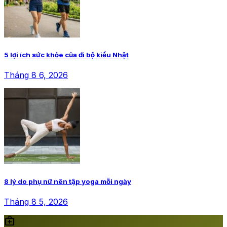
5 lợi ích sức khỏe của đi bộ kiểu Nhật
Tháng 8 6, 2026
8 lý do phụ nữ nên tập yoga mỗi ngày
Tháng 8 5, 2026
medical_services