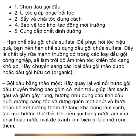
1. Chọn dầu gội đầu
2. Ủ tóc giúp phục hồi tóc
2. Sấy và chải tóc đúng cách
4. Bảo vệ tóc khỏi tác động môi trường
5. Cung cấp chất dinh dưỡng
– Hạn chế dầu gội chứa sulfate: Để phục hồi tóc hiệu
quả, bạn nên hạn chế sử dụng dầu gội chứa sulfate. Đây
là chất tẩy rửa mạnh thường có trong các loại dầu gội
công nghiệp, sẽ làm trôi độ ẩm trên tóc khiến tóc càng
khô xơ. Hãy chuyển sang các loại dầu gội thảo dược
hoặc dầu gội hữu cơ (organic).
– Gội đầu bằng thảo mộc: Hãy quay lại với nồi nước gội
đầu truyền thống bao gồm cỏ mần trầu giúp làm sạch
gàu và giảm gãy rụng, hương nhu cung cấp tinh dầu
nuôi dưỡng nang tóc và đừng quên một chút vỏ bưởi
hoặc bồ kết nướng thơm để tăng khả năng làm sạch,
tạo mùi hương thư thái. Chỉ nên gội bằng nước ấm vừa
phải hoặc nước mát để tránh làm biểu bì tóc mở rộng
thêm.