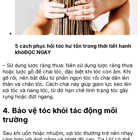
5 cách phục hồi tóc hư tổn trong thời tiết hanh
khô
ĐỌC NGAY
– Sử dụng lược răng thưa: Nên sử dụng lược răng thưa
hoặc lược gỗ để chải tóc, đặc biệt khi tóc còn ẩm. Khi
gỡ rối, nên bắt đầu từ phần ngọn tóc rồi chải dần lên
thân và chân tóc. Cách chải này giúp giảm lực kéo lên
sợi tóc và nang tóc, từ đó hạn chế tình trạng tóc gãy
rụng hoặc đứt ngang.
4. Bảo vệ tóc khỏi tác động môi
trường
Sau khi uốn hoặc nhuộm, sợi tóc thường trở nên nhạy
cảm hơn với ánh nắng và nhiệt độ cao. Tia UV có thể