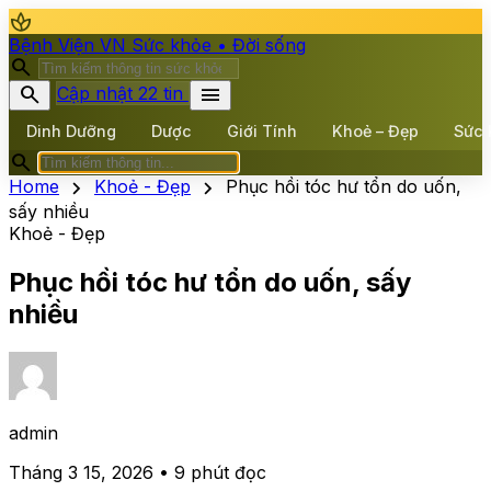
spa
Bệnh Viện VN
Sức khỏe • Đời sống
search
search
menu
Cập nhật 22 tin
Dinh Dưỡng
Dược
Giới Tính
Khoẻ – Đẹp
Sức 
search
chevron_right
chevron_right
Home
Khoẻ - Đẹp
Phục hồi tóc hư tổn do uốn,
sấy nhiều
Khoẻ - Đẹp
Phục hồi tóc hư tổn do uốn, sấy
nhiều
admin
Tháng 3 15, 2026 • 9 phút đọc