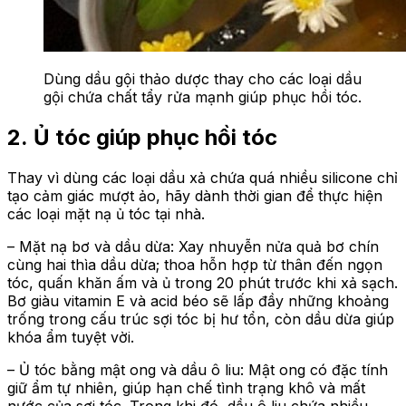
Dùng dầu gội thảo dược thay cho các loại dầu
gội chứa chất tẩy rửa mạnh giúp phục hồi tóc.
2.
Ủ tóc
giúp phục hồi tóc
Thay vì dùng các loại dầu xả chứa quá nhiều silicone chỉ
tạo cảm giác mượt ảo, hãy dành thời gian để thực hiện
các loại mặt nạ ủ tóc tại nhà.
– Mặt nạ bơ và dầu dừa: Xay nhuyễn nửa quả bơ chín
cùng hai thìa dầu dừa; thoa hỗn hợp từ thân đến ngọn
tóc, quấn khăn ấm và ủ trong 20 phút trước khi xả sạch.
Bơ giàu vitamin E và acid béo sẽ lấp đầy những khoảng
trống trong cấu trúc sợi tóc bị hư tổn, còn dầu dừa giúp
khóa ẩm tuyệt vời.
– Ủ tóc bằng mật ong và dầu ô liu: Mật ong có đặc tính
giữ ẩm tự nhiên, giúp hạn chế tình trạng khô và mất