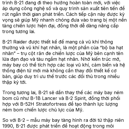
trình B-21 đang đi theo hướng hoàn toàn mới, với việc
áp dụng công nghệ số và quy trình sản xuất tiên tiến để
rút ngắn thời gian phát triển. Cách tiếp cận này được kỳ
vọng sẽ giúp Mỹ nhanh chóng đưa vào trang bị một nền
tảng chiến lược hiện đại, đồng thời dễ dàng nâng cấp
trong tương lai.
B-21 Raider được thiết kế để mang cả vũ khí thông
thường và vũ khí hạt nhân, là một phần của “bộ ba hạt
nhân” – trụ cột răn đe chiến lược của Mỹ bên cạnh tên
lửa đạn đạo và tàu ngầm hạt nhân. Nhờ kiến trúc mở,
máy bay có thể tích hợp các loại vũ khí, cảm biến và hệ
thống điện tử mới mà không cần thay đổi thiết kế cơ
bản, giúp duy trì ưu thế trước các đối thủ trong nhiều
thập kỷ tới.
Trong tương lai, B-21 sẽ dần thay thế các máy bay ném
bom cũ như B-1B Lancer và B-2 Spirit, đồng thời phối
hợp với B-52H Stratofortress để tạo thành lực lượng
ném bom chiến lược chủ lực của Mỹ.
So với B-2 – mẫu máy bay tàng hình ra đời từ thập niên
1990, B-21 được phát triển để hoạt động trong môi