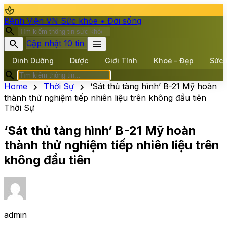
spa
Bệnh Viện VN
Sức khỏe • Đời sống
search
search
menu
Cập nhật 10 tin
Dinh Dưỡng
Dược
Giới Tính
Khoẻ – Đẹp
Sức 
search
chevron_right
chevron_right
Home
Thời Sự
‘Sát thủ tàng hình’ B-21 Mỹ hoàn
thành thử nghiệm tiếp nhiên liệu trên không đầu tiên
Thời Sự
‘Sát thủ tàng hình’ B-21 Mỹ hoàn
thành thử nghiệm tiếp nhiên liệu trên
không đầu tiên
admin