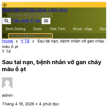
spa
Bệnh Viện VN
Sức khỏe • Đời sống
search
search
menu
Cập nhật 17 tin
Dinh Dưỡng
Dược
Giới Tính
Khoẻ – Đẹp
Sức 
search
chevron_right
chevron_right
Home
Y Tế
Sau tai nạn, bệnh nhân vỡ gan chảy
máu ồ ạt
Y Tế
Sau tai nạn, bệnh nhân vỡ gan chảy
máu ồ ạt
admin
Tháng 4 16, 2026 • 4 phút đọc