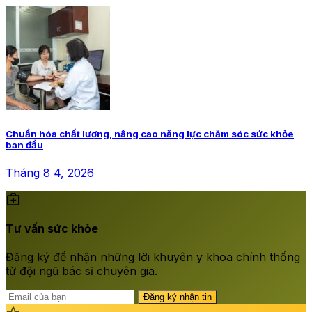
Chuẩn hóa chất lượng, nâng cao năng lực chăm sóc sức khỏe
ban đầu
Tháng 8 4, 2026
medical_services
Tư vấn sức khỏe
Đăng ký để nhận những lời khuyên y khoa chính thống
từ đội ngũ bác sĩ chuyên gia.
Đăng ký nhận tin