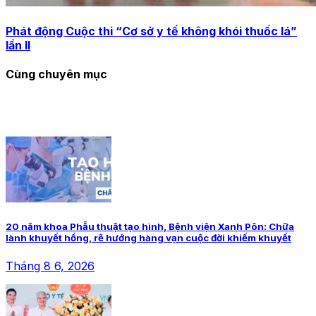
Phát động Cuộc thi “Cơ sở y tế không khói thuốc lá”
lần II
Cùng chuyên mục
20 năm khoa Phẫu thuật tạo hình, Bệnh viện Xanh Pôn: Chữa
lành khuyết hổng, rẽ hướng hàng vạn cuộc đời khiếm khuyết
Tháng 8 6, 2026