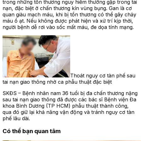
trong những tổn thương nguy hiểm thường gặp trong tai
nạn, đặc biệt ở chấn thương kín vùng bụng. Gan là cơ
quan giàu mạch máu, khi bị tổn thương có thể gây chảy
máu ồ ạt. Nếu không được phát hiện và xử trí kịp thời,
người bệnh dễ rơi vào sốc mất máu, đe dọa tính mạng.
Thoát nguy cơ tàn phế sau
tai nạn giao thông nhờ ca phẫu thuật đặc biệt
SKĐS – Bệnh nhân nam 36 tuổi bị đa chấn thương nặng
sau tai nạn giao thông đã được các bác sĩ Bệnh viện Đa
khoa Bình Dương (TP HCM) phẫu thuật thành công,
qua đó giữ lại khả năng vận động và tránh nguy cơ tàn
phế lâu dài.
Có thể bạn quan tâm